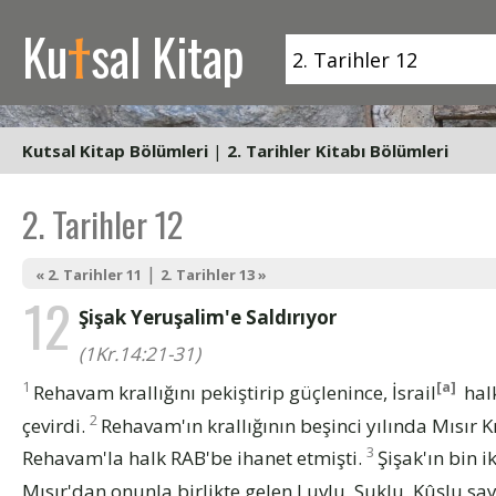
t
Ku
sal Kitap
Kutsal Kitap Bölümleri
|
2. Tarihler Kitabı Bölümleri
2. Tarihler 12
|
« 2. Tarihler 11
2. Tarihler 13 »
12
Şişak Yeruşalim'e Saldırıyor
(1Kr.14:21-31)
1
[a]
Rehavam krallığını pekiştirip güçlenince, İsrail
halk
2
çevirdi.
Rehavam'ın krallığının beşinci yılında Mısır K
3
Rehavam'la halk RAB'be ihanet etmişti.
Şişak'ın bin i
Mısır'dan onunla birlikte gelen Luvlu, Suklu, Kûşlu say