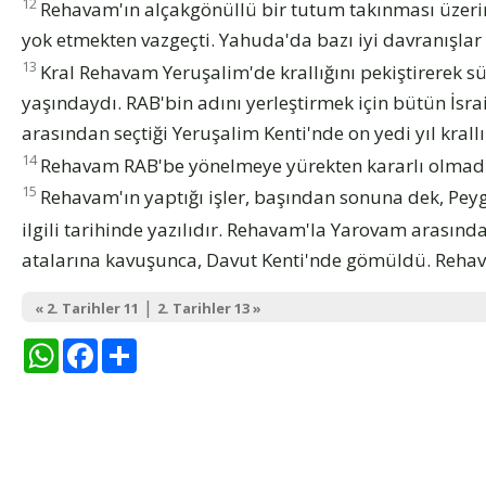
12
Rehavam'ın alçakgönüllü bir tutum takınması üzeri
yok etmekten vazgeçti. Yahuda'da bazı iyi davranışlar 
13
Kral Rehavam Yeruşalim'de krallığını pekiştirerek s
yaşındaydı. RAB'bin adını yerleştirmek için bütün İsra
arasından seçtiği Yeruşalim Kenti'nde on yedi yıl kra
14
Rehavam RAB'be yönelmeye yürekten kararlı olmadığı
15
Rehavam'ın yaptığı işler, başından sonuna dek, Pey
ilgili tarihinde yazılıdır. Rehavam'la Yarovam arasında
atalarına kavuşunca, Davut Kenti'nde gömüldü. Rehava
|
« 2. Tarihler 11
2. Tarihler 13 »
WhatsApp
Facebook
Share