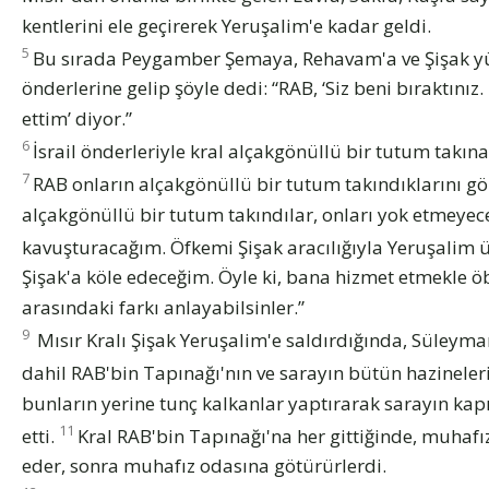
kentlerini ele geçirerek Yeruşalim'e kadar geldi.
5
Bu sırada Peygamber Şemaya, Rehavam'a ve Şişak 
önderlerine gelip şöyle dedi: “RAB, ‘Siz beni bıraktınız.
ettim’ diyor.”
6
İsrail önderleriyle kral alçakgönüllü bir tutum takına
7
RAB onların alçakgönüllü bir tutum takındıklarını 
alçakgönüllü bir tutum takındılar, onları yok etmeyec
kavuşturacağım. Öfkemi Şişak aracılığıyla Yeruşalim
Şişak'a köle edeceğim. Öyle ki, bana hizmet etmekle ö
arasındaki farkı anlayabilsinler.”
9
Mısır Kralı Şişak Yeruşalim'e saldırdığında, Süleyma
dahil RAB'bin Tapınağı'nın ve sarayın bütün hazineler
bunların yerine tunç kalkanlar yaptırarak sarayın ka
11
etti.
Kral RAB'bin Tapınağı'na her gittiğinde, muhafız
eder, sonra muhafız odasına götürürlerdi.