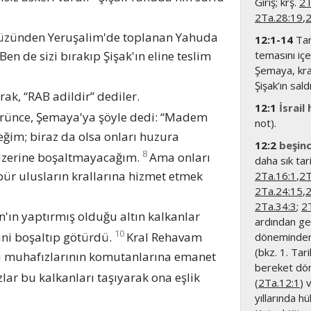
Giriş; krş.
2T
2Ta.28:19
,
2
yüzünden Yeruşalim'de toplanan Yahuda
12:1-14
Tari
temasını içe
 Ben de sizi bırakıp Şişak'ın eline teslim
Şemaya, kral
Şişak’ın sald
rak, “RAB adildir” dediler.
12:1
İsrail 
görünce, Şemaya'ya şöyle dedi: “Madem
not).
eğim; biraz da olsa onları huzura
12:2
beşinc
8
 üzerine boşaltmayacağım.
Ama onları
daha sık tar
bür ulusların krallarına hizmet etmek
2Ta.16:1
,
2T
2Ta.24:15
,
2
2Ta.34:3
;
2
n'ın yaptırmış olduğu altın kalkanlar
ardından ge
10
ini boşaltıp götürdü.
Kral Rehavam
döneminden a
(bkz. 1. Tar
pı muhafızlarının komutanlarına emanet
bereket dön
lar bu kalkanları taşıyarak ona eşlik
(
2Ta.12:1
) 
yıllarında h