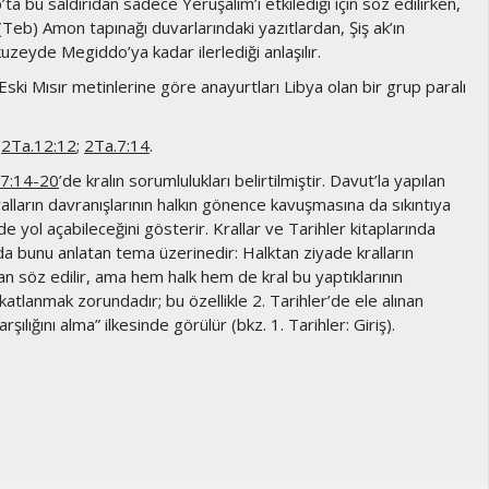
’ta bu saldırıdan sadece Yeruşalim’i etkilediği için söz edilirken,
(Teb) Amon tapınağı duvarlarındaki yazıtlardan, Şiş ak’ın
kuzeyde Megiddo’ya kadar ilerlediği anlaşılır.
Eski Mısır metinlerine göre anayurtları Libya olan bir grup paralı
.
2Ta.12:12
;
2Ta.7:14
.
17:14-20
’de kralın sorumlulukları belirtilmiştir. Davut’la yapılan
alların davranışlarının halkın gönence kavuşmasına da sıkıntıya
 yol açabileceğini gösterir. Krallar ve Tarihler kitaplarında
 da bunu anlatan tema üzerinedir: Halktan ziyade kralların
an söz edilir, ama hem halk hem de kral bu yaptıklarının
katlanmak zorundadır; bu özellikle 2. Tarihler’de ele alınan
arşılığını alma” ilkesinde görülür (bkz. 1. Tarihler: Giriş).