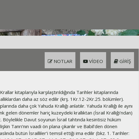
NOTLAR
VIDEO
GIRIŞ
Krallar kitaplarıyla karşılaştırıldığında Tarihler kitaplarında
llıklardan daha az söz edilir (krş. 1Kr.12-2Kr.25. bölümler).
plarında daha çok Yahuda Krallığı anlatılır. Yahuda Krallığı ile aynı
nk gelen dönemler hariç kuzeydeki krallıktan (İsrail Krallığı’ndan)
 Böylelikle Davut soyunun İsrail tahtında kesintisiz hüküm
lişkin Tanrı’nın vaadi ön plana çıkarılır ve Babil’den dönen
slında bütün İsrailliler’i temsil ettiği ima edilir (bkz. 1. Tarihler: