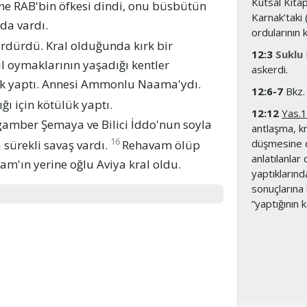
Kutsal Kitap
ne RAB'bin öfkesi dindi, onu büsbütün
Karnak’taki 
da vardı.
ordularının 
ürdürdü. Kral olduğunda kırk bir
12:3
Suklu
il oymaklarının yaşadığı kentler
askerdi.
llık yaptı. Annesi Ammonlu Naama'ydı.
12:6-7
Bkz
 için kötülük yaptı.
12:12
Yas.
gamber Şemaya ve Bilici İddo'nun soyla
antlaşma, kr
16
düşmesine de
 sürekli savaş vardı.
Rehavam ölüp
anlatılanlar
m'ın yerine oğlu Aviya kral oldu.
yaptıklarınd
sonuçlarına 
“yaptığının k