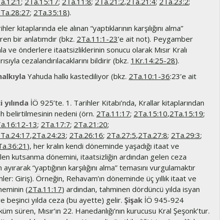
a.12:1
;
2Ta.15:17
;
2Ta.11:8
;
2Ta.21:2
,
2Ta.21:4
;
2Ta.23:2
;
Ta.28:27
;
2Ta.35:18
).
hler kitaplarında ele alınan “yaptıklarının karşılığını alma”
ren bir anlatımdır (bkz.
2Ta.11:1-23
’e ait not). Peygamber
a ve önderlere itaatsizliklerinin sonucu olarak Mısır Kralı
ırısıyla cezalandırılacaklarını bildirir (bkz.
1Kr.14:25-28
).
halkıyla
Yahuda halkı kastediliyor (bkz.
2Ta.10:1-36
:23’e ait
i yılında
İÖ 925’te. 1. Tarihler Kitabı’nda, Krallar kitaplarından
ih belirtilmesinin nedeni (örn.
2Ta.11:17
;
2Ta.15:10
,
2Ta.15:19
;
a.16:12-13
;
2Ta.17:7
;
2Ta.21:20
;
Ta.24:17
,
2Ta.24:23
;
2Ta.26:16
;
2Ta.27:5
,
2Ta.27:8
;
2Ta.29:3
;
Ta.36:21
), her kralın kendi döneminde yaşadığı itaat ve
len kutsanma dönemini, itaatsizliğin ardından gelen ceza
yırarak “yaptığının karşılığını alma” temasını vurgulamaktır
ihler: Giriş). Örneğin, Rehavam’ın döneminde üç yıllık itaat ve
eminin (
2Ta.11:17
) ardından, tahminen dördüncü yılda isyan
ve beşinci yılda ceza (bu ayette) gelir.
Şişak
İÖ 945-924
üküm süren, Mısır’ın 22. Hanedanlığı’nın kurucusu Kral Şeşonk’tur.