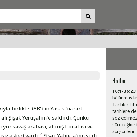
Notlar
10:1-36:23
bölünmüş kra
Tarihler kita
ıyla birlikte RAB'bin Yasası'na sırt
tarihlere de
ralı Şişak Yeruşalim'e saldırdı. Çünkü
söz edilmez.
süreceğine i
ki yüz savaş arabası, altmış bin atlısı ve
sürgünlerin a
4
ısız askeri vardı.
Şişak Yahuda'nın surlu