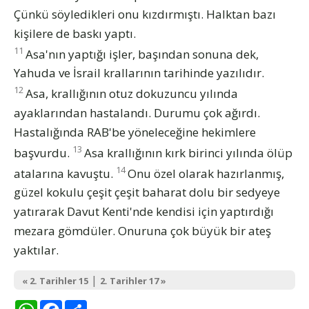
Çünkü söyledikleri onu kızdırmıştı. Halktan bazı
kişilere de baskı yaptı.
11
Asa'nın yaptığı işler, başından sonuna dek,
Yahuda ve İsrail krallarının tarihinde yazılıdır.
12
Asa, krallığının otuz dokuzuncu yılında
ayaklarından hastalandı. Durumu çok ağırdı.
Hastalığında RAB'be yöneleceğine hekimlere
13
başvurdu.
Asa krallığının kırk birinci yılında ölüp
14
atalarına kavuştu.
Onu özel olarak hazırlanmış,
güzel kokulu çeşit çeşit baharat dolu bir sedyeye
yatırarak Davut Kenti'nde kendisi için yaptırdığı
mezara gömdüler. Onuruna çok büyük bir ateş
yaktılar.
|
« 2. Tarihler 15
2. Tarihler 17 »
WhatsApp
Facebook
Share