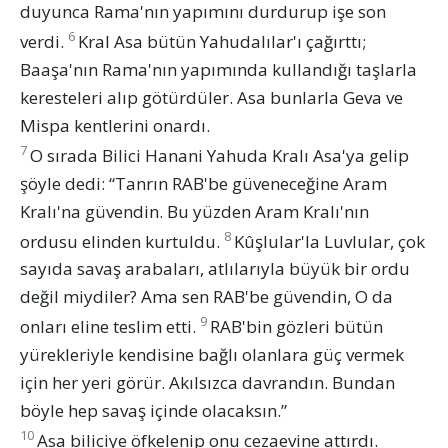
duyunca Rama'nın yapımını durdurup işe son
6
verdi.
Kral Asa bütün Yahudalılar'ı çağırttı;
Baaşa'nın Rama'nın yapımında kullandığı taşlarla
keresteleri alıp götürdüler. Asa bunlarla Geva ve
Mispa kentlerini onardı.
7
O sırada Bilici Hanani Yahuda Kralı Asa'ya gelip
şöyle dedi: “Tanrın RAB'be güveneceğine Aram
Kralı'na güvendin. Bu yüzden Aram Kralı'nın
8
ordusu elinden kurtuldu.
Kûşlular'la Luvlular, çok
sayıda savaş arabaları, atlılarıyla büyük bir ordu
değil miydiler? Ama sen RAB'be güvendin, O da
9
onları eline teslim etti.
RAB'bin gözleri bütün
yürekleriyle kendisine bağlı olanlara güç vermek
için her yeri görür. Akılsızca davrandın. Bundan
böyle hep savaş içinde olacaksın.”
10
Asa biliciye öfkelenip onu cezaevine attırdı.