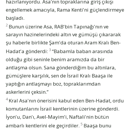
hazırlanıyordu. Asa'nın topraklarına giriş çıkışı
engellemek amacıyla, Rama Kenti'ni güçlendirmeye
başladı.
2
Bunun üzerine Asa, RAB'bin Tapınağı'nın ve
sarayın hazinelerindeki altın ve gümüşü çıkararak
şu haberle birlikte Şam'da oturan Aram Kralı Ben-
3
Hadat'a gönderdi:
“Babamla baban arasında
olduğu gibi seninle benim aramızda da bir
antlaşma olsun. Sana gönderdiğim bu altınlara,
gümüşlere karşılık, sen de İsrail Kralı Baaşa ile
yaptığın antlaşmayı boz, topraklarımdan
askerlerini çeksin.”
4
Kral Asa'nın önerisini kabul eden Ben-Hadat, ordu
komutanlarını İsrail kentlerinin üzerine gönderdi.
İyon'u, Dan'ı, Avel-Mayim'i, Naftali'nin bütün
5
ambarlı kentlerini ele geçirdiler.
Baaşa bunu