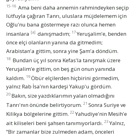
15-16
Ama beni daha annemin rahmindeyken seçip
lütfuyla çağıran Tanrı, uluslara müjdelemem için
Oğlu'nu bana göstermeye razı olunca hemen
[a]
17
insanlara
danışmadım;
Yeruşalim'e, benden
önce elçi olanların yanına da gitmedim;
Arabistan'a gittim, sonra yine Şam'a döndüm.
18
Bundan üç yıl sonra Kefas'la tanışmak üzere
Yeruşalim'e gittim, on beş gün onun yanında
19
kaldım.
Öbür elçilerden hiçbirini görmedim,
yalnız Rab İsa'nın kardeşi Yakup'u gördüm.
20
Bakın, size yazdıklarımın yalan olmadığını
21
Tanrı'nın önünde belirtiyorum.
Sonra Suriye ve
22
Kilikya bölgelerine gittim.
Yahudiye'nin Mesih'e
23
ait kiliseleri beni şahsen tanımıyorlardı.
Yalnız,
“Bir zamanlar bize zulmeden adam, önceleri