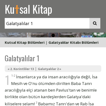
t
Ku
sal Kitap
Kutsal Kitap Bölümleri
|
Galatyalılar Kitabı Bölümleri
Galatyalılar 1
|
« 2. Korintliler 13
Galatyalılar 2 »
1
1-2
İnsanlarca ya da insan aracılığıyla değil, İsa
Mesih ve O'nu ölümden dirilten Baba Tanrı
aracılığıyla elçi atanan ben Pavlus'tan ve benimle
birlikte olan bütün kardeşlerden Galatya'daki
3
kiliselere selam!
Babamız Tanrı'dan ve Rab İsa