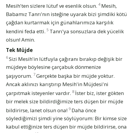
4
Mesih'ten sizlere lütuf ve esenlik olsun.
Mesih,
Babamız Tanrı'nın isteğine uyarak bizi şimdiki kötü
çağdan kurtarmak için günahlarımıza karşılık
5
kendini feda etti.
Tanrı'ya sonsuzlara dek yücelik
olsun! Amin.
Tek Müjde
6
Sizi Mesih'in lütfuyla çağıranı bırakıp değişik bir
müjdeye böylesine çarçabuk dönmenize
7
şaşıyorum.
Gerçekte başka bir müjde yoktur.
Ancak aklınızı karıştırıp Mesih'in Müjdesi'ni
8
çarpıtmak isteyenler vardır.
İster biz, ister gökten
bir melek size bildirdiğimize ters düşen bir müjde
9
bildirirse, lanet olsun ona!
Daha önce
söylediğimizi şimdi yine söylüyorum: Bir kimse size
kabul ettiğinize ters düşen bir müjde bildirirse, ona