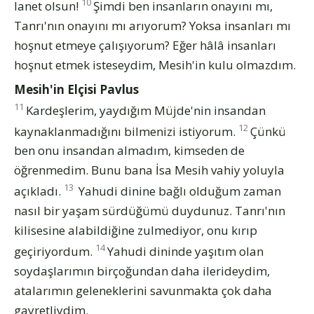
10
lanet olsun!
Şimdi ben insanların onayını mı,
Tanrı'nın onayını mı arıyorum? Yoksa insanları mı
hoşnut etmeye çalışıyorum? Eğer hâlâ insanları
hoşnut etmek isteseydim, Mesih'in kulu olmazdım.
Mesih'in Elçisi Pavlus
11
Kardeşlerim, yaydığım Müjde'nin insandan
12
kaynaklanmadığını bilmenizi istiyorum.
Çünkü
ben onu insandan almadım, kimseden de
öğrenmedim. Bunu bana İsa Mesih vahiy yoluyla
13
açıkladı.
Yahudi dinine bağlı olduğum zaman
nasıl bir yaşam sürdüğümü duydunuz. Tanrı'nın
kilisesine alabildiğine zulmediyor, onu kırıp
14
geçiriyordum.
Yahudi dininde yaşıtım olan
soydaşlarımın birçoğundan daha ilerideydim,
atalarımın geleneklerini savunmakta çok daha
gayretliydim.