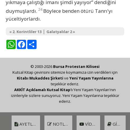
yıkmaya çalıştığı imanı şimdi yayıyor” dendiğini
24
duymuşlardı.
Böylece benden ötürü Tanrı'yı
yüceltiyorlardı.
|
« 2. Korintliler 13
Galatyalılar 2 »
WhatsApp
Facebook
Share
© 2003-2026
Bursa Protestan Kilisesi
Kutsal Kitap çevirisini sitemize koymamıza izin verdikleri için
Kitabı Mukaddes Şirketi
ve
Yeni Yaşam Yayınlarına
teşekkür ederiz.
AKKİT Açıklamalı Kutsal Kitap'ı
Yeni Yaşam Yayınları'nın
izinleriyle sizlere sunuyoruz. Yeni Yaşam Yayınlarına teşekkür
ederiz.
AYETLER
NOTLAR
VIDEO
GIRIŞ