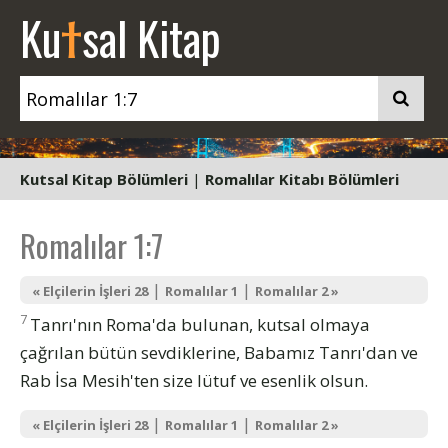
t
Ku
sal Kitap
Kutsal Kitap Bölümleri
|
Romalılar Kitabı Bölümleri
Romalılar 1:7
|
|
« Elçilerin İşleri 28
Romalılar 1
Romalılar 2 »
7
Tanrı'nın Roma'da bulunan, kutsal olmaya
çağrılan bütün sevdiklerine, Babamız Tanrı'dan ve
Rab İsa Mesih'ten size lütuf ve esenlik olsun.
|
|
« Elçilerin İşleri 28
Romalılar 1
Romalılar 2 »