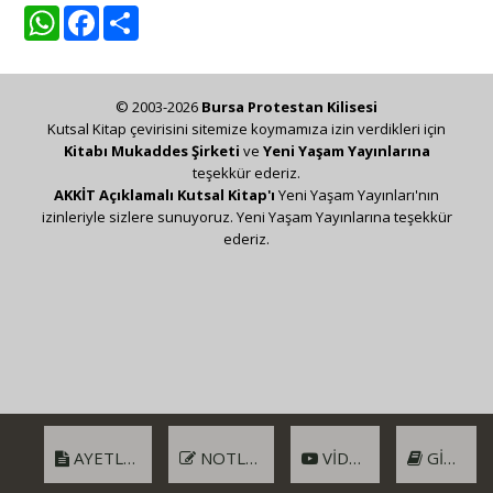
WhatsApp
Facebook
Share
© 2003-2026
Bursa Protestan Kilisesi
Kutsal Kitap çevirisini sitemize koymamıza izin verdikleri için
Kitabı Mukaddes Şirketi
ve
Yeni Yaşam Yayınlarına
teşekkür ederiz.
AKKİT Açıklamalı Kutsal Kitap'ı
Yeni Yaşam Yayınları'nın
izinleriyle sizlere sunuyoruz. Yeni Yaşam Yayınlarına teşekkür
ederiz.
AYETLER
NOTLAR
VIDEO
GIRIŞ