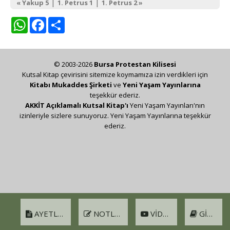
|
|
« Yakup 5
1. Petrus 1
1. Petrus 2 »
WhatsApp
Facebook
Share
© 2003-2026
Bursa Protestan Kilisesi
Kutsal Kitap çevirisini sitemize koymamıza izin verdikleri için
Kitabı Mukaddes Şirketi
ve
Yeni Yaşam Yayınlarına
teşekkür ederiz.
AKKİT Açıklamalı Kutsal Kitap'ı
Yeni Yaşam Yayınları'nın
izinleriyle sizlere sunuyoruz. Yeni Yaşam Yayınlarına teşekkür
ederiz.
AYETLER
NOTLAR
VIDEO
GIRIŞ