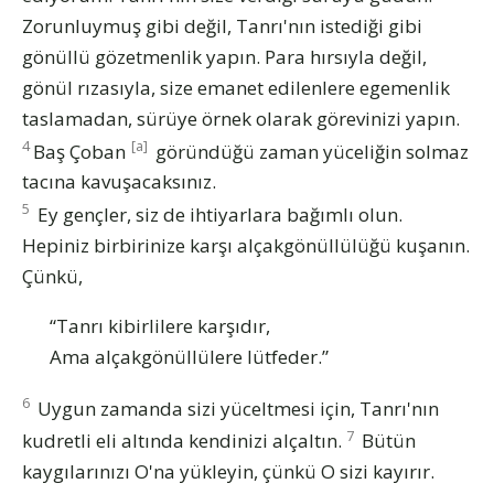
Zorunluymuş gibi değil, Tanrı'nın istediği gibi
gönüllü gözetmenlik yapın. Para hırsıyla değil,
gönül rızasıyla, size emanet edilenlere egemenlik
taslamadan, sürüye örnek olarak görevinizi yapın.
4
[a]
Baş Çoban
göründüğü zaman yüceliğin solmaz
tacına kavuşacaksınız.
5
Ey gençler, siz de ihtiyarlara bağımlı olun.
Hepiniz birbirinize karşı alçakgönüllülüğü kuşanın.
Çünkü,
“Tanrı kibirlilere karşıdır,
Ama alçakgönüllülere lütfeder.”
6
Uygun zamanda sizi yüceltmesi için, Tanrı'nın
7
kudretli eli altında kendinizi alçaltın.
Bütün
kaygılarınızı O'na yükleyin, çünkü O sizi kayırır.