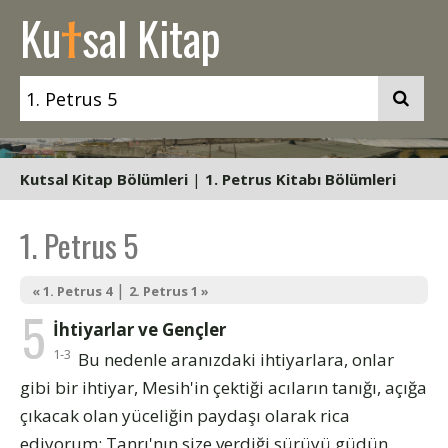
t
Ku
sal Kitap
Kutsal Kitap Bölümleri
|
1. Petrus Kitabı Bölümleri
1. Petrus 5
|
« 1. Petrus 4
2. Petrus 1 »
5
İhtiyarlar ve Gençler
1-3
Bu nedenle aranızdaki ihtiyarlara, onlar
gibi bir ihtiyar, Mesih'in çektiği acıların tanığı, açığa
çıkacak olan yüceliğin paydaşı olarak rica
ediyorum: Tanrı'nın size verdiği sürüyü güdün.