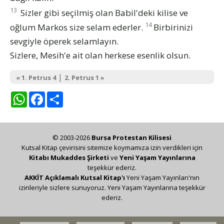
13
Sizler gibi seçilmiş olan Babil'deki kilise ve
14
oğlum Markos size selam ederler.
Birbirinizi
sevgiyle öperek selamlayın.
Sizlere, Mesih'e ait olan herkese esenlik olsun.
|
« 1. Petrus 4
2. Petrus 1 »
WhatsApp
Facebook
Share
© 2003-2026
Bursa Protestan Kilisesi
Kutsal Kitap çevirisini sitemize koymamıza izin verdikleri için
Kitabı Mukaddes Şirketi
ve
Yeni Yaşam Yayınlarına
teşekkür ederiz.
AKKİT Açıklamalı Kutsal Kitap'ı
Yeni Yaşam Yayınları'nın
izinleriyle sizlere sunuyoruz. Yeni Yaşam Yayınlarına teşekkür
ederiz.