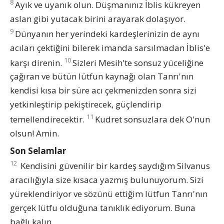
8
Ayık ve uyanık olun. Düşmanınız İblis kükreyen
aslan gibi yutacak birini arayarak dolaşıyor.
9
Dünyanın her yerindeki kardeşlerinizin de aynı
acıları çektiğini bilerek imanda sarsılmadan İblis'e
10
karşı direnin.
Sizleri Mesih'te sonsuz yüceliğine
çağıran ve bütün lütfun kaynağı olan Tanrı'nın
kendisi kısa bir süre acı çekmenizden sonra sizi
yetkinleştirip pekiştirecek, güçlendirip
11
temellendirecektir.
Kudret sonsuzlara dek O'nun
olsun! Amin.
Son Selamlar
12
Kendisini güvenilir bir kardeş saydığım Silvanus
aracılığıyla size kısaca yazmış bulunuyorum. Sizi
yüreklendiriyor ve sözünü ettiğim lütfun Tanrı'nın
gerçek lütfu olduğuna tanıklık ediyorum. Buna
bağlı kalın.