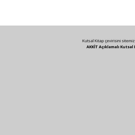
Kutsal Kitap çevirisini sitemi
AKKİT Açıklamalı Kutsal 