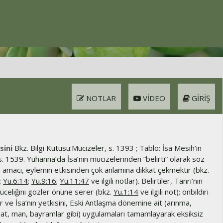
NOTLAR
VIDEO
GIRIŞ
sini
Bkz. Bilgi Kutusu:Mucizeler, s. 1393 ; Tablo: İsa Mesih’in
s. 1539. Yuhanna’da İsa’nın mucizelerinden “belirti” olarak söz
n amacı, eylemin etkisinden çok anlamına dikkat çekmektir (bkz.
;
Yu.6:14
;
Yu.9:16
;
Yu.11:47
ve ilgili notlar). Belirtiler, Tanrı’nın
üceliğini gözler önüne serer (bkz.
Yu.1:14
ve ilgili not); önbildiri
ir ve İsa’nın yetkisini, Eski Antlaşma dönemine ait (arınma,
bat, man, bayramlar gibi) uygulamaları tamamlayarak eksiksiz