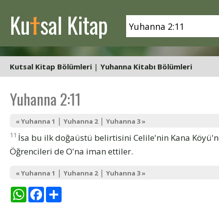
t
Ku
sal Kitap
Kutsal Kitap Bölümleri
|
Yuhanna Kitabı Bölümleri
Yuhanna 2:11
|
|
« Yuhanna 1
Yuhanna 2
Yuhanna 3 »
11
İsa bu ilk doğaüstü belirtisini Celile'nin Kana Köyü'n
Öğrencileri de O'na iman ettiler.
|
|
« Yuhanna 1
Yuhanna 2
Yuhanna 3 »
WhatsApp
Facebook
Share