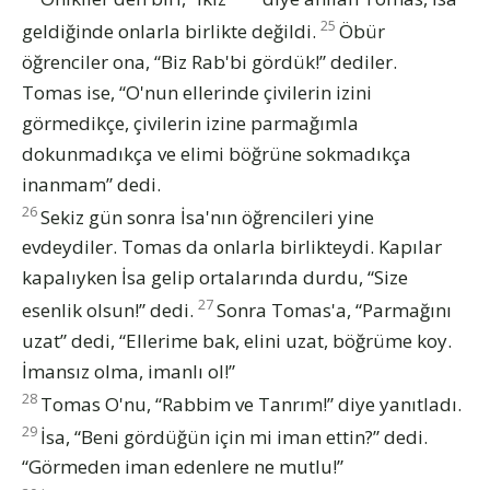
25
geldiğinde onlarla birlikte değildi.
Öbür
öğrenciler ona, “Biz Rab'bi gördük!” dediler.
Tomas ise, “O'nun ellerinde çivilerin izini
görmedikçe, çivilerin izine parmağımla
dokunmadıkça ve elimi böğrüne sokmadıkça
inanmam” dedi.
26
Sekiz gün sonra İsa'nın öğrencileri yine
evdeydiler. Tomas da onlarla birlikteydi. Kapılar
kapalıyken İsa gelip ortalarında durdu, “Size
27
esenlik olsun!” dedi.
Sonra Tomas'a, “Parmağını
uzat” dedi, “Ellerime bak, elini uzat, böğrüme koy.
İmansız olma, imanlı ol!”
28
Tomas O'nu, “Rabbim ve Tanrım!” diye yanıtladı.
29
İsa, “Beni gördüğün için mi iman ettin?” dedi.
“Görmeden iman edenlere ne mutlu!”