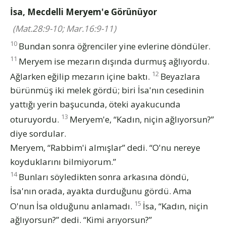
İsa, Mecdelli Meryem'e Görünüyor
(Mat.28:9-10; Mar.16:9-11)
10
Bundan sonra öğrenciler yine evlerine döndüler.
11
Meryem ise mezarın dışında durmuş ağlıyordu.
12
Ağlarken eğilip mezarın içine baktı.
Beyazlara
bürünmüş iki melek gördü; biri İsa'nın cesedinin
yattığı yerin başucunda, öteki ayakucunda
13
oturuyordu.
Meryem'e, “Kadın, niçin ağlıyorsun?”
diye sordular.
Meryem, “Rabbim'i almışlar” dedi. “O'nu nereye
koyduklarını bilmiyorum.”
14
Bunları söyledikten sonra arkasına döndü,
İsa'nın orada, ayakta durduğunu gördü. Ama
15
O'nun İsa olduğunu anlamadı.
İsa, “Kadın, niçin
ağlıyorsun?” dedi. “Kimi arıyorsun?”