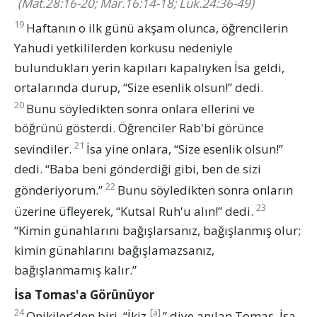
(Mat.28:16-20; Mar.16:14-18; Luk.24:36-49)
19
Haftanın o ilk günü akşam olunca, öğrencilerin
Yahudi yetkililerden korkusu nedeniyle
bulundukları yerin kapıları kapalıyken İsa geldi,
ortalarında durup, “Size esenlik olsun!” dedi.
20
Bunu söyledikten sonra onlara ellerini ve
böğrünü gösterdi. Öğrenciler Rab'bi görünce
21
sevindiler.
İsa yine onlara, “Size esenlik olsun!”
dedi. “Baba beni gönderdiği gibi, ben de sizi
22
gönderiyorum.”
Bunu söyledikten sonra onların
23
üzerine üfleyerek, “Kutsal Ruh'u alın!” dedi.
“Kimin günahlarını bağışlarsanız, bağışlanmış olur;
kimin günahlarını bağışlamazsanız,
bağışlanmamış kalır.”
İsa Tomas'a Görünüyor
24
[a]
Onikiler'den biri, “İkiz
” diye anılan Tomas, İsa