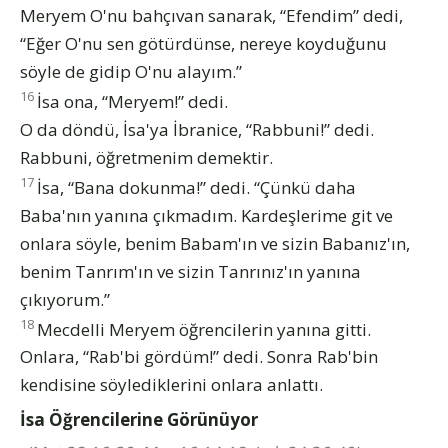
Meryem O'nu bahçıvan sanarak, “Efendim” dedi,
“Eğer O'nu sen götürdünse, nereye koyduğunu
söyle de gidip O'nu alayım.”
16
İsa ona, “Meryem!” dedi.
O da döndü, İsa'ya İbranice, “Rabbuni!” dedi.
Rabbuni, öğretmenim demektir.
17
İsa, “Bana dokunma!” dedi. “Çünkü daha
Baba'nın yanına çıkmadım. Kardeşlerime git ve
onlara söyle, benim Babam'ın ve sizin Babanız'ın,
benim Tanrım'ın ve sizin Tanrınız'ın yanına
çıkıyorum.”
18
Mecdelli Meryem öğrencilerin yanına gitti.
Onlara, “Rab'bi gördüm!” dedi. Sonra Rab'bin
kendisine söylediklerini onlara anlattı.
İsa Öğrencilerine Görünüyor