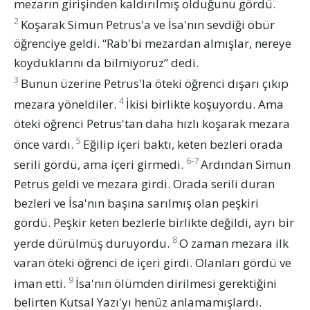
mezarın girişinden kaldırılmış olduğunu gördü.
2
Koşarak Simun Petrus'a ve İsa'nın sevdiği öbür
öğrenciye geldi. “Rab'bi mezardan almışlar, nereye
koyduklarını da bilmiyoruz” dedi.
3
Bunun üzerine Petrus'la öteki öğrenci dışarı çıkıp
4
mezara yöneldiler.
İkisi birlikte koşuyordu. Ama
öteki öğrenci Petrus'tan daha hızlı koşarak mezara
5
önce vardı.
Eğilip içeri baktı, keten bezleri orada
6-7
serili gördü, ama içeri girmedi.
Ardından Simun
Petrus geldi ve mezara girdi. Orada serili duran
bezleri ve İsa'nın başına sarılmış olan peşkiri
gördü. Peşkir keten bezlerle birlikte değildi, ayrı bir
8
yerde dürülmüş duruyordu.
O zaman mezara ilk
varan öteki öğrenci de içeri girdi. Olanları gördü ve
9
iman etti.
İsa'nın ölümden dirilmesi gerektiğini
belirten Kutsal Yazı'yı henüz anlamamışlardı.