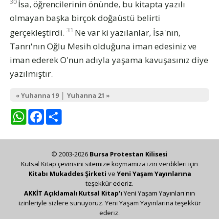
30
İsa, öğrencilerinin önünde, bu kitapta yazılı
olmayan başka birçok doğaüstü belirti
31
gerçekleştirdi.
Ne var ki yazılanlar, İsa'nın,
Tanrı'nın Oğlu Mesih olduğuna iman edesiniz ve
iman ederek O'nun adıyla yaşama kavuşasınız diye
yazılmıştır.
|
« Yuhanna 19
Yuhanna 21 »
WhatsApp
Facebook
Share
© 2003-2026
Bursa Protestan Kilisesi
Kutsal Kitap çevirisini sitemize koymamıza izin verdikleri için
Kitabı Mukaddes Şirketi
ve
Yeni Yaşam Yayınlarına
teşekkür ederiz.
AKKİT Açıklamalı Kutsal Kitap'ı
Yeni Yaşam Yayınları'nın
izinleriyle sizlere sunuyoruz. Yeni Yaşam Yayınlarına teşekkür
ederiz.