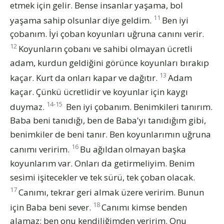
etmek için gelir. Bense insanlar yaşama, bol
11
yaşama sahip olsunlar diye geldim.
Ben iyi
çobanım. İyi çoban koyunları uğruna canını verir.
12
Koyunların çobanı ve sahibi olmayan ücretli
adam, kurdun geldiğini görünce koyunları bırakıp
13
kaçar. Kurt da onları kapar ve dağıtır.
Adam
kaçar. Çünkü ücretlidir ve koyunlar için kaygı
14-15
duymaz.
Ben iyi çobanım. Benimkileri tanırım.
Baba beni tanıdığı, ben de Baba'yı tanıdığım gibi,
benimkiler de beni tanır. Ben koyunlarımın uğruna
16
canımı veririm.
Bu ağıldan olmayan başka
koyunlarım var. Onları da getirmeliyim. Benim
sesimi işitecekler ve tek sürü, tek çoban olacak.
17
Canımı, tekrar geri almak üzere veririm. Bunun
18
için Baba beni sever.
Canımı kimse benden
alamaz; ben onu kendiliğimden veririm. Onu