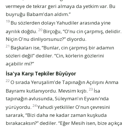
vermeye de tekrar geri almaya da yetkim var. Bu
buyruğu Babam'dan aldım.”
19
Bu sözlerden dolayı Yahudiler arasında yine
20
ayrılık doğdu.
Birçoğu, “O'nu cin çarpmış, delidir.
Niçin O'nu dinliyorsunuz?” diyordu.
21
Başkaları ise, “Bunlar, cin çarpmış bir adamın
sözleri değil” dediler. “Cin, körlerin gözlerini
açabilir mi?”
İsa'ya Karşı Tepkiler Büyüyor
22
O sırada Yeruşalim'de Tapınağın Açılışını Anma
23
Bayramı kutlanıyordu. Mevsim kıştı.
İsa
tapınağın avlusunda, Süleyman'ın Eyvanı'nda
24
yürüyordu.
Yahudi yetkililer O'nun çevresini
sararak, “Bizi daha ne kadar zaman kuşkuda
bırakacaksın?” dediler. “Eğer Mesih isen, bize açıkça