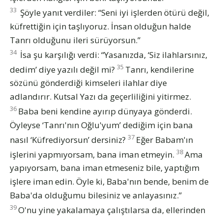
33
Şöyle yanıt verdiler: “Seni iyi işlerden ötürü değil,
küfrettiğin için taşlıyoruz. İnsan olduğun halde
Tanrı olduğunu ileri sürüyorsun.”
34
İsa şu karşılığı verdi: “Yasanızda, ‘Siz ilahlarsınız,
35
dedim’ diye yazılı değil mi?
Tanrı, kendilerine
sözünü gönderdiği kimseleri ilahlar diye
adlandırır. Kutsal Yazı da geçerliliğini yitirmez.
36
Baba beni kendine ayırıp dünyaya gönderdi.
Öyleyse ‘Tanrı'nın Oğlu'yum’ dediğim için bana
37
nasıl ‘Küfrediyorsun’ dersiniz?
Eğer Babam'ın
38
işlerini yapmıyorsam, bana iman etmeyin.
Ama
yapıyorsam, bana iman etmeseniz bile, yaptığım
işlere iman edin. Öyle ki, Baba'nın bende, benim de
Baba'da olduğumu bilesiniz ve anlayasınız.”
39
O'nu yine yakalamaya çalıştılarsa da, ellerinden