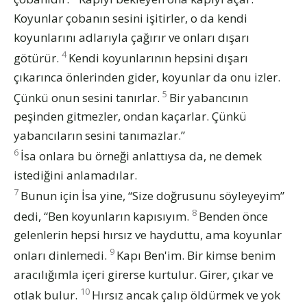
Koyunlar çobanın sesini işitirler, o da kendi
koyunlarını adlarıyla çağırır ve onları dışarı
4
götürür.
Kendi koyunlarının hepsini dışarı
çıkarınca önlerinden gider, koyunlar da onu izler.
5
Çünkü onun sesini tanırlar.
Bir yabancının
peşinden gitmezler, ondan kaçarlar. Çünkü
yabancıların sesini tanımazlar.”
6
İsa onlara bu örneği anlattıysa da, ne demek
istediğini anlamadılar.
7
Bunun için İsa yine, “Size doğrusunu söyleyeyim”
8
dedi, “Ben koyunların kapısıyım.
Benden önce
gelenlerin hepsi hırsız ve hayduttu, ama koyunlar
9
onları dinlemedi.
Kapı Ben'im. Bir kimse benim
aracılığımla içeri girerse kurtulur. Girer, çıkar ve
10
otlak bulur.
Hırsız ancak çalıp öldürmek ve yok