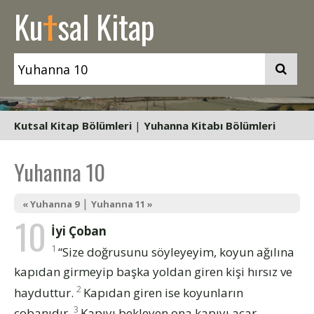
t
Ku
sal Kitap
Kutsal Kitap Bölümleri
|
Yuhanna Kitabı Bölümleri
Yuhanna 10
|
« Yuhanna 9
Yuhanna 11 »
10
İyi Çoban
1
“Size doğrusunu söyleyeyim, koyun ağılına
kapıdan girmeyip başka yoldan giren kişi hırsız ve
2
hayduttur.
Kapıdan giren ise koyunların
3
çobanıdır.
Kapıyı bekleyen ona kapıyı açar.