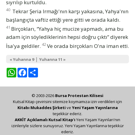
sıyrılıp kurtuldu.
40
Tekrar Şeria Irmağı'nın karşı yakasına, Yahya'nın
başlangıçta vaftiz ettiği yere gitti ve orada kaldı.
41
Birçokları, “Yahya hiç mucize yapmadı, ama bu
adam için söylediklerinin hepsi doğru çıktı” diyerek
42
İsa'ya geldiler.
Ve orada birçokları O'na iman etti.
|
« Yuhanna 9
Yuhanna 11 »
WhatsApp
Facebook
Share
© 2003-2026
Bursa Protestan Kilisesi
Kutsal Kitap çevirisini sitemize koymamıza izin verdikleri için
Kitabı Mukaddes Şirketi
ve
Yeni Yaşam Yayınlarına
teşekkür ederiz.
AKKİT Açıklamalı Kutsal Kitap'ı
Yeni Yaşam Yayınları'nın
izinleriyle sizlere sunuyoruz. Yeni Yaşam Yayınlarına teşekkür
ederiz.