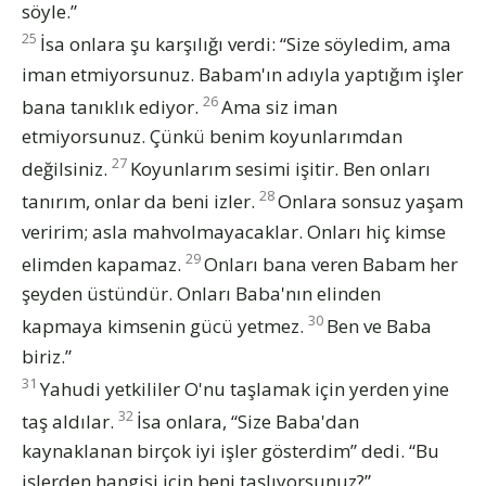
söyle.”
25
İsa onlara şu karşılığı verdi: “Size söyledim, ama
iman etmiyorsunuz. Babam'ın adıyla yaptığım işler
26
bana tanıklık ediyor.
Ama siz iman
etmiyorsunuz. Çünkü benim koyunlarımdan
27
değilsiniz.
Koyunlarım sesimi işitir. Ben onları
28
tanırım, onlar da beni izler.
Onlara sonsuz yaşam
veririm; asla mahvolmayacaklar. Onları hiç kimse
29
elimden kapamaz.
Onları bana veren Babam her
şeyden üstündür. Onları Baba'nın elinden
30
kapmaya kimsenin gücü yetmez.
Ben ve Baba
biriz.”
31
Yahudi yetkililer O'nu taşlamak için yerden yine
32
taş aldılar.
İsa onlara, “Size Baba'dan
kaynaklanan birçok iyi işler gösterdim” dedi. “Bu
işlerden hangisi için beni taşlıyorsunuz?”