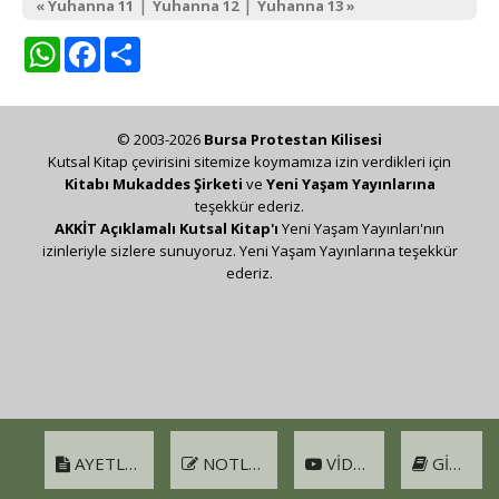
|
|
« Yuhanna 11
Yuhanna 12
Yuhanna 13 »
WhatsApp
Facebook
Share
© 2003-2026
Bursa Protestan Kilisesi
Kutsal Kitap çevirisini sitemize koymamıza izin verdikleri için
Kitabı Mukaddes Şirketi
ve
Yeni Yaşam Yayınlarına
teşekkür ederiz.
AKKİT Açıklamalı Kutsal Kitap'ı
Yeni Yaşam Yayınları'nın
izinleriyle sizlere sunuyoruz. Yeni Yaşam Yayınlarına teşekkür
ederiz.
AYETLER
NOTLAR
VIDEO
GIRIŞ