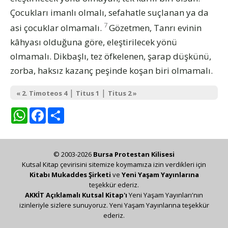
Çocukları imanlı olmalı, sefahatle suçlanan ya da
7
asi çocuklar olmamalı.
Gözetmen, Tanrı evinin
kâhyası olduğuna göre, eleştirilecek yönü
olmamalı. Dikbaşlı, tez öfkelenen, şarap düşkünü,
zorba, haksız kazanç peşinde koşan biri olmamalı.
|
|
« 2. Timoteos 4
Titus 1
Titus 2 »
WhatsApp
Facebook
Share
© 2003-2026
Bursa Protestan Kilisesi
Kutsal Kitap çevirisini sitemize koymamıza izin verdikleri için
Kitabı Mukaddes Şirketi
ve
Yeni Yaşam Yayınlarına
teşekkür ederiz.
AKKİT Açıklamalı Kutsal Kitap'ı
Yeni Yaşam Yayınları'nın
izinleriyle sizlere sunuyoruz. Yeni Yaşam Yayınlarına teşekkür
ederiz.