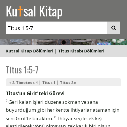
t
Ku
sal Kitap
Kutsal Kitap Bölümleri
|
Titus Kitabı Bölümleri
Titus 1:5-7
|
|
« 2. Timoteos 4
Titus 1
Titus 2 »
Titus'un Girit'teki Görevi
5
Geri kalan işleri düzene sokman ve sana
buyurduğum gibi her kentte ihtiyarlar ataman için
6
seni Girit'te bıraktım.
İhtiyar seçilecek kişi
eleştirilecek yönü olmayan, tek karılı biri olsun.