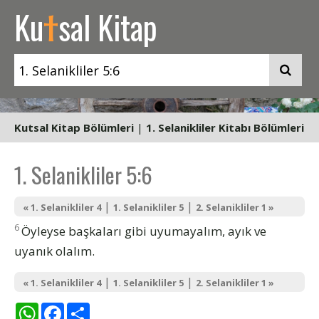
t
Ku
sal Kitap
Kutsal Kitap Bölümleri
|
1. Selanikliler Kitabı Bölümleri
1. Selanikliler 5:6
|
|
« 1. Selanikliler 4
1. Selanikliler 5
2. Selanikliler 1 »
6
Öyleyse başkaları gibi uyumayalım, ayık ve
uyanık olalım.
|
|
« 1. Selanikliler 4
1. Selanikliler 5
2. Selanikliler 1 »
WhatsApp
Facebook
Share