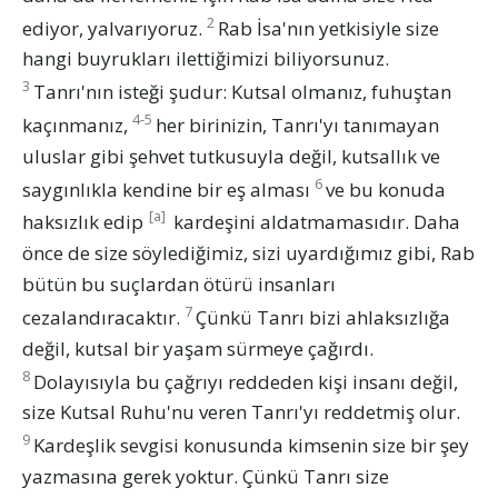
2
ediyor, yalvarıyoruz.
Rab İsa'nın yetkisiyle size
hangi buyrukları ilettiğimizi biliyorsunuz.
3
Tanrı'nın isteği şudur: Kutsal olmanız, fuhuştan
4-5
kaçınmanız,
her birinizin, Tanrı'yı tanımayan
uluslar gibi şehvet tutkusuyla değil, kutsallık ve
6
saygınlıkla kendine bir eş alması
ve bu konuda
[a]
haksızlık edip
kardeşini aldatmamasıdır. Daha
önce de size söylediğimiz, sizi uyardığımız gibi, Rab
bütün bu suçlardan ötürü insanları
7
cezalandıracaktır.
Çünkü Tanrı bizi ahlaksızlığa
değil, kutsal bir yaşam sürmeye çağırdı.
8
Dolayısıyla bu çağrıyı reddeden kişi insanı değil,
size Kutsal Ruhu'nu veren Tanrı'yı reddetmiş olur.
9
Kardeşlik sevgisi konusunda kimsenin size bir şey
yazmasına gerek yoktur. Çünkü Tanrı size