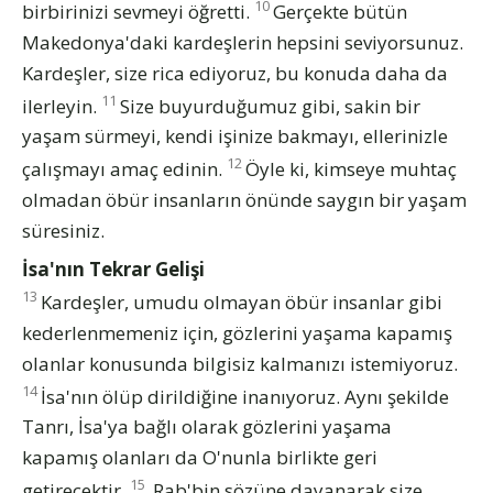
10
birbirinizi sevmeyi öğretti.
Gerçekte bütün
Makedonya'daki kardeşlerin hepsini seviyorsunuz.
Kardeşler, size rica ediyoruz, bu konuda daha da
11
ilerleyin.
Size buyurduğumuz gibi, sakin bir
yaşam sürmeyi, kendi işinize bakmayı, ellerinizle
12
çalışmayı amaç edinin.
Öyle ki, kimseye muhtaç
olmadan öbür insanların önünde saygın bir yaşam
süresiniz.
İsa'nın Tekrar Gelişi
13
Kardeşler, umudu olmayan öbür insanlar gibi
kederlenmemeniz için, gözlerini yaşama kapamış
olanlar konusunda bilgisiz kalmanızı istemiyoruz.
14
İsa'nın ölüp dirildiğine inanıyoruz. Aynı şekilde
Tanrı, İsa'ya bağlı olarak gözlerini yaşama
kapamış olanları da O'nunla birlikte geri
15
getirecektir.
Rab'bin sözüne dayanarak size