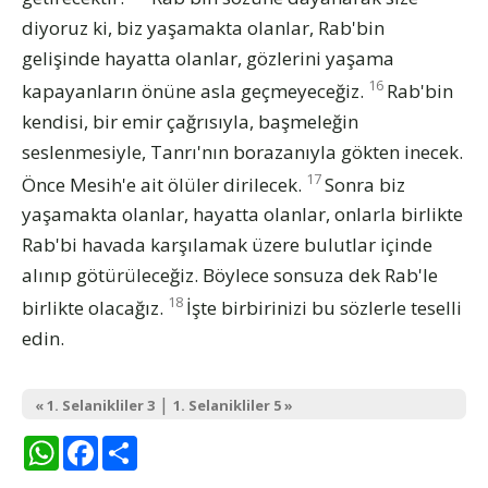
diyoruz ki, biz yaşamakta olanlar, Rab'bin
gelişinde hayatta olanlar, gözlerini yaşama
16
kapayanların önüne asla geçmeyeceğiz.
Rab'bin
kendisi, bir emir çağrısıyla, başmeleğin
seslenmesiyle, Tanrı'nın borazanıyla gökten inecek.
17
Önce Mesih'e ait ölüler dirilecek.
Sonra biz
yaşamakta olanlar, hayatta olanlar, onlarla birlikte
Rab'bi havada karşılamak üzere bulutlar içinde
alınıp götürüleceğiz. Böylece sonsuza dek Rab'le
18
birlikte olacağız.
İşte birbirinizi bu sözlerle teselli
edin.
|
« 1. Selanikliler 3
1. Selanikliler 5 »
WhatsApp
Facebook
Share