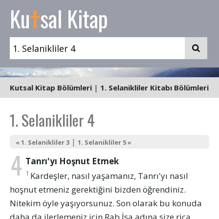
t
Ku
sal Kitap
Kutsal Kitap Bölümleri
|
1. Selanikliler Kitabı Bölümleri
1. Selanikliler 4
|
« 1. Selanikliler 3
1. Selanikliler 5 »
4
Tanrı'yı Hoşnut Etmek
1
Kardeşler, nasıl yaşamanız, Tanrı'yı nasıl
hoşnut etmeniz gerektiğini bizden öğrendiniz.
Nitekim öyle yaşıyorsunuz. Son olarak bu konuda
daha da ilerlemeniz için Rab İsa adına size rica