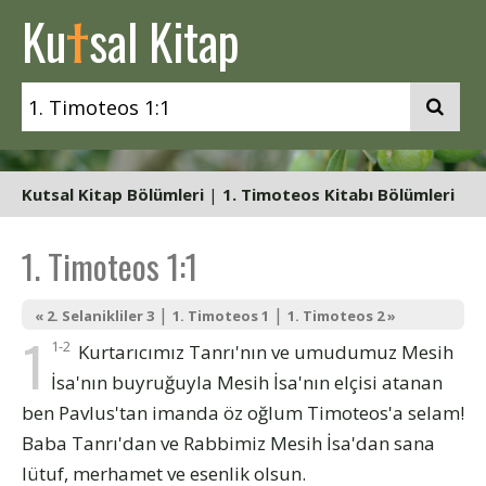
t
Ku
sal Kitap
Kutsal Kitap Bölümleri
|
1. Timoteos Kitabı Bölümleri
1. Timoteos 1:1
|
|
« 2. Selanikliler 3
1. Timoteos 1
1. Timoteos 2 »
1
1-2
Kurtarıcımız Tanrı'nın ve umudumuz Mesih
İsa'nın buyruğuyla Mesih İsa'nın elçisi atanan
ben Pavlus'tan imanda öz oğlum Timoteos'a selam!
Baba Tanrı'dan ve Rabbimiz Mesih İsa'dan sana
lütuf, merhamet ve esenlik olsun.