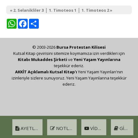
|
|
« 2. Selanikliler 3
1. Timoteos 1
1. Timoteos 2 »
WhatsApp
Facebook
Share
© 2003-2026
Bursa Protestan Kilisesi
Kutsal Kitap çevirisini sitemize koymamıza izin verdikleri için
Kitabı Mukaddes Şirketi
ve
Yeni Yaşam Yayınlarına
teşekkür ederiz.
AKKİT Açıklamalı Kutsal Kitap'ı
Yeni Yaşam Yayınları'nın
izinleriyle sizlere sunuyoruz. Yeni Yaşam Yayınlarına teşekkür
ederiz.
AYETLER
NOTLAR
VIDEO
GIRIŞ