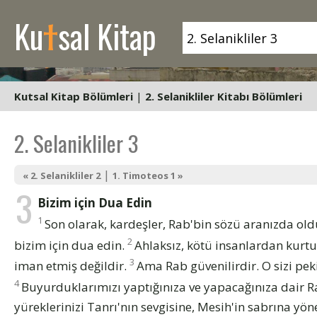
t
Ku
sal Kitap
Kutsal Kitap Bölümleri
|
2. Selanikliler Kitabı Bölümleri
2. Selanikliler 3
|
« 2. Selanikliler 2
1. Timoteos 1 »
3
Bizim için Dua Edin
1
Son olarak, kardeşler, Rab'bin sözü aranızda oldu
2
bizim için dua edin.
Ahlaksız, kötü insanlardan kurt
3
iman etmiş değildir.
Ama Rab güvenilirdir. O sizi pek
4
Buyurduklarımızı yaptığınıza ve yapacağınıza dair R
yüreklerinizi Tanrı'nın sevgisine, Mesih'in sabrına yöne