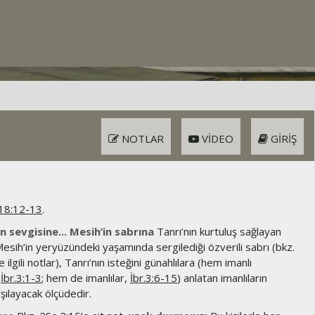
NOTLAR
VIDEO
GIRIŞ
.18:12-13
.
ın sevgisine... Mesih’in sabrına
Tanrı’nın kurtuluş sağlayan
esih’in yeryüzündeki yaşamında sergilediği özverili sabrı (bkz.
 ilgili notlar), Tanrı’nın isteğini günahlılara (hem imanlı
,
İbr.3:1-3
; hem de imanlılar,
İbr.3:6-15
) anlatan imanlıların
rşılayacak ölçüdedir.