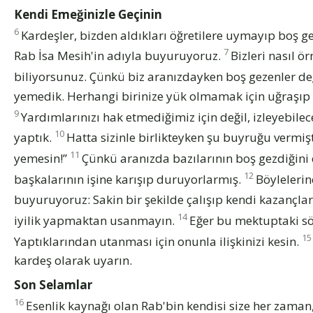
Kendi Emeğinizle Geçinin
6
Kardeşler, bizden aldıkları öğretilere uymayıp boş
7
Rab İsa Mesih'in adıyla buyuruyoruz.
Bizleri nasıl ö
biliyorsunuz. Çünkü biz aranızdayken boş gezenler de
yemedik. Herhangi birinize yük olmamak için uğraşıp d
9
Yardımlarınızı hak etmediğimiz için değil, izleyebile
10
yaptık.
Hatta sizinle birlikteyken şu buyruğu vermi
11
yemesin!”
Çünkü aranızda bazılarının boş gezdiğini
12
başkalarının işine karışıp duruyorlarmış.
Böylelerin
buyuruyoruz: Sakin bir şekilde çalışıp kendi kazançla
14
iyilik yapmaktan usanmayın.
Eğer bu mektuptaki s
15
Yaptıklarından utanması için onunla ilişkinizi kesin.
kardeş olarak uyarın.
Son Selamlar
16
Esenlik kaynağı olan Rab'bin kendisi size her zaman