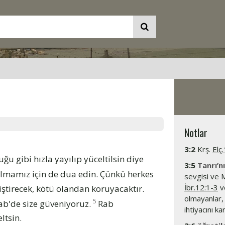
Notlar
3:2
Krş.
Elç
ğu gibi hızla yayılıp yüceltilsin diye
3:5
Tanrı’n
ulmamız için de dua edin. Çünkü herkes
sevgisi ve M
İbr.12:1-3
ve
iştirecek, kötü olandan koruyacaktır.
olmayanlar
5
ab'de size güveniyoruz.
Rab
ihtiyacını ka
ltsin.