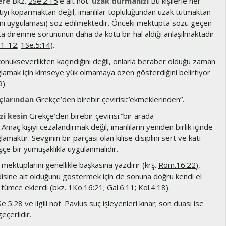
ere
Bkz.
2Se.2:15
’e ait not.
uzak durmanızı
Bu kişilerle her
tıyı koparmaktan değil, imanlılar topluluğundan uzak tutmaktan
iplini uygulaması) söz edilmektedir. Önceki mektupta sözü geçen
a direnme sorununun daha da kötü bir hal aldığı anlaşılmaktadır
11-12
;
1Se.5:14
).
onukseverlikten kaçındığını değil, onlarla beraber olduğu zaman
ğlamak için kimseye yük olmamaya özen gösterdiğini belirtiyor
9
).
çlarından
Grekçe’den birebir çevirisi:“ekmeklerinden”.
izi kesin
Grekçe’den birebir çevirisi:“bir arada
Amaç kişiyi cezalandırmak değil, imanlıların yeniden birlik içinde
amaktır. Sevginin bir parçası olan kilise disiplini sert ve katı
şçe bir yumuşaklıkla uygulanmalıdır.
mektuplarını genellikle başkasına yazdırır (krş.
Rom.16:22
),
isine ait olduğunu göstermek için de sonuna doğru kendi el
r tümce eklerdi (bkz.
1Ko.16:21
;
Gal.6:11
;
Kol.4:18
).
Se.5:28
ve ilgili not. Pavlus suç işleyenleri kınar; son duası ise
eçerlidir.