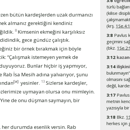
3:6
öğretil
türlü bağlan
(kilise dis
 gezen bütün kardeşlerden uzak durmanızı
çalışmamakt
rnek almanız gerektiğini kendiniz
(krş.
1Se.4:
8
ğildik.
Kimsenin ekmeğini karşılıksız
3:8
Pavlus k
idindik, gece gündüz çalıştık.
geçimini sa
(bkz.
1Se.2:
ceğiniz bir örnek bırakmak için böyle
ştik: “Çalışmak istemeyen yemek de
3:12
kazan
 duyuyoruz. Bunlar hiçbir iş yapmıyor,
3:14
ilişkin
bulunmayın”.
e Rab İsa Mesih adına yalvarıyor, şunu
olmasını sağl
[a]
13
rından
yesinler.
Sizlerse kardeşler,
değil, karde
özlerimize uymayan olursa onu mimleyin.
3:17
Pavlus 
Yine de onu düşman saymayın, bir
metnin kend
yazısıyla bi
3:18
Bkz.
1
herkes için g
, her durumda esenlik versin. Rab