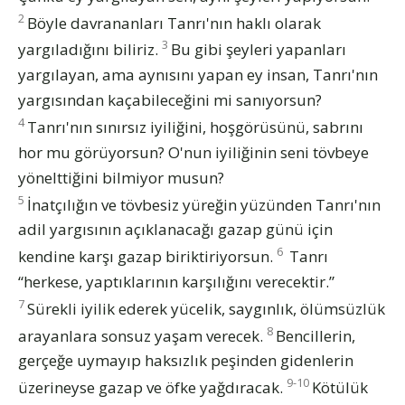
2
Böyle davrananları Tanrı'nın haklı olarak
3
yargıladığını biliriz.
Bu gibi şeyleri yapanları
yargılayan, ama aynısını yapan ey insan, Tanrı'nın
yargısından kaçabileceğini mi sanıyorsun?
4
Tanrı'nın sınırsız iyiliğini, hoşgörüsünü, sabrını
hor mu görüyorsun? O'nun iyiliğinin seni tövbeye
yönelttiğini bilmiyor musun?
5
İnatçılığın ve tövbesiz yüreğin yüzünden Tanrı'nın
adil yargısının açıklanacağı gazap günü için
6
kendine karşı gazap biriktiriyorsun.
Tanrı
“herkese, yaptıklarının karşılığını verecektir.”
7
Sürekli iyilik ederek yücelik, saygınlık, ölümsüzlük
8
arayanlara sonsuz yaşam verecek.
Bencillerin,
gerçeğe uymayıp haksızlık peşinden gidenlerin
9-10
üzerineyse gazap ve öfke yağdıracak.
Kötülük