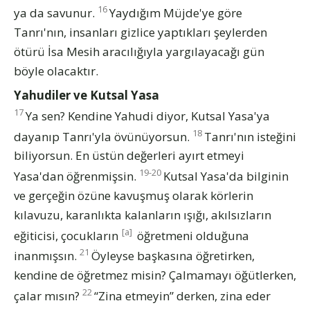
16
ya da savunur.
Yaydığım Müjde'ye göre
Tanrı'nın, insanları gizlice yaptıkları şeylerden
ötürü İsa Mesih aracılığıyla yargılayacağı gün
böyle olacaktır.
Yahudiler ve Kutsal Yasa
17
Ya sen? Kendine Yahudi diyor, Kutsal Yasa'ya
18
dayanıp Tanrı'yla övünüyorsun.
Tanrı'nın isteğini
biliyorsun. En üstün değerleri ayırt etmeyi
19-20
Yasa'dan öğrenmişsin.
Kutsal Yasa'da bilginin
ve gerçeğin özüne kavuşmuş olarak körlerin
kılavuzu, karanlıkta kalanların ışığı, akılsızların
[a]
eğiticisi, çocukların
öğretmeni olduğuna
21
inanmışsın.
Öyleyse başkasına öğretirken,
kendine de öğretmez misin? Çalmamayı öğütlerken,
22
çalar mısın?
“Zina etmeyin” derken, zina eder