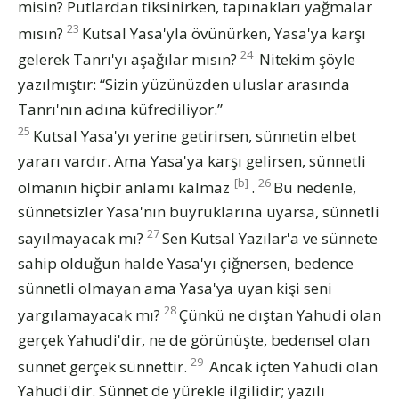
misin? Putlardan tiksinirken, tapınakları yağmalar
23
mısın?
Kutsal Yasa'yla övünürken, Yasa'ya karşı
24
gelerek Tanrı'yı aşağılar mısın?
Nitekim şöyle
yazılmıştır: “Sizin yüzünüzden uluslar arasında
Tanrı'nın adına küfrediliyor.”
25
Kutsal Yasa'yı yerine getirirsen, sünnetin elbet
yararı vardır. Ama Yasa'ya karşı gelirsen, sünnetli
[b]
26
olmanın hiçbir anlamı kalmaz
.
Bu nedenle,
sünnetsizler Yasa'nın buyruklarına uyarsa, sünnetli
27
sayılmayacak mı?
Sen Kutsal Yazılar'a ve sünnete
sahip olduğun halde Yasa'yı çiğnersen, bedence
sünnetli olmayan ama Yasa'ya uyan kişi seni
28
yargılamayacak mı?
Çünkü ne dıştan Yahudi olan
gerçek Yahudi'dir, ne de görünüşte, bedensel olan
29
sünnet gerçek sünnettir.
Ancak içten Yahudi olan
Yahudi'dir. Sünnet de yürekle ilgilidir; yazılı