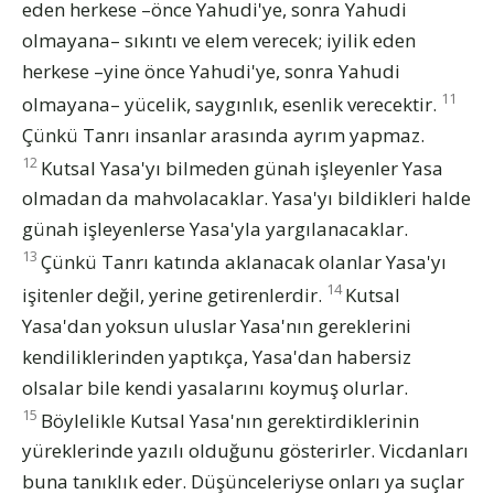
eden herkese –önce Yahudi'ye, sonra Yahudi
olmayana– sıkıntı ve elem verecek; iyilik eden
herkese –yine önce Yahudi'ye, sonra Yahudi
11
olmayana– yücelik, saygınlık, esenlik verecektir.
Çünkü Tanrı insanlar arasında ayrım yapmaz.
12
Kutsal Yasa'yı bilmeden günah işleyenler Yasa
olmadan da mahvolacaklar. Yasa'yı bildikleri halde
günah işleyenlerse Yasa'yla yargılanacaklar.
13
Çünkü Tanrı katında aklanacak olanlar Yasa'yı
14
işitenler değil, yerine getirenlerdir.
Kutsal
Yasa'dan yoksun uluslar Yasa'nın gereklerini
kendiliklerinden yaptıkça, Yasa'dan habersiz
olsalar bile kendi yasalarını koymuş olurlar.
15
Böylelikle Kutsal Yasa'nın gerektirdiklerinin
yüreklerinde yazılı olduğunu gösterirler. Vicdanları
buna tanıklık eder. Düşünceleriyse onları ya suçlar