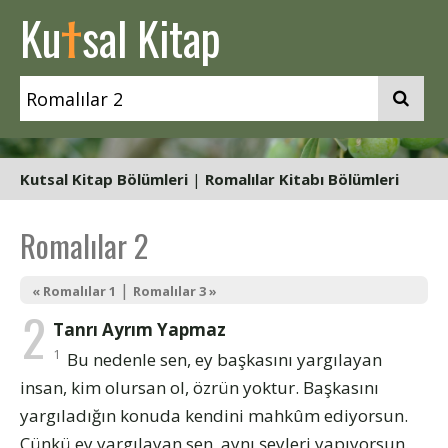
t
Ku
sal Kitap
Kutsal Kitap Bölümleri
|
Romalılar Kitabı Bölümleri
Romalılar 2
|
« Romalılar 1
Romalılar 3 »
2
Tanrı Ayrım Yapmaz
1
Bu nedenle sen, ey başkasını yargılayan
insan, kim olursan ol, özrün yoktur. Başkasını
yargıladığın konuda kendini mahkûm ediyorsun.
Çünkü ey yargılayan sen, aynı şeyleri yapıyorsun.