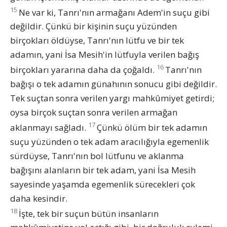
15
Ne var ki, Tanrı'nın armağanı Adem'in suçu gibi
değildir. Çünkü bir kişinin suçu yüzünden
birçokları öldüyse, Tanrı'nın lütfu ve bir tek
adamın, yani İsa Mesih'in lütfuyla verilen bağış
16
birçokları yararına daha da çoğaldı.
Tanrı'nın
bağışı o tek adamın günahının sonucu gibi değildir.
Tek suçtan sonra verilen yargı mahkûmiyet getirdi;
oysa birçok suçtan sonra verilen armağan
17
aklanmayı sağladı.
Çünkü ölüm bir tek adamın
suçu yüzünden o tek adam aracılığıyla egemenlik
sürdüyse, Tanrı'nın bol lütfunu ve aklanma
bağışını alanların bir tek adam, yani İsa Mesih
sayesinde yaşamda egemenlik sürecekleri çok
daha kesindir.
18
İşte, tek bir suçun bütün insanların