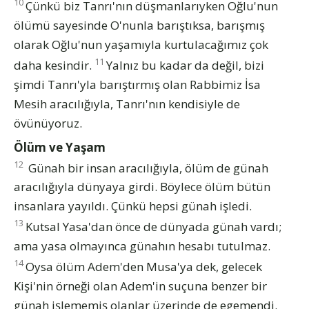
10
Çünkü biz Tanrı'nın düşmanlarıyken Oğlu'nun
ölümü sayesinde O'nunla barıştıksa, barışmış
olarak Oğlu'nun yaşamıyla kurtulacağımız çok
11
daha kesindir.
Yalnız bu kadar da değil, bizi
şimdi Tanrı'yla barıştırmış olan Rabbimiz İsa
Mesih aracılığıyla, Tanrı'nın kendisiyle de
övünüyoruz.
Ölüm ve Yaşam
12
Günah bir insan aracılığıyla, ölüm de günah
aracılığıyla dünyaya girdi. Böylece ölüm bütün
insanlara yayıldı. Çünkü hepsi günah işledi.
13
Kutsal Yasa'dan önce de dünyada günah vardı;
ama yasa olmayınca günahın hesabı tutulmaz.
14
Oysa ölüm Adem'den Musa'ya dek, gelecek
Kişi'nin örneği olan Adem'in suçuna benzer bir
günah işlememiş olanlar üzerinde de egemendi.