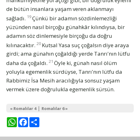
mahkûmiyetine yol açtığı gibi, bir doğruluk eylemi
de bütün insanlara yaşam veren aklanmayı
19
sağladı.
Çünkü bir adamın sözdinlemezliği
yüzünden nasıl birçoğu günahkâr kılındıysa, bir
adamın söz dinlemesiyle birçoğu da doğru
20
kılınacaktır.
Kutsal Yasa suç çoğalsın diye araya
girdi; ama günahın çoğaldığı yerde Tanrı'nın lütfu
21
daha da çoğaldı.
Öyle ki, günah nasıl ölüm
yoluyla egemenlik sürdüyse, Tanrı'nın lütfu da
Rabbimiz İsa Mesih aracılığıyla sonsuz yaşam
vermek üzere doğrulukla egemenlik sürsün.
|
« Romalılar 4
Romalılar 6 »
WhatsApp
Facebook
Share