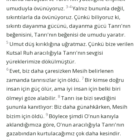
3-4
umuduyla övünüyoruz.
Yalnız bununla değil,
sıkıntılarla da övünüyoruz. Çünkü biliyoruz ki,
sıkıntı dayanma gücünü, dayanma gücü Tanrı'nın
beğenisini, Tanrı'nın beğenisi de umudu yaratır.
5
Umut düş kırıklığına uğratmaz. Çünkü bize verilen
Kutsal Ruh aracılığıyla Tanrı'nın sevgisi
yüreklerimize dökülmüştür.
6
Evet, biz daha çaresizken Mesih belirlenen
7
zamanda tanrısızlar için öldü.
Bir kimse doğru
insan için güç ölür, ama iyi insan için belki biri
8
ölmeyi göze alabilir.
Tanrı ise bizi sevdiğini
şununla kanıtlıyor: Biz daha günahkârken, Mesih
9
bizim için öldü.
Böylece şimdi O'nun kanıyla
aklandığımıza göre, O'nun aracılığıyla Tanrı'nın
gazabından kurtulacağımız çok daha kesindir.