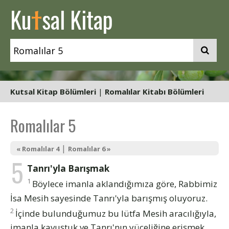
t
Ku
sal Kitap
Kutsal Kitap Bölümleri
|
Romalılar Kitabı Bölümleri
Romalılar 5
|
« Romalılar 4
Romalılar 6 »
5
Tanrı'yla Barışmak
1
Böylece imanla aklandığımıza göre, Rabbimiz
İsa Mesih sayesinde Tanrı'yla barışmış oluyoruz.
2
İçinde bulunduğumuz bu lütfa Mesih aracılığıyla,
imanla kavuştuk ve Tanrı'nın yüceliğine erişmek