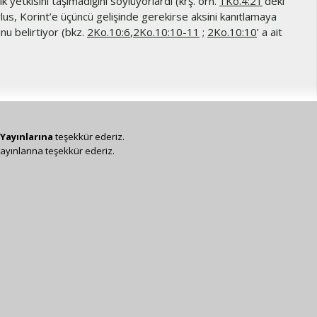
lik yetkisini taşımadığını söylüyorlardı (krş. örn.
1Ko.4:21
’deki
vlus, Korint’e üçüncü gelişinde gerekirse aksini kanıtlamaya
nu belirtiyor (bkz.
2Ko.10:6
,
2Ko.10:10-11
;
2Ko.10:10
’ a ait
Yayınlarına
teşekkür ederiz.
ayınlarına teşekkür ederiz.