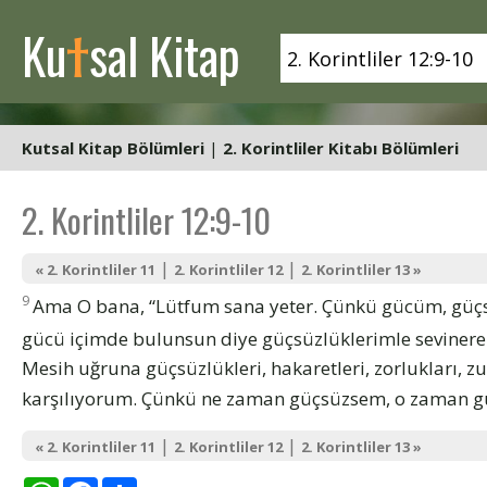
t
Ku
sal Kitap
Kutsal Kitap Bölümleri
|
2. Korintliler Kitabı Bölümleri
2. Korintliler 12:9-10
|
|
« 2. Korintliler 11
2. Korintliler 12
2. Korintliler 13 »
9
Ama O bana, “Lütfum sana yeter. Çünkü gücüm, güçsü
gücü içimde bulunsun diye güçsüzlüklerimle seviner
Mesih uğruna güçsüzlükleri, hakaretleri, zorlukları, zu
karşılıyorum. Çünkü ne zaman güçsüzsem, o zaman 
|
|
« 2. Korintliler 11
2. Korintliler 12
2. Korintliler 13 »
WhatsApp
Facebook
Share