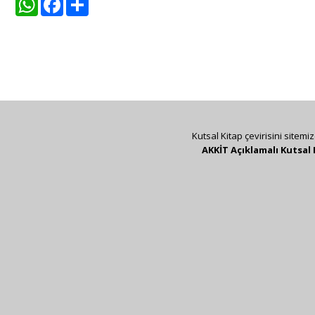
Kutsal Kitap çevirisini sitemi
AKKİT Açıklamalı Kutsal 