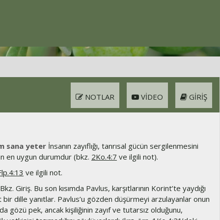
NOTLAR
VIDEO
GIRIŞ
m sana yeter
İnsanın zayıflığı, tanrısal gücün sergilenmesini
an en uygun durumdur (bkz.
2Ko.4:7
ve ilgili not).
Flp.4:13
ve ilgili not.
Bkz. Giriş. Bu son kısımda Pavlus, karşıtlarının Korint’te yaydığı
ert bir dille yanıtlar. Pavlus’u gözden düşürmeyi arzulayanlar onun
a gözü pek, ancak kişiliğinin zayıf ve tutarsız olduğunu,