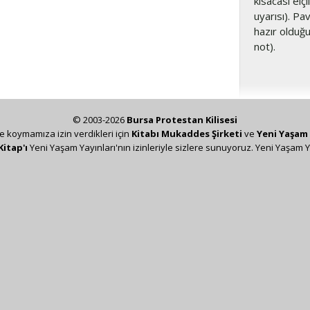
kısacası elçi
uyarısı). Pa
hazır olduğu
not).
© 2003-2026
Bursa Protestan Kilisesi
ze koymamıza izin verdikleri için
Kitabı Mukaddes Şirketi
ve
Yeni Yaşam 
Kitap'ı
Yeni Yaşam Yayınları'nın izinleriyle sizlere sunuyoruz. Yeni Yaşam Y