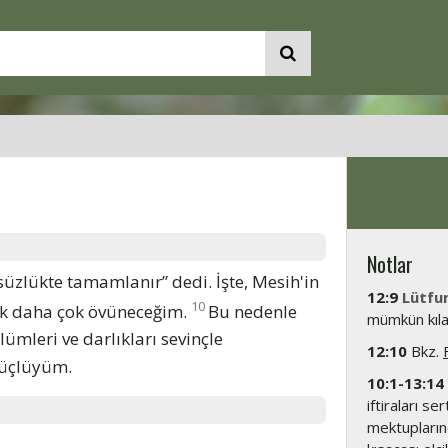
Notlar
zlükte tamamlanır” dedi. İşte, Mesih'in
12:9
Lütfu
10
ek daha çok övüneceğim.
Bu nedenle
mümkün kıl
lümleri ve darlıkları sevinçle
12:10
Bkz.
güçlüyüm.
10:1-13:14
iftiraları s
mektuplarınd