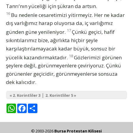
Tanrı'nın yüceliği için şükran da artsın.
16
Bu nedenle cesaretimizi yitirmeyiz. Her ne kadar
dış varlığımız harap oluyorsa da, iç varlığımız
17
günden güne yenileniyor.
Çünkü geçici, hafif
sıkıntılarımız bize, ağırlıkta hiçbir şeyle
karşılaştırılamayacak kadar büyük, sonsuz bir
18
yücelik kazandırmaktadır.
Gözlerimizi görünen
şeylere değil, görünmeyenlere çeviriyoruz. Çünkü
görünenler geçicidir, görünmeyenlerse sonsuza
dek kalıcıdır.
|
« 2. Korintliler 3
2. Korintliler 5 »
WhatsApp
Facebook
Share
© 2003-2026
Bursa Protestan Kilisesi