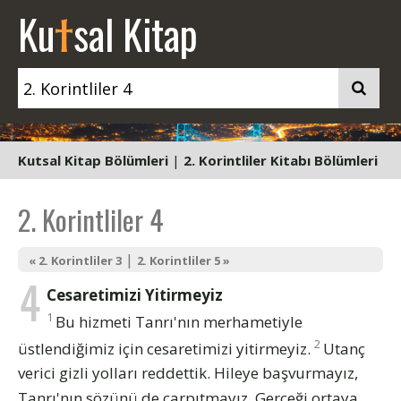
t
Ku
sal Kitap
Kutsal Kitap Bölümleri
|
2. Korintliler Kitabı Bölümleri
2. Korintliler 4
|
« 2. Korintliler 3
2. Korintliler 5 »
4
Cesaretimizi Yitirmeyiz
1
Bu hizmeti Tanrı'nın merhametiyle
2
üstlendiğimiz için cesaretimizi yitirmeyiz.
Utanç
verici gizli yolları reddettik. Hileye başvurmayız,
Tanrı'nın sözünü de çarpıtmayız. Gerçeği ortaya