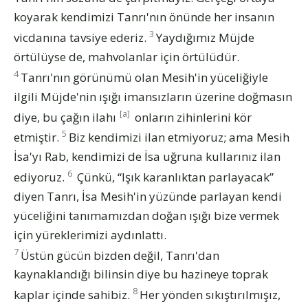
koyarak kendimizi Tanrı'nın önünde her insanın
3
vicdanına tavsiye ederiz.
Yaydığımız Müjde
örtülüyse de, mahvolanlar için örtülüdür.
4
Tanrı'nın görünümü olan Mesih'in yüceliğiyle
ilgili Müjde'nin ışığı imansızların üzerine doğmasın
[a]
diye, bu çağın ilahı
onların zihinlerini kör
5
etmiştir.
Biz kendimizi ilan etmiyoruz; ama Mesih
İsa'yı Rab, kendimizi de İsa uğruna kullarınız ilan
6
ediyoruz.
Çünkü, “Işık karanlıktan parlayacak”
diyen Tanrı, İsa Mesih'in yüzünde parlayan kendi
yüceliğini tanımamızdan doğan ışığı bize vermek
için yüreklerimizi aydınlattı.
7
Üstün gücün bizden değil, Tanrı'dan
kaynaklandığı bilinsin diye bu hazineye toprak
8
kaplar içinde sahibiz.
Her yönden sıkıştırılmışız,