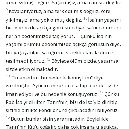
ama ezilmiş değiliz. Şaşırmışız, ama çaresiz değiliz.
9
Kovalanıyoruz, ama terk edilmiş değiliz. Yere
10
yıkılmışız, ama yok olmuş değiliz.
İsa'nın yaşamı
bedenimizde açıkça görülsün diye İsa'nın ölümünü
11
her an bedenimizde taşıyoruz.
Çünkü İsa'nın
yaşamı ölümlü bedenimizde açıkça görülsün diye,
biz yaşayanlar İsa uğruna sürekli olarak ölüme
12
teslim ediliyoruz.
Böylece ölüm bizde, yaşamsa
sizde etkin olmaktadır.
13
“İman ettim, bu nedenle konuştum” diye
yazılmıştır. Aynı iman ruhuna sahip olarak biz de
14
iman ediyor ve bu nedenle konuşuyoruz.
Çünkü
Rab İsa'yı dirilten Tanrı'nın, bizi de İsa'yla diriltip
sizinle birlikte kendi önüne çıkaracağını biliyoruz.
15
Bütün bunlar sizin yararınızadır. Böylelikle
Tanrı'nın lütfu çoğalıp daha çok insana ulaştıkça,