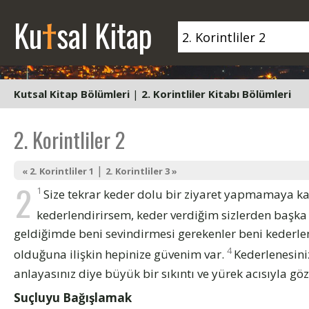
t
Ku
sal Kitap
Kutsal Kitap Bölümleri
|
2. Korintliler Kitabı Bölümleri
2. Korintliler 2
|
« 2. Korintliler 1
2. Korintliler 3 »
2
1
Size tekrar keder dolu bir ziyaret yapmamaya k
kederlendirirsem, keder verdiğim sizlerden başka
geldiğimde beni sevindirmesi gerekenler beni kederlen
4
olduğuna ilişkin hepinize güvenim var.
Kederlenesiniz
anlayasınız diye büyük bir sıkıntı ve yürek acısıyla gö
Suçluyu Bağışlamak