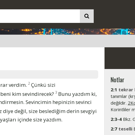
Notlar
2
arar verdim.
Çünkü sizi
2:1
tekrar 
3
 beni kim sevindirecek?
Bunu yazdım ki,
tanımlar (kr
dirmesin. Sevincimin hepinizin sevinci
değildir.
2Ko
Korintliler m
 diye değil, size beslediğim derin sevgiyi
zyaşları içinde size yazdım.
2:3-4
Bkz. Gi
2:7
teselli
B