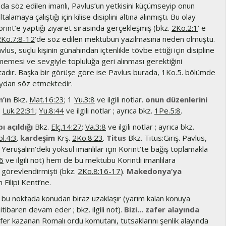
a söz edilen imanlı, Pavlus’un yetkisini küçümseyip onun
talamaya çalıştığı için kilise disiplini altına alınmıştı. Bu olay
rint’e yaptığı ziyaret sırasında gerçekleşmiş (bkz.
2Ko.2:1
’ e
2Ko.7:8-12
’de söz edilen mektubun yazılmasına neden olmuştu.
lus, suçlu kişinin günahından içtenlikle tövbe ettiği için disipline
emesi ve sevgiyle topluluğa geri alınması gerektiğini
adır. Başka bir görüşe göre ise Pavlus burada, 1Ko.5. bölümde
laydan söz etmektedir.
’ın
Bkz.
Mat.16:23
; 1
Yu.3:8
ve ilgili notlar.
onun düzenlerini
;
Luk.22:31
;
Yu.8:44
ve ilgili notlar ; ayrıca bkz.
1Pe.5:8
.
ı açıldığı
Bkz.
Elç.14:27
;
Va.3:8
ve ilgili notlar ; ayrıca bkz.
ol.4:3
.
kardeşim
Krş.
2Ko.8:23
.
Titus
Bkz. Titus:Giriş. Pavlus,
Yeruşalim’deki yoksul imanlılar için Korint’te bağış toplamakla
6
ve ilgili not) hem de bu mektubu Korintli imanlılara
 görevlendirmişti (bkz.
2Ko.8:16-17
).
Makedonya’ya
ilipi Kenti’ne.
bu noktada konudan biraz uzaklaşır (yarım kalan konuya
 itibaren devam eder ; bkz. ilgili not).
Bizi... zafer alayında
er kazanan Romalı ordu komutanı, tutsaklarını şenlik alayında