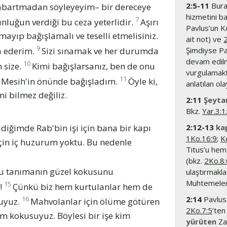
2:5-11
Burad
l –abartmadan söyleyeyim– bir dereceye
hizmetini bal
7
nluğun verdiği bu ceza yeterlidir.
Aşırı
Pavlus’un Ko
ayıp bağışlamalı ve teselli etmelisiniz.
ait not) ve
9
a ederim.
Sizi sınamak ve her durumda
Şimdiyse Pav
devam edilm
10
 size.
Kimi bağışlarsanız, ben de onu
vurgulamakt
11
in Mesih'in önünde bağışladım.
Öyle ki,
anlatılan o
i bilmez değiliz.
2:11
Şeytan
Bkz.
Yar.3:1
iğimde Rab'bin işi için bana bir kapı
2:12-13
kap
1Ko.16:9
;
K
çin iç huzurum yoktu. Bu nedenle
Titus’u hem 
(bkz.
2Ko.8:
'nu tanımanın güzel kokusunu
ulaştırmakla
Muhtemelen F
15
n!
Çünkü biz hem kurtulanlar hem de
2:14
Pavlus 
16
suyuz.
Mahvolanlar için ölüme götüren
2Ko.7:5
’ten
m kokusuyuz. Böylesi bir işe kim
yürüten
Zaf