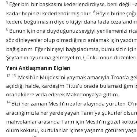
5
Eğer biri bir başkasını kederlendirdiyse, beni deği
6
kadar hepinizi kederlendirmiş olur.
Böyle birine çoğu
kedere boğulmasın diye o kişiyi daha fazla cezalandırm
8
Bunun için ona duyduğunuz sevgiyi yenilemenizi ric
söz dinleyenler olup olmadığınızı anlamak için yazdım
bağışlarım. Eğer bir şeyi bağışladımsa, bunu sizin iç
Şeytan'ın oyununa gelmeyelim. Çünkü onun düzenlerin
Yeni Antlaşmanın Elçileri
12-13
Mesih'in Müjdesi'ni yaymak amacıyla Troas'a geld
açıldığı halde, kardeşim Titus'u orada bulamadığım i
oradakilere veda ederek Makedonya'ya gittim.
14
Bizi her zaman Mesih'in zafer alayında yürüten, O
aracılığımızla her yerde yayan Tanrı'ya şükürler olsu
mahvolanlar arasında Tanrı için Mesih'in güzel koku
ölüm kokusu, kurtulanlar içinse yaşama götüren yaşa