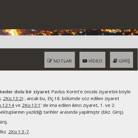
NOTLAR
VIDEO
GIRIŞ
keder dolu bir ziyaret
Pavlus Korint’e önceki ziyaretini böyle
ş.
2Ko.13:2
) ; ancak bu, Elç.18. bölümde söz edilen ziyaret
.12:14
ve
2Ko.13:1
’ de ima edilen ikinci ziyaret, 1. ve 2.
ektuplarının yazıldığı tarihler arasında yapılmıştır (bkz. Giriş).
riş.
kz.
2Ko.1:3-7
.