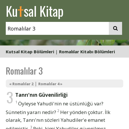
t
Ku
sal Kitap
Kutsal Kitap Bölümleri
|
Romalılar Kitabı Bölümleri
Romalılar 3
|
« Romalılar 2
Romalılar 4 »
3
Tanrı'nın Güvenilirliği
1
Öyleyse Yahudi'nin ne üstünlüğü var?
2
Sünnetin yararı nedir?
Her yönden çoktur. İlk
olarak, Tanrı'nın sözleri Yahudiler'e emanet
3
edilmiştir.
Peki, kimi Yahudiler güvenilmez