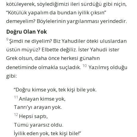
kötüleyerek, söylediğimizi ileri sürdüğü gibi niçin,
“Kötülük yapalım da bundan iyilik çıksın”
demeyelim? Böylelerinin yargılanması yerindedir.
Doğru Olan Yok
9
Şimdi ne diyelim? Biz Yahudiler öteki uluslardan
üstün müyüz? Elbette değiliz. İster Yahudi ister
Grek olsun, daha önce herkesi günahın
10
denetiminde olmakla suçladık.
Yazılmış olduğu
gibi:
“Doğru kimse yok, tek kişi bile yok.
11
Anlayan kimse yok,
Tanrı'yı arayan yok.
12
Hepsi saptı,
Tümü yararsız oldu.
İyilik eden yok, tek kişi bile!”