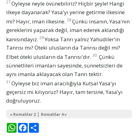
27
Öyleyse neyle övünebiliriz? Hiçbir şeyle! Hangi
ilkeye dayanarak? Yasa'yı yerine getirme ilkesine
28
mi? Hayır, iman ilkesine.
Çünkü insanın, Yasa'nın
gereklerini yaparak değil, iman ederek aklandığı
29
kanısındayız.
Yoksa Tanrı yalnız Yahudiler'in
Tanrısı mı? Öteki ulusların da Tanrısı değil mi?
30
Elbet öteki ulusların da Tanrısı'dır.
Çünkü
sünnetlileri imanları sayesinde, sünnetsizleri de
aynı imanla aklayacak olan Tanrı tektir.
31
Öyleyse biz iman aracılığıyla Kutsal Yasa'yı
geçersiz mi kılıyoruz? Hayır, tam tersine, Yasa'yı
doğruluyoruz.
|
« Romalılar 2
Romalılar 4 »
WhatsApp
Facebook
Share