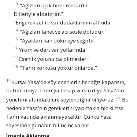
13
“Ağızları açık birer mezardır.
Dilleriyle aldatırlar.”
“Engerek zehiri var dudaklarının altında.”
14
“Ağızları lanet ve acı sözle doludur.”
15
“Ayakları kan dökmeye seğirtir.
16
Yıkım ve dert var yollarında.
17
Esenlik yolunu da bilmezler.”
18
“Tanrı korkusu yoktur onlarda.”
19
Kutsal Yasa'da söylenenlerin her ağız kapansın,
bütün dünya Tanrı'ya hesap versin diye Yasa'nın
20
yönetimi altındakilere söylendiğini biliyoruz.
Bu
nedenle Yasa'nın gereklerini yapmakla hiç kimse
Tanrı katında aklanmayacaktır. Çünkü Yasa
sayesinde günahın bilincine varılır.
İmanla Aklanma