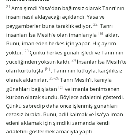
21
Ama şimdi Yasa'dan bağımsız olarak Tanrı'nın
insanı nasıl aklayacağı açıklandı. Yasa ve
22
peygamberler buna tanıklık ediyor.
Tanrı
[a]
insanları İsa Mesih'e olan imanlarıyla
aklar.
Bunu, iman eden herkes için yapar. Hiç ayrım
23
yoktur.
Çünkü herkes günah işledi ve Tanrı'nın
24
yüceliğinden yoksun kaldı.
İnsanlar İsa Mesih'te
[b]
olan kurtuluşla
, Tanrı'nın lütfuyla, karşılıksız
25-26
olarak aklanırlar.
Tanrı Mesih'i, kanıyla
[c]
günahları bağışlatan
ve imanla benimsenen
kurban olarak sundu. Böylece adaletini gösterdi.
Çünkü sabredip daha önce işlenmiş günahları
cezasız bıraktı. Bunu, adil kalmak ve İsa'ya iman
edeni aklamak için şimdiki zamanda kendi
adaletini göstermek amacıyla yaptı.