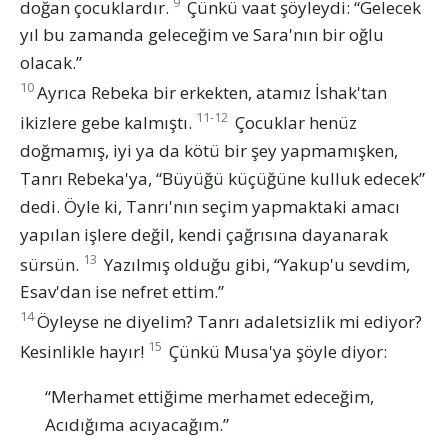
9
doğan çocuklardır.
Çünkü vaat şöyleydi: “Gelecek
yıl bu zamanda geleceğim ve Sara'nın bir oğlu
olacak.”
10
Ayrıca Rebeka bir erkekten, atamız İshak'tan
11-12
ikizlere gebe kalmıştı.
Çocuklar henüz
doğmamış, iyi ya da kötü bir şey yapmamışken,
Tanrı Rebeka'ya, “Büyüğü küçüğüne kulluk edecek”
dedi. Öyle ki, Tanrı'nın seçim yapmaktaki amacı
yapılan işlere değil, kendi çağrısına dayanarak
13
sürsün.
Yazılmış olduğu gibi, “Yakup'u sevdim,
Esav'dan ise nefret ettim.”
14
Öyleyse ne diyelim? Tanrı adaletsizlik mi ediyor?
15
Kesinlikle hayır!
Çünkü Musa'ya şöyle diyor:
“Merhamet ettiğime merhamet edeceğim,
Acıdığıma acıyacağım.”