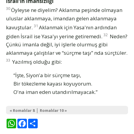
İsrail'in İmansızlığı
30
Öyleyse ne diyelim? Aklanma peşinde olmayan
uluslar aklanmaya, imandan gelen aklanmaya
31
kavuştular.
Aklanmak için Yasa'nın ardından
32
giden İsrail ise Yasa'yı yerine getiremedi.
Neden?
Çünkü imanla değil, iyi işlerle olurmuş gibi
aklanmaya çalıştılar ve “sürçme taşı” nda sürçtüler.
33
Yazılmış olduğu gibi:
“İşte, Siyon'a bir sürçme taşı,
Bir tökezleme kayası koyuyorum.
O'na iman eden utandırılmayacak.”
|
« Romalılar 8
Romalılar 10 »
WhatsApp
Facebook
Share