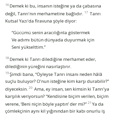
16
Demek ki bu, insanın isteğine ya da çabasına
17
değil, Tanrı'nın merhametine bağlıdır.
Tanrı
Kutsal Yazı'da firavuna şöyle diyor:
“Gücümü senin aracılığınla göstermek
Ve adımı bütün dünyada duyurmak için
Seni yükselttim.”
18
Demek ki Tanrı dilediğine merhamet eder,
dilediğinin yüreğini nasırlaştırır.
19
Şimdi bana, “Öyleyse Tanrı insanı neden hâlâ
suçlu buluyor? O'nun isteğine kim karşı durabilir?”
20
diyeceksin.
Ama, ey insan, sen kimsin ki Tanrı'ya
karşılık veriyorsun? “Kendisine biçim verilen, biçim
21
verene, ‘Beni niçin böyle yaptın’ der mi?”
Ya da
çömlekçinin aynı kil yığınından bir kabı onurlu iş