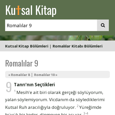
t
Ku
sal Kitap
Kutsal Kitap Bölümleri
|
Romalılar Kitabı Bölümleri
Romalılar 9
|
« Romalılar 8
Romalılar 10 »
9
Tanrı'nın Seçtikleri
1
Mesih'e ait biri olarak gerçeği söylüyorum,
yalan söylemiyorum. Vicdanım da söylediklerimi
2
Kutsal Ruh aracılığıyla doğruluyor.
Yüreğimde
3-4
büyük bir keder, dinmeyen bir acı var.