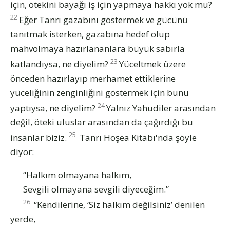
için, ötekini bayağı iş için yapmaya hakkı yok mu?
22
Eğer Tanrı gazabını göstermek ve gücünü
tanıtmak isterken, gazabına hedef olup
mahvolmaya hazırlananlara büyük sabırla
23
katlandıysa, ne diyelim?
Yüceltmek üzere
önceden hazırlayıp merhamet ettiklerine
yüceliğinin zenginliğini göstermek için bunu
24
yaptıysa, ne diyelim?
Yalnız Yahudiler arasından
değil, öteki uluslar arasından da çağırdığı bu
25
insanlar biziz.
Tanrı Hoşea Kitabı'nda şöyle
diyor:
“Halkım olmayana halkım,
Sevgili olmayana sevgili diyeceğim.”
26
“Kendilerine, ‘Siz halkım değilsiniz’ denilen
yerde,