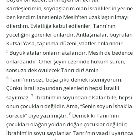
Kardeşlerimin, soydaşlarım olan İsrailliler'in yerine
ben kendim lanetlenip Mesih'ten uzaklaştırılmayı
dilerdim. Evlatlığa kabul edilenler, Tanrı'nın
yüceliğini görenler onlardır. Antlaşmalar, buyrulan
Kutsal Yasa, tapınma düzeni, vaatler onlarındır.
5
Büyük atalar onların atalarıdır. Mesih de bedence
onlardandır. O her şeyin üzerinde hüküm süren,
sonsuza dek övülecek Tanrı'dır! Amin.
6
Tanrı'nın sözü boşa çıktı demek istemiyorum.
Çünkü İsrail soyundan gelenlerin hepsi İsrailli
7
sayılmaz.
İbrahim'in soyundan olsalar bile, hepsi
onun çocukları değildir. Ama, “Senin soyun İshak'la
8
sürecek” diye yazılmıştır.
Demek ki Tanrı'nın
çocukları olağan yoldan doğan çocuklar değildir;
İbrahim'in soyu sayılanlar Tanrı'nın vaadi uyarınca