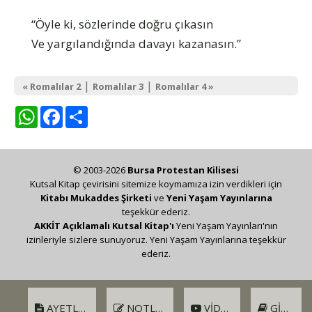
“Öyle ki, sözlerinde doğru çıkasın
Ve yargılandığında davayı kazanasın.”
|
|
« Romalılar 2
Romalılar 3
Romalılar 4 »
WhatsApp
Facebook
Share
© 2003-2026
Bursa Protestan Kilisesi
Kutsal Kitap çevirisini sitemize koymamıza izin verdikleri için
Kitabı Mukaddes Şirketi
ve
Yeni Yaşam Yayınlarına
teşekkür ederiz.
AKKİT Açıklamalı Kutsal Kitap'ı
Yeni Yaşam Yayınları'nın
izinleriyle sizlere sunuyoruz. Yeni Yaşam Yayınlarına teşekkür
ederiz.
AYETLER
NOTLAR
VIDEO
GIRIŞ