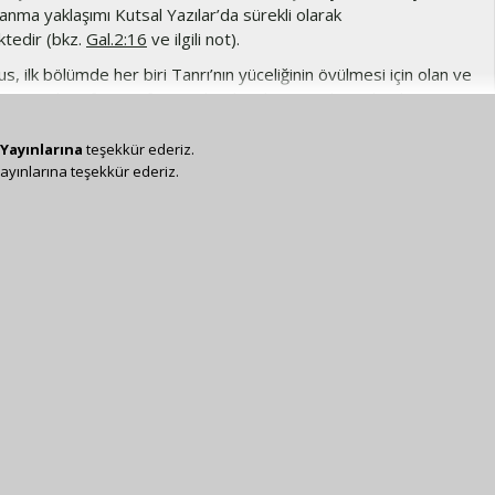
nma yaklaşımı Kutsal Yazılar’da sürekli olarak
tedir (bkz.
Gal.2:16
ve ilgili not).
s, ilk bölümde her biri Tanrı’nın yüceliğinin övülmesi için olan ve
netiminde (
Ef.1:10
,
Ef.1:22
) doruk noktasına ulaşan harika
e tasarısını aktarır. Bu bölümde ise Tanrı’nın bireylere ve
lik amaçlarını gerçekleştirdiği adımları açıklar.
Yayınlarına
teşekkür ederiz.
ayınlarına teşekkür ederiz.