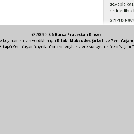
sevapla kaza
reddedilmek
2:1-10
Pavlu
Mesih’in yö
amaçlarını v
© 2003-2026
Bursa Protestan Kilisesi
kiliseye yöne
ze koymamıza izin verdikleri için
Kitabı Mukaddes Şirketi
ve
Yeni Yaşam 
Kitap'ı
Yeni Yaşam Yayınları'nın izinleriyle sizlere sunuyoruz. Yeni Yaşam Y