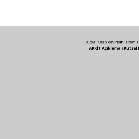
Kutsal Kitap çevirisini sitemi
AKKİT Açıklamalı Kutsal 