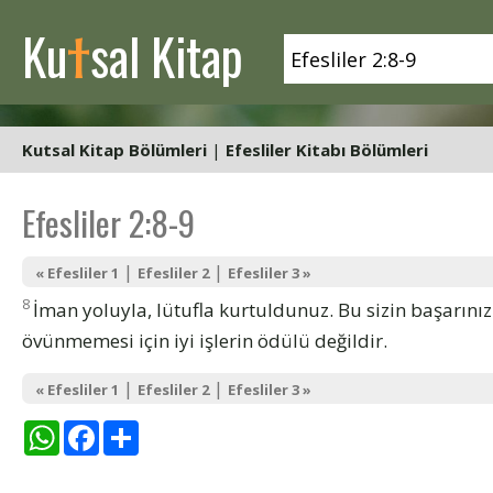
t
Ku
sal Kitap
Kutsal Kitap Bölümleri
|
Efesliler Kitabı Bölümleri
Efesliler 2:8-9
|
|
« Efesliler 1
Efesliler 2
Efesliler 3 »
8
İman yoluyla, lütufla kurtuldunuz. Bu sizin başarınız
övünmemesi için iyi işlerin ödülü değildir.
|
|
« Efesliler 1
Efesliler 2
Efesliler 3 »
WhatsApp
Facebook
Share