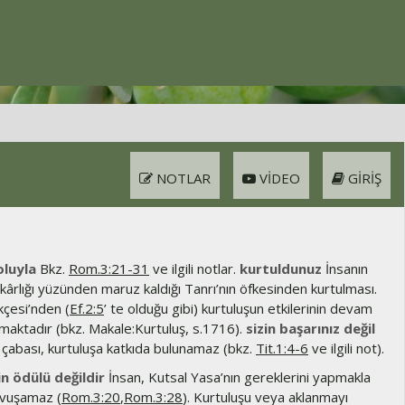
NOTLAR
VIDEO
GIRIŞ
oluyla
Bkz.
Rom.3:21-31
ve ilgili notlar.
kurtuldunuz
İnsanın
ârlığı yüzünden maruz kaldığı Tanrı’nın öfkesinden kurtulması.
ekçesi’nden (
Ef.2:5
’ te olduğu gibi) kurtuluşun etkilerinin devam
ılmaktadır (bkz. Makale:Kurtuluş, s.1716).
sizin başarınız değil
 çabası, kurtuluşa katkıda bulunamaz (bkz.
Tit.1:4-6
ve ilgili not).
rin ödülü değildir
İnsan, Kutsal Yasa’nın gereklerini yapmakla
avuşamaz (
Rom.3:20
,
Rom.3:28
). Kurtuluşu veya aklanmayı