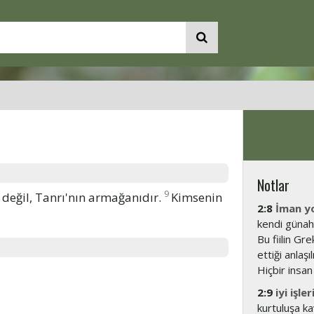
Notlar
9
 değil, Tanrı'nın armağanıdır.
Kimsenin
2:8
İman y
kendi günahk
Bu fiilin Gr
ettiği anlaş
Hiçbir insan
2:9
iyi işle
kurtuluşa k