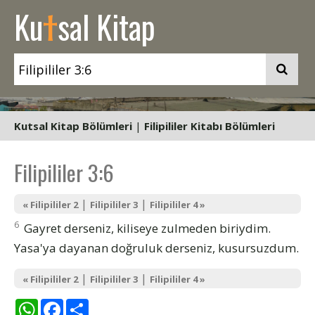
t
Ku
sal Kitap
Kutsal Kitap Bölümleri
|
Filipililer Kitabı Bölümleri
Filipililer 3:6
|
|
« Filipililer 2
Filipililer 3
Filipililer 4 »
6
Gayret derseniz, kiliseye zulmeden biriydim.
Yasa'ya dayanan doğruluk derseniz, kusursuzdum.
|
|
« Filipililer 2
Filipililer 3
Filipililer 4 »
WhatsApp
Facebook
Share