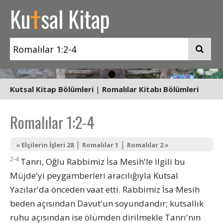
t
Ku
sal Kitap
Kutsal Kitap Bölümleri
|
Romalılar Kitabı Bölümleri
Romalılar 1:2-4
|
|
« Elçilerin İşleri 28
Romalılar 1
Romalılar 2 »
2-4
Tanrı, Oğlu Rabbimiz İsa Mesih'le ilgili bu
Müjde'yi peygamberleri aracılığıyla Kutsal
Yazılar'da önceden vaat etti. Rabbimiz İsa Mesih
beden açısından Davut'un soyundandır; kutsallık
ruhu açısından ise ölümden dirilmekle Tanrı'nın