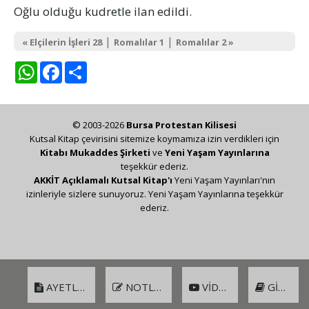
Oğlu olduğu kudretle ilan edildi.
|
|
« Elçilerin İşleri 28
Romalılar 1
Romalılar 2 »
WhatsApp
Facebook
Share
© 2003-2026
Bursa Protestan Kilisesi
Kutsal Kitap çevirisini sitemize koymamıza izin verdikleri için
Kitabı Mukaddes Şirketi
ve
Yeni Yaşam Yayınlarına
teşekkür ederiz.
AKKİT Açıklamalı Kutsal Kitap'ı
Yeni Yaşam Yayınları'nın
izinleriyle sizlere sunuyoruz. Yeni Yaşam Yayınlarına teşekkür
ederiz.
AYETLER
NOTLAR
VIDEO
GIRIŞ