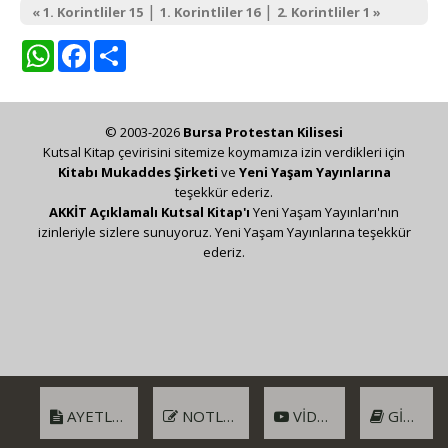
|
|
« 1. Korintliler 15
1. Korintliler 16
2. Korintliler 1 »
WhatsApp
Facebook
Share
© 2003-2026
Bursa Protestan Kilisesi
Kutsal Kitap çevirisini sitemize koymamıza izin verdikleri için
Kitabı Mukaddes Şirketi
ve
Yeni Yaşam Yayınlarına
teşekkür ederiz.
AKKİT Açıklamalı Kutsal Kitap'ı
Yeni Yaşam Yayınları'nın
izinleriyle sizlere sunuyoruz. Yeni Yaşam Yayınlarına teşekkür
ederiz.
AYETLER
NOTLAR
VIDEO
GIRIŞ