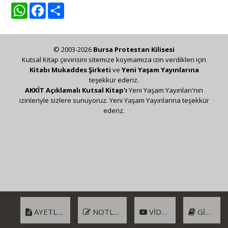
WhatsApp
Facebook
Share
© 2003-2026
Bursa Protestan Kilisesi
Kutsal Kitap çevirisini sitemize koymamıza izin verdikleri için
Kitabı Mukaddes Şirketi
ve
Yeni Yaşam Yayınlarına
teşekkür ederiz.
AKKİT Açıklamalı Kutsal Kitap'ı
Yeni Yaşam Yayınları'nın
izinleriyle sizlere sunuyoruz. Yeni Yaşam Yayınlarına teşekkür
ederiz.
AYETLER
NOTLAR
VIDEO
GIRIŞ