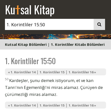
t
Ku
sal Kitap
Kutsal Kitap Bölümleri
|
1. Korintliler Kitabı Bölümleri
1. Korintliler 15:50
|
|
« 1. Korintliler 14
1. Korintliler 15
1. Korintliler 16 »
50
Kardeşler, şunu demek istiyorum, et ve kan
Tanrı'nın Egemenliği'ni miras alamaz. Çürüyen de
çürümezliği miras alamaz.
|
|
« 1. Korintliler 14
1. Korintliler 15
1. Korintliler 16 »