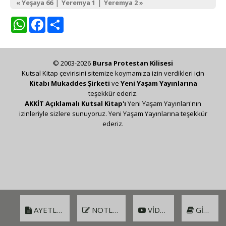
|
|
« Yeşaya 66
Yeremya 1
Yeremya 2 »
WhatsApp
Facebook
Share
© 2003-2026
Bursa Protestan Kilisesi
Kutsal Kitap çevirisini sitemize koymamıza izin verdikleri için
Kitabı Mukaddes Şirketi
ve
Yeni Yaşam Yayınlarına
teşekkür ederiz.
AKKİT Açıklamalı Kutsal Kitap'ı
Yeni Yaşam Yayınları'nın
izinleriyle sizlere sunuyoruz. Yeni Yaşam Yayınlarına teşekkür
ederiz.
AYETLER
NOTLAR
VIDEO
GIRIŞ