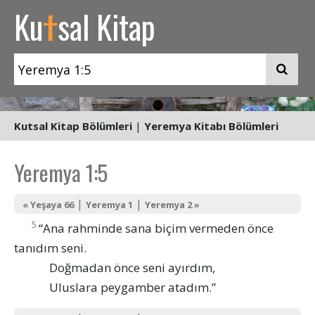
t
Ku
sal Kitap
Kutsal Kitap Bölümleri
|
Yeremya Kitabı Bölümleri
Yeremya 1:5
|
|
« Yeşaya 66
Yeremya 1
Yeremya 2 »
5
“Ana rahminde sana biçim vermeden önce
tanıdım seni.
Doğmadan önce seni ayırdım,
Uluslara peygamber atadım.”