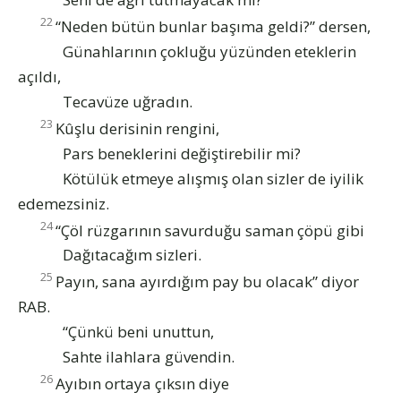
22
“Neden bütün bunlar başıma geldi?” dersen,
Günahlarının çokluğu yüzünden eteklerin
açıldı,
Tecavüze uğradın.
23
Kûşlu derisinin rengini,
Pars beneklerini değiştirebilir mi?
Kötülük etmeye alışmış olan sizler de iyilik
edemezsiniz.
24
“Çöl rüzgarının savurduğu saman çöpü gibi
Dağıtacağım sizleri.
25
Payın, sana ayırdığım pay bu olacak” diyor
RAB.
“Çünkü beni unuttun,
Sahte ilahlara güvendin.
26
Ayıbın ortaya çıksın diye