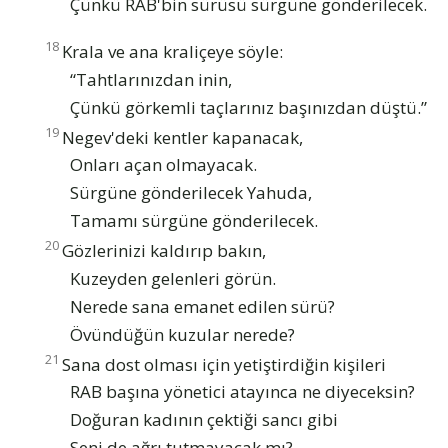
Çünkü RAB'bin sürüsü sürgüne gönderilecek.
18
Krala ve ana kraliçeye söyle:
“Tahtlarınızdan inin,
Çünkü görkemli taçlarınız başınızdan düştü.”
19
Negev'deki kentler kapanacak,
Onları açan olmayacak.
Sürgüne gönderilecek Yahuda,
Tamamı sürgüne gönderilecek.
20
Gözlerinizi kaldırıp bakın,
Kuzeyden gelenleri görün.
Nerede sana emanet edilen sürü?
Övündüğün kuzular nerede?
21
Sana dost olması için yetiştirdiğin kişileri
RAB başına yönetici atayınca ne diyeceksin?
Doğuran kadının çektiği sancı gibi
Seni de ağrı tutmayacak mı?