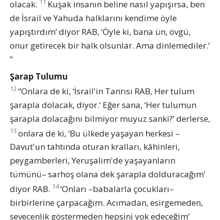
11
olacak.
Kuşak insanın beline nasıl yapışırsa, ben
de İsrail ve Yahuda halklarını kendime öyle
yapıştırdım’ diyor RAB, ‘Öyle ki, bana ün, övgü,
onur getirecek bir halk olsunlar. Ama dinlemediler.’
”
Şarap Tulumu
12
“Onlara de ki, ‘İsrail'in Tanrısı RAB, Her tulum
şarapla dolacak, diyor.’ Eğer sana, ‘Her tulumun
şarapla dolacağını bilmiyor muyuz sanki?’ derlerse,
13
onlara de ki, ‘Bu ülkede yaşayan herkesi –
Davut'un tahtında oturan kralları, kâhinleri,
peygamberleri, Yeruşalim'de yaşayanların
tümünü– sarhoş olana dek şarapla dolduracağım’
14
diyor RAB.
‘Onları –babalarla çocukları–
birbirlerine çarpacağım. Acımadan, esirgemeden,
sevecenlik göstermeden hepsini yok edeceğim’