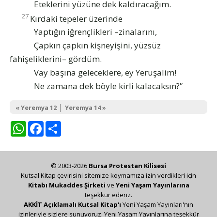
Eteklerini yüzüne dek kaldıracağım.
27
Kırdaki tepeler üzerinde
Yaptığın iğrençlikleri –zinalarını,
Çapkın çapkın kişneyişini, yüzsüz
fahişeliklerini– gördüm.
Vay başına geleceklere, ey Yeruşalim!
Ne zamana dek böyle kirli kalacaksın?”
|
« Yeremya 12
Yeremya 14 »
WhatsApp
Facebook
Share
© 2003-2026
Bursa Protestan Kilisesi
Kutsal Kitap çevirisini sitemize koymamıza izin verdikleri için
Kitabı Mukaddes Şirketi
ve
Yeni Yaşam Yayınlarına
teşekkür ederiz.
AKKİT Açıklamalı Kutsal Kitap'ı
Yeni Yaşam Yayınları'nın
izinleriyle sizlere sunuyoruz. Yeni Yaşam Yayınlarına teşekkür