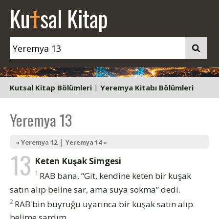
t
Ku
sal Kitap
Kutsal Kitap Bölümleri
|
Yeremya Kitabı Bölümleri
Yeremya 13
|
« Yeremya 12
Yeremya 14 »
13
Keten Kuşak Simgesi
1
RAB bana, “Git, kendine keten bir kuşak
satın alıp beline sar, ama suya sokma” dedi.
2
RAB'bin buyruğu uyarınca bir kuşak satın alıp
belime sardım.