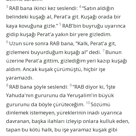
3
4
RAB bana ikinci kez seslendi:
“Satın aldığın
belindeki kuşağı al, Perat'a git. Kuşağı orada bir
5
kaya kovuğuna gizle.”
RAB'bin buyruğu uyarınca
gidip kuşağı Perat'a yakın bir yere gizledim.
6
Uzun süre sonra RAB bana, “Kalk, Perat'a git,
7
gizlemeni buyurduğum kuşağı al” dedi.
Bunun
üzerine Perat'a gittim, gizlediğim yeri kazıp kuşağı
aldım. Ancak kuşak çürümüştü, hiçbir işe
yaramazdı.
8
9
RAB bana şöyle seslendi:
“RAB diyor ki, ‘İşte
Yahuda'nın gururunu da Yeruşalim'in büyük
10
gururunu da böyle çürüteceğim.
Sözümü
dinlemek istemeyen, yüreklerinin inadı uyarınca
davranan, başka ilahları izleyip onlara kulluk eden,
tapan bu kötü halk, bu işe yaramaz kuşak gibi