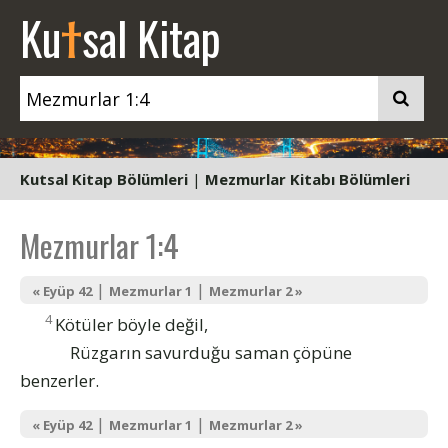
t
Ku
sal Kitap
Kutsal Kitap Bölümleri
|
Mezmurlar Kitabı Bölümleri
Mezmurlar 1:4
|
|
« Eyüp 42
Mezmurlar 1
Mezmurlar 2 »
4
Kötüler böyle değil,
Rüzgarın savurduğu saman çöpüne
benzerler.
|
|
« Eyüp 42
Mezmurlar 1
Mezmurlar 2 »