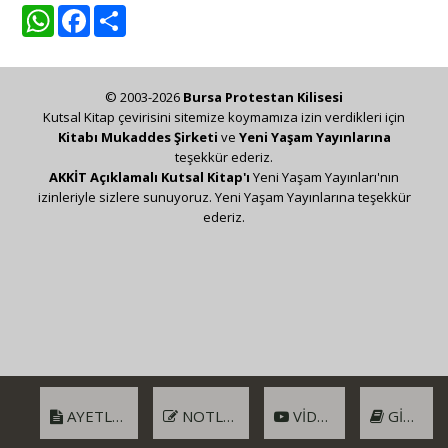
WhatsApp
Facebook
Share
© 2003-2026
Bursa Protestan Kilisesi
Kutsal Kitap çevirisini sitemize koymamıza izin verdikleri için
Kitabı Mukaddes Şirketi
ve
Yeni Yaşam Yayınlarına
teşekkür ederiz.
AKKİT Açıklamalı Kutsal Kitap'ı
Yeni Yaşam Yayınları'nın
izinleriyle sizlere sunuyoruz. Yeni Yaşam Yayınlarına teşekkür
ederiz.
AYETLER
NOTLAR
VIDEO
GIRIŞ