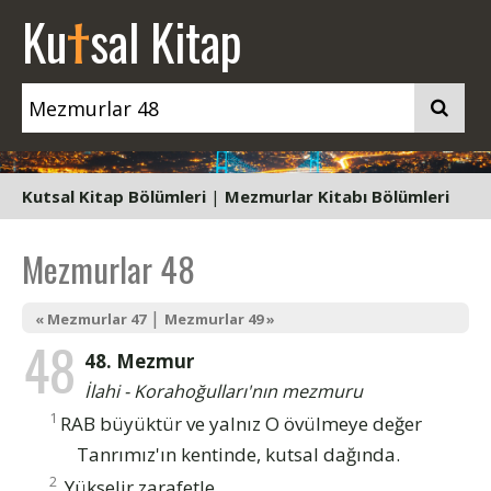
t
Ku
sal Kitap
Kutsal Kitap Bölümleri
|
Mezmurlar Kitabı Bölümleri
Mezmurlar 48
|
« Mezmurlar 47
Mezmurlar 49 »
48
48. Mezmur
İlahi - Korahoğulları'nın mezmuru
1
RAB büyüktür ve yalnız O övülmeye değer
Tanrımız'ın kentinde, kutsal dağında.
2
Yükselir zarafetle,