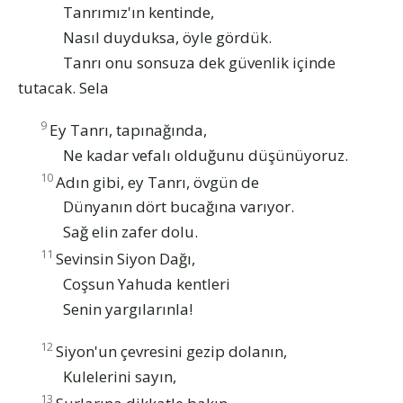
Tanrımız'ın kentinde,
Nasıl duyduksa, öyle gördük.
Tanrı onu sonsuza dek güvenlik içinde
tutacak.
Sela
9
Ey Tanrı, tapınağında,
Ne kadar vefalı olduğunu düşünüyoruz.
10
Adın gibi, ey Tanrı, övgün de
Dünyanın dört bucağına varıyor.
Sağ elin zafer dolu.
11
Sevinsin Siyon Dağı,
Coşsun Yahuda kentleri
Senin yargılarınla!
12
Siyon'un çevresini gezip dolanın,
Kulelerini sayın,
13
Surlarına dikkatle bakın,