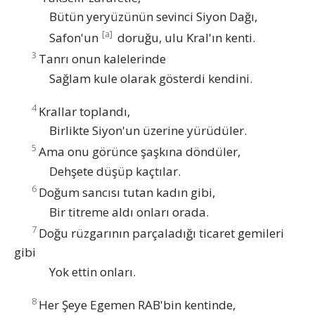
Bütün yeryüzünün sevinci Siyon Dağı,
[a]
Safon'un
doruğu, ulu Kral'ın kenti.
3
Tanrı onun kalelerinde
Sağlam kule olarak gösterdi kendini.
4
Krallar toplandı,
Birlikte Siyon'un üzerine yürüdüler.
5
Ama onu görünce şaşkına döndüler,
Dehşete düşüp kaçtılar.
6
Doğum sancısı tutan kadın gibi,
Bir titreme aldı onları orada.
7
Doğu rüzgarının parçaladığı ticaret gemileri
gibi
Yok ettin onları.
8
Her Şeye Egemen RAB'bin kentinde,