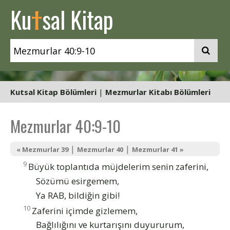
t
Ku
sal Kitap
Kutsal Kitap Bölümleri
|
Mezmurlar Kitabı Bölümleri
Mezmurlar 40:9-10
|
|
« Mezmurlar 39
Mezmurlar 40
Mezmurlar 41 »
9
Büyük toplantıda müjdelerim senin zaferini,
Sözümü esirgemem,
Ya RAB, bildiğin gibi!
10
Zaferini içimde gizlemem,
Bağlılığını ve kurtarışını duyururum,