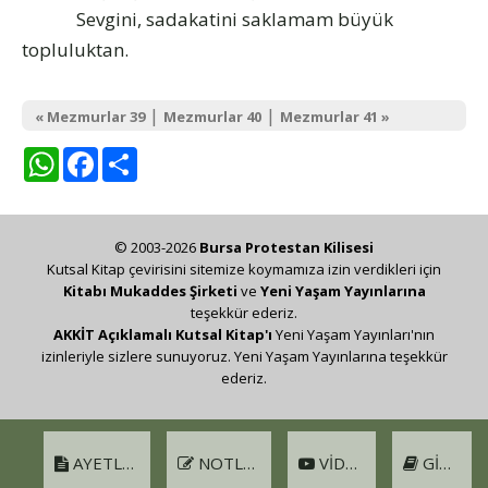
Sevgini, sadakatini saklamam büyük
topluluktan.
|
|
« Mezmurlar 39
Mezmurlar 40
Mezmurlar 41 »
WhatsApp
Facebook
Share
© 2003-2026
Bursa Protestan Kilisesi
Kutsal Kitap çevirisini sitemize koymamıza izin verdikleri için
Kitabı Mukaddes Şirketi
ve
Yeni Yaşam Yayınlarına
teşekkür ederiz.
AKKİT Açıklamalı Kutsal Kitap'ı
Yeni Yaşam Yayınları'nın
izinleriyle sizlere sunuyoruz. Yeni Yaşam Yayınlarına teşekkür
ederiz.
AYETLER
NOTLAR
VIDEO
GIRIŞ