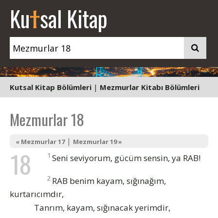
t
Ku
sal Kitap
Kutsal Kitap Bölümleri
|
Mezmurlar Kitabı Bölümleri
Mezmurlar 18
|
« Mezmurlar 17
Mezmurlar 19 »
18
1
Seni seviyorum, gücüm sensin, ya RAB!
2
RAB benim kayam, sığınağım,
kurtarıcımdır,
Tanrım, kayam, sığınacak yerimdir,