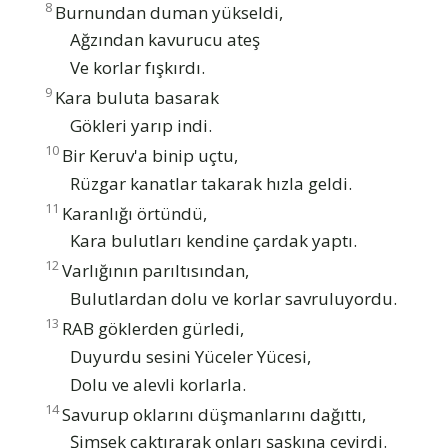
8
Burnundan duman yükseldi,
Ağzından kavurucu ateş
Ve korlar fışkırdı.
9
Kara buluta basarak
Gökleri yarıp indi.
10
Bir Keruv'a binip uçtu,
Rüzgar kanatlar takarak hızla geldi.
11
Karanlığı örtündü,
Kara bulutları kendine çardak yaptı.
12
Varlığının parıltısından,
Bulutlardan dolu ve korlar savruluyordu.
13
RAB göklerden gürledi,
Duyurdu sesini Yüceler Yücesi,
Dolu ve alevli korlarla.
14
Savurup oklarını düşmanlarını dağıttı,
Şimşek çaktırarak onları şaşkına çevirdi.