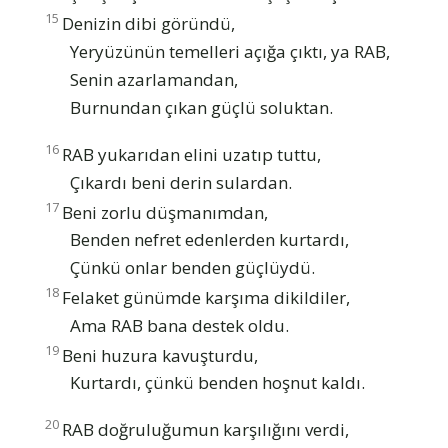
15
Denizin dibi göründü,
Yeryüzünün temelleri açığa çıktı, ya RAB,
Senin azarlamandan,
Burnundan çıkan güçlü soluktan.
16
RAB yukarıdan elini uzatıp tuttu,
Çıkardı beni derin sulardan.
17
Beni zorlu düşmanımdan,
Benden nefret edenlerden kurtardı,
Çünkü onlar benden güçlüydü.
18
Felaket günümde karşıma dikildiler,
Ama RAB bana destek oldu.
19
Beni huzura kavuşturdu,
Kurtardı, çünkü benden hoşnut kaldı.
20
RAB doğruluğumun karşılığını verdi,