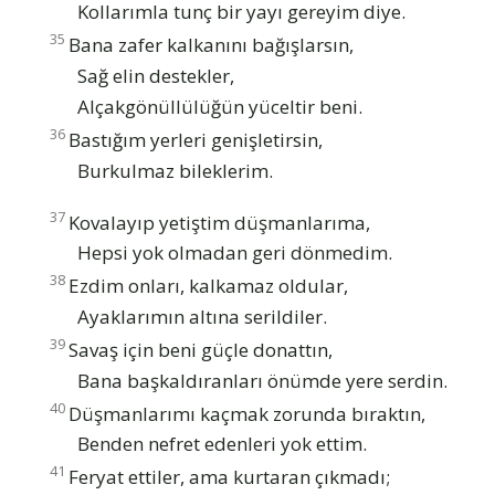
Kollarımla tunç bir yayı gereyim diye.
35
Bana zafer kalkanını bağışlarsın,
Sağ elin destekler,
Alçakgönüllülüğün yüceltir beni.
36
Bastığım yerleri genişletirsin,
Burkulmaz bileklerim.
37
Kovalayıp yetiştim düşmanlarıma,
Hepsi yok olmadan geri dönmedim.
38
Ezdim onları, kalkamaz oldular,
Ayaklarımın altına serildiler.
39
Savaş için beni güçle donattın,
Bana başkaldıranları önümde yere serdin.
40
Düşmanlarımı kaçmak zorunda bıraktın,
Benden nefret edenleri yok ettim.
41
Feryat ettiler, ama kurtaran çıkmadı;