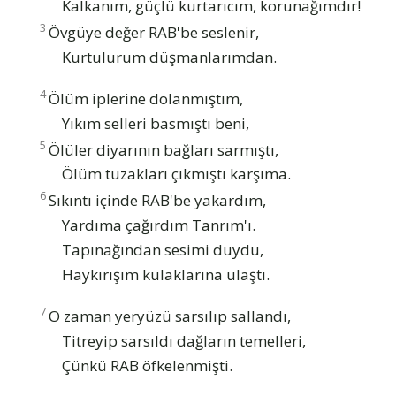
Kalkanım, güçlü kurtarıcım, korunağımdır!
3
Övgüye değer RAB'be seslenir,
Kurtulurum düşmanlarımdan.
4
Ölüm iplerine dolanmıştım,
Yıkım selleri basmıştı beni,
5
Ölüler diyarının bağları sarmıştı,
Ölüm tuzakları çıkmıştı karşıma.
6
Sıkıntı içinde RAB'be yakardım,
Yardıma çağırdım Tanrım'ı.
Tapınağından sesimi duydu,
Haykırışım kulaklarına ulaştı.
7
O zaman yeryüzü sarsılıp sallandı,
Titreyip sarsıldı dağların temelleri,
Çünkü RAB öfkelenmişti.