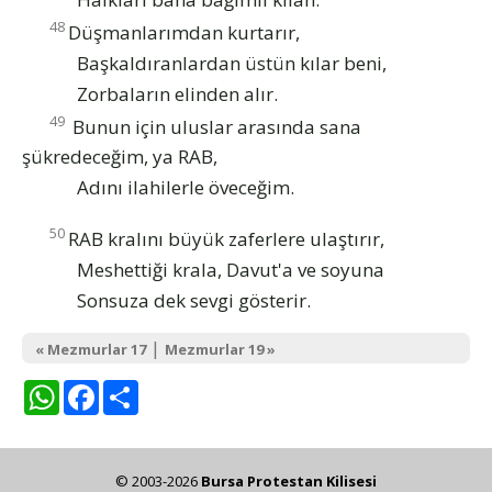
48
Düşmanlarımdan kurtarır,
Başkaldıranlardan üstün kılar beni,
Zorbaların elinden alır.
49
Bunun için uluslar arasında sana
şükredeceğim, ya RAB,
Adını ilahilerle öveceğim.
50
RAB kralını büyük zaferlere ulaştırır,
Meshettiği krala, Davut'a ve soyuna
Sonsuza dek sevgi gösterir.
|
« Mezmurlar 17
Mezmurlar 19 »
WhatsApp
Facebook
Share
© 2003-2026
Bursa Protestan Kilisesi