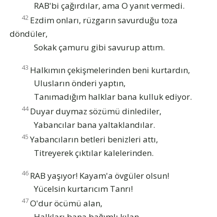
RAB'bi çağırdılar, ama O yanıt vermedi.
42
Ezdim onları, rüzgarın savurduğu toza
döndüler,
Sokak çamuru gibi savurup attım.
43
Halkımın çekişmelerinden beni kurtardın,
Ulusların önderi yaptın,
Tanımadığım halklar bana kulluk ediyor.
44
Duyar duymaz sözümü dinlediler,
Yabancılar bana yaltaklandılar.
45
Yabancıların betleri benizleri attı,
Titreyerek çıktılar kalelerinden.
46
RAB yaşıyor! Kayam'a övgüler olsun!
Yücelsin kurtarıcım Tanrı!
47
O'dur öcümü alan,
Halkları bana bağımlı kılan.