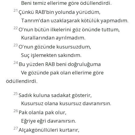
Beni temiz ellerime göre ödüllendirdi.
21
Çünkü RAB'bin yolunda yürüdüm,
Tanrım'dan uzaklaşarak kötülük yapmadım.
22
O'nun bütün ilkelerini göz önünde tuttum,
Kurallarından ayrılmadım.
23
O'nun gözünde kusursuzdum,
Suç işlemekten sakındım.
24
Bu yüzden RAB beni doğruluğuma
Ve gözünde pak olan ellerime göre
ödüllendirdi.
25
Sadık kuluna sadakat gösterir,
Kusursuz olana kusursuz davranırsın.
26
Pak olanla pak olur,
Eğriye eğri davranırsın.
27
Alçakgönüllüleri kurtarır,