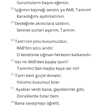
Gururluların başını eğersin.
28
Işığımın kaynağı sensin, ya RAB, Tanrım!
Karanlığımı aydınlatırsın.
29
Desteğinle akıncılara saldırır,
Seninle surları aşarım, Tanrım.
30
Tanrı'nın yolu kusursuzdur,
RAB'bin sözü arıdır.
O kendisine sığınan herkesin kalkanıdır.
31
Var mı RAB'den başka tanrı?
Tanrımız'dan başka kaya var mı?
32
Tanrı beni güçle donatır,
Yolumu kusursuz kılar.
33
Ayaklar verdi bana, geyiklerinki gibi,
Doruklarda tutar beni.
34
Bana savaşmayı öğretti,