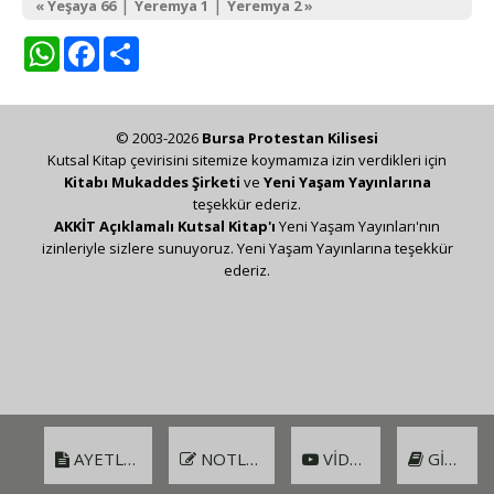
|
|
« Yeşaya 66
Yeremya 1
Yeremya 2 »
WhatsApp
Facebook
Share
© 2003-2026
Bursa Protestan Kilisesi
Kutsal Kitap çevirisini sitemize koymamıza izin verdikleri için
Kitabı Mukaddes Şirketi
ve
Yeni Yaşam Yayınlarına
teşekkür ederiz.
AKKİT Açıklamalı Kutsal Kitap'ı
Yeni Yaşam Yayınları'nın
izinleriyle sizlere sunuyoruz. Yeni Yaşam Yayınlarına teşekkür
ederiz.
AYETLER
NOTLAR
VIDEO
GIRIŞ