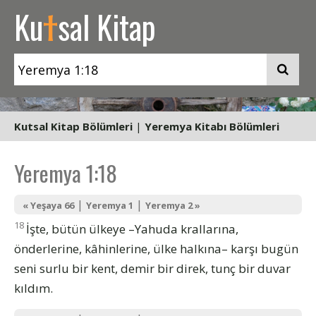
t
Ku
sal Kitap
Kutsal Kitap Bölümleri
|
Yeremya Kitabı Bölümleri
Yeremya 1:18
|
|
« Yeşaya 66
Yeremya 1
Yeremya 2 »
18
İşte, bütün ülkeye –Yahuda krallarına,
önderlerine, kâhinlerine, ülke halkına– karşı bugün
seni surlu bir kent, demir bir direk, tunç bir duvar
kıldım.