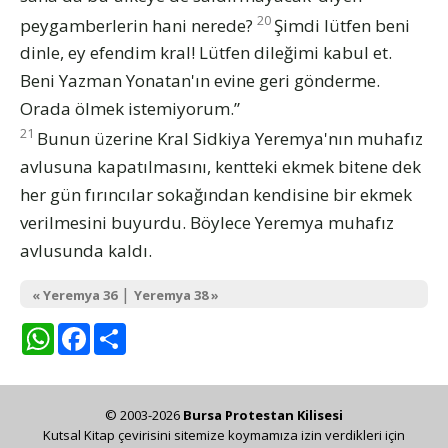
20
peygamberlerin hani nerede?
Şimdi lütfen beni
dinle, ey efendim kral! Lütfen dileğimi kabul et.
Beni Yazman Yonatan'ın evine geri gönderme.
Orada ölmek istemiyorum.”
21
Bunun üzerine Kral Sidkiya Yeremya'nın muhafız
avlusuna kapatılmasını, kentteki ekmek bitene dek
her gün fırıncılar sokağından kendisine bir ekmek
verilmesini buyurdu. Böylece Yeremya muhafız
avlusunda kaldı.
|
« Yeremya 36
Yeremya 38 »
WhatsApp
Facebook
Share
© 2003-2026
Bursa Protestan Kilisesi
Kutsal Kitap çevirisini sitemize koymamıza izin verdikleri için