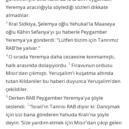
Yeremya aracılığıyla söylediği sözleri dikkate
almadılar.
3
Kral Sidkiya, Şelemya oğlu Yehukal'la Maaseya
oğlu Kâhin Sefanya'yı şu haberle Peygamber
Yeremya'ya gönderdi: “Lütfen bizim için Tanrımız
RAB'be yalvar.”
4
O sırada Yeremya daha cezaevine konmamıştı,
5
halk arasında dolaşıyordu.
Firavunun ordusu
Mısır'dan çıkmıştı. Yeruşalim'i kuşatma altında
tutan Kildaniler bu haberi duyunca Yeruşalim'den
çekildiler.
6
Derken RAB Peygamber Yeremya'ya şöyle
7
seslendi:
“İsrail'in Tanrısı RAB diyor ki: Danışmak
için sizi bana gönderen Yahuda Kralı'na şöyle
deyin: ‘Size yardım etmek için Mısır'dan çıkıp gelen