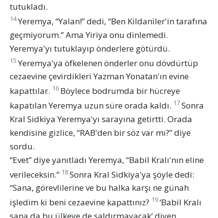
tutukladı.
14
Yeremya, “Yalan!” dedi, “Ben Kildaniler'in tarafına
geçmiyorum.” Ama Yiriya onu dinlemedi.
Yeremya'yı tutuklayıp önderlere götürdü.
15
Yeremya'ya öfkelenen önderler onu dövdürtüp
cezaevine çevirdikleri Yazman Yonatan'ın evine
16
kapattılar.
Böylece bodrumda bir hücreye
17
kapatılan Yeremya uzun süre orada kaldı.
Sonra
Kral Sidkiya Yeremya'yı sarayına getirtti. Orada
kendisine gizlice, “RAB'den bir söz var mı?” diye
sordu.
“Evet” diye yanıtladı Yeremya, “Babil Kralı'nın eline
18
verileceksin.”
Sonra Kral Sidkiya'ya şöyle dedi:
“Sana, görevlilerine ve bu halka karşı ne günah
19
işledim ki beni cezaevine kapattınız?
‘Babil Kralı
sana da bu ülkeye de saldırmayacak’ diyen