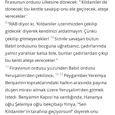
8
firavunun ordusu ülkesine dönecek.
Kildaniler de
dönecek; bu kentle savaşıp onu ele geçirecek, ateşe
verecekler.’
9
“RAB diyor ki, ‘Kildaniler üzerimizden çekilip
gidecek’ diyerek kendinizi aldatmayın. Çünkü
10
çekilip gitmeyecekler!
Sizinle savaşan bütün
Babil ordusunu bozguna uğratsanız, çadırlarında
yalnız yaralılar kalsa bile, bunlar çadırlardan çıkıp
bu kenti ateşe verecekler.”
11
Firavunun ordusu yüzünden Babil ordusu
12-13
Yeruşalim'den çekilince,
Peygamber Yeremya
Benyamin topraklarındaki halkın arasında payına
düşen mirası almak üzere Yeruşalim'den gitmek
istedi. Benyamin Kapısı'na vardığında, Hananya
oğlu Şelemya oğlu bekçibaşı Yiriya, “Sen
Kildaniler'in tarafına geçiyorsun!” diyerek onu