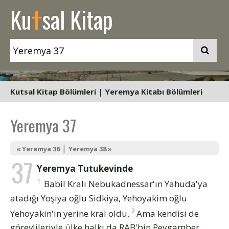
t
Ku
sal Kitap
Kutsal Kitap Bölümleri
|
Yeremya Kitabı Bölümleri
Yeremya 37
|
« Yeremya 36
Yeremya 38 »
37
Yeremya Tutukevinde
1
Babil Kralı Nebukadnessar'ın Yahuda'ya
atadığı Yoşiya oğlu Sidkiya, Yehoyakim oğlu
2
Yehoyakin'in yerine kral oldu.
Ama kendisi de
görevlileriyle ülke halkı da RAB'bin Peygamber