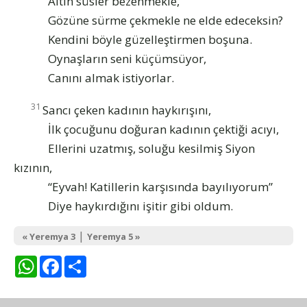
Altın süsler bezenmekle,
Gözüne sürme çekmekle ne elde edeceksin?
Kendini böyle güzelleştirmen boşuna.
Oynaşların seni küçümsüyor,
Canını almak istiyorlar.
31
Sancı çeken kadının haykırışını,
İlk çocuğunu doğuran kadının çektiği acıyı,
Ellerini uzatmış, soluğu kesilmiş Siyon
kızının,
“Eyvah! Katillerin karşısında bayılıyorum”
Diye haykırdığını işitir gibi oldum.
|
« Yeremya 3
Yeremya 5 »
WhatsApp
Facebook
Share