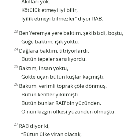
Akılları yok.
Kötülük etmeyi iyi bilir,
İyilik etmeyi bilmezler” diyor RAB.
23
Ben Yeremya yere baktım, şekilsizdi, boştu,
Göğe baktım, ışık yoktu.
24
Dağlara baktım, titriyorlardı,
Bütün tepeler sarsılıyordu.
25
Baktım, insan yoktu,
Gökte uçan bütün kuşlar kaçmıştı.
26
Baktım, verimli toprak çöle dönmüş,
Bütün kentler yıkılmıştı.
Bütün bunlar RAB'bin yüzünden,
O'nun kızgın öfkesi yüzünden olmuştu.
27
RAB diyor ki,
“Bütün ülke viran olacak,