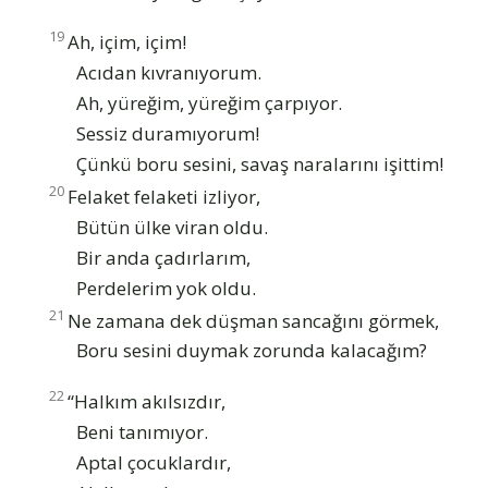
19
Ah, içim, içim!
Acıdan kıvranıyorum.
Ah, yüreğim, yüreğim çarpıyor.
Sessiz duramıyorum!
Çünkü boru sesini, savaş naralarını işittim!
20
Felaket felaketi izliyor,
Bütün ülke viran oldu.
Bir anda çadırlarım,
Perdelerim yok oldu.
21
Ne zamana dek düşman sancağını görmek,
Boru sesini duymak zorunda kalacağım?
22
“Halkım akılsızdır,
Beni tanımıyor.
Aptal çocuklardır,