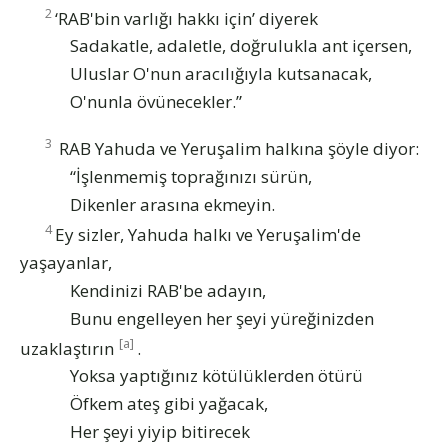
2
‘RAB'bin varlığı hakkı için’ diyerek
Sadakatle, adaletle, doğrulukla ant içersen,
Uluslar O'nun aracılığıyla kutsanacak,
O'nunla övünecekler.”
3
RAB Yahuda ve Yeruşalim halkına şöyle diyor:
“İşlenmemiş toprağınızı sürün,
Dikenler arasına ekmeyin.
4
Ey sizler, Yahuda halkı ve Yeruşalim'de
yaşayanlar,
Kendinizi RAB'be adayın,
Bunu engelleyen her şeyi yüreğinizden
[a]
uzaklaştırın
.
Yoksa yaptığınız kötülüklerden ötürü
Öfkem ateş gibi yağacak,
Her şeyi yiyip bitirecek