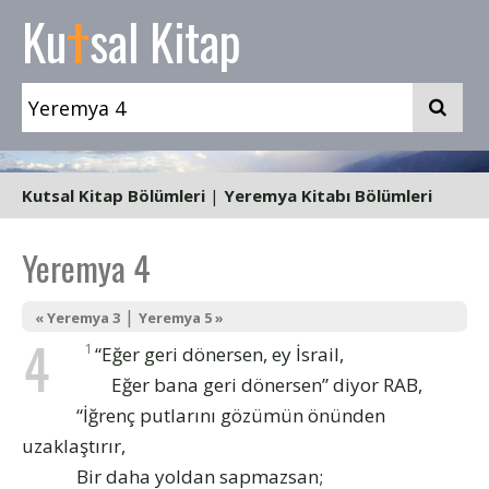
t
Ku
sal Kitap
Kutsal Kitap Bölümleri
|
Yeremya Kitabı Bölümleri
Yeremya 4
|
« Yeremya 3
Yeremya 5 »
4
1
“Eğer geri dönersen, ey İsrail,
Eğer bana geri dönersen” diyor RAB,
“İğrenç putlarını gözümün önünden
uzaklaştırır,
Bir daha yoldan sapmazsan;