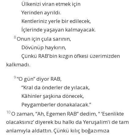
Ülkenizi viran etmek için
Yerinden ayrıldı.
Kentleriniz yerle bir edilecek,
İçlerinde yaşayan kalmayacak.
8
Onun için çula sarının,
Dövünüp haykırın,
Çünkü RAB'bin kızgın öfkesi üzerimizden
kalkmadı.
9
“O gün” diyor RAB,
“Kral da önderler de yılacak,
Kâhinler şaşkına dönecek,
Peygamberler donakalacak.”
10
O zaman, “Ah, Egemen RAB” dedim, “ ‘Esenlikte
olacaksınız’ diyerek bu halkı da Yeruşalim'i de tam
anlamıyla aldattın. Çünkü kılıç boğazımıza