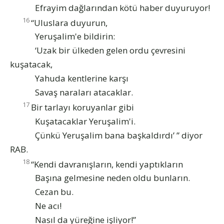
Efrayim dağlarından kötü haber duyuruyor!
16
“Uluslara duyurun,
Yeruşalim'e bildirin:
‘Uzak bir ülkeden gelen ordu çevresini
kuşatacak,
Yahuda kentlerine karşı
Savaş naraları atacaklar.
17
Bir tarlayı koruyanlar gibi
Kuşatacaklar Yeruşalim'i.
Çünkü Yeruşalim bana başkaldırdı’ ” diyor
RAB.
18
“Kendi davranışların, kendi yaptıkların
Başına gelmesine neden oldu bunların.
Cezan bu.
Ne acı!
Nasıl da yüreğine işliyor!”