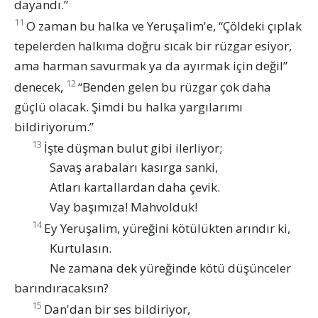
dayandı.”
11
O zaman bu halka ve Yeruşalim'e, “Çöldeki çıplak
tepelerden halkıma doğru sıcak bir rüzgar esiyor,
ama harman savurmak ya da ayırmak için değil”
12
denecek,
“Benden gelen bu rüzgar çok daha
güçlü olacak. Şimdi bu halka yargılarımı
bildiriyorum.”
13
İşte düşman bulut gibi ilerliyor;
Savaş arabaları kasırga sanki,
Atları kartallardan daha çevik.
Vay başımıza! Mahvolduk!
14
Ey Yeruşalim, yüreğini kötülükten arındır ki,
Kurtulasın.
Ne zamana dek yüreğinde kötü düşünceler
barındıracaksın?
15
Dan'dan bir ses bildiriyor,