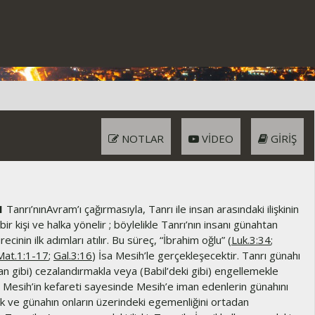
NOTLAR
VIDEO
GIRIŞ
1
Tanrı’nınAvram’ı çağırmasıyla, Tanrı ile insan arasındaki ilişkinin
 bir kişi ve halka yönelir ; böylelikle Tanrı’nın insanı günahtan
cinin ilk adımları atılır. Bu süreç, “İbrahim oğlu” (
Luk.3:34
;
Mat.1:1-17
;
Gal.3:16
) İsa Mesih’le gerçekleşecektir. Tanrı günahı
n gibi) cezalandırmakla veya (Babil’deki gibi) engellemekle
 Mesih’in kefareti sayesinde Mesih’e iman edenlerin günahını
ak ve günahın onların üzerindeki egemenliğini ortadan