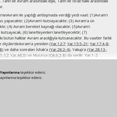
. Tanrı ile Avram arasındaki ilişki, Tanrı ile İsrail halkı arasındaki
ır.
’nınAvram ile yaptığı antlaşmada verdiği yedi vaat: (1)Avram’ı
us yapacaktır; (2)Avram’ı kutsayacaktır; (3) Avram’a ün
tır; (4) Avram bereket kaynağı olacaktır; (5)Avram’ı
 kutsayacak, (6) lanetleyenleri lanetleyecektir; (7)
 bütün halklar Avram aracılığıyla kutsanacaktır. Bu vaatler farklı
ve ölçülerdeAvram’a yeniden (
Yar.12:7
;
Yar.15:5-21
;
Yar.17:4-8
;
18
) ve daha sonraları İshak’a (
Yar.26:2-4
), Yakup’a (
Yar.28:13-
11-12
;
Yar.46:3
) ve Musa’ya (
Çık.6:2-8
) da verilir. Yar.1-2.
Tanrı’nınAdem’e yönelik soy, toprak ve kutsama vaatleri,
m soyu yerine İbrahim’in soyuna yönelik ve tüm yeryüzü yerine
 topraklara yönelik olacaktır. Tanrı’nın yaratılışın başlangıcında
Yayınlarına
teşekkür ederiz.
ayınlarına teşekkür ederiz.
maçladıkları, İbrahim’in soyu aracılığıyla gerçekleşecektir.
oyu Kutsal Kitap’ta, hem Yahudi ırkı, yani imanlı olsun olmasın
ziksel soyundan olanlar, hem de Yahudi ırkından olmayan
ani Avram’ın ruhsal soyu olarak tanımlanır (krş.
Elç.3:12
,
Elç.3:25
;
9
;
Rom.4:13-17
;
Gal.3:8
).