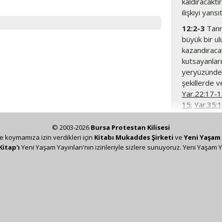
kaldıracaktır
ilişkiyi yansıt
12:2-3
Tanrı
büyük bir ul
kazandıracak
kutsayanları
yeryüzündeki
şekillerde 
Yar.22:17-
15
;
Yar.35:
bölümlerde 
günahlı Ade
© 2003-2026
Bursa Protestan Kilisesi
vaat edilmiş
ze koymamıza izin verdikleri için
Kitabı Mukaddes Şirketi
ve
Yeni Yaşam 
Kitap'ı
Yeni Yaşam Yayınları'nın izinleriyle sizlere sunuyoruz. Yeni Yaşam Y
insan için a
İbrahim’in s
Avram’ın fi
imanlılar, y
Rom.2:28-2