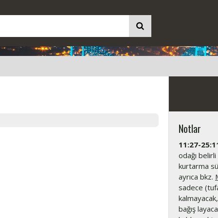
Notlar
11:27-25:1
odağı belirli
kurtarma süre
ayrıca bkz.
sadece (tufa
kalmayacak,
bağış layac