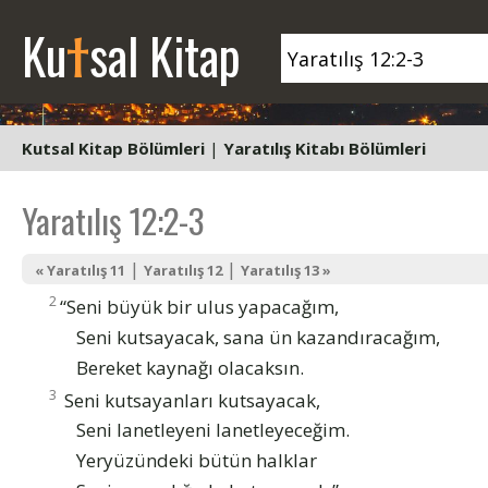
t
Ku
sal Kitap
Kutsal Kitap Bölümleri
|
Yaratılış Kitabı Bölümleri
Yaratılış 12:2-3
|
|
« Yaratılış 11
Yaratılış 12
Yaratılış 13 »
2
“Seni büyük bir ulus yapacağım,
Seni kutsayacak, sana ün kazandıracağım,
Bereket kaynağı olacaksın.
3
Seni kutsayanları kutsayacak,
Seni lanetleyeni lanetleyeceğim.
Yeryüzündeki bütün halklar