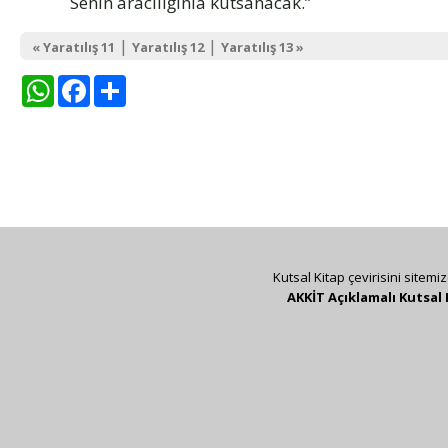
Senin aracılığınla kutsanacak.”
|
|
« Yaratılış 11
Yaratılış 12
Yaratılış 13 »
WhatsApp
Facebook
Share
Kutsal Kitap çevirisini sitemi
AKKİT Açıklamalı Kutsal 