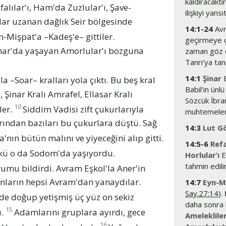
kaldıracaktır
alılar'ı, Ham'da Zuzlular'ı, Şave-
ilişkiyi yansıt
adar uzanan dağlık Seir bölgesinde
14:1-24
Avr
Mişpat'a –Kadeş'e– gittiler.
geçirmeye ç
mar'da yaşayan Amorlular'ı bozguna
zaman göz ö
Tanrı’ya tanı
14:1
Şinar
B
Soar– kralları yola çıktı. Bu beş kral
Babil’in ünl
Şinar Kralı Amrafel, Ellasar Kralı
Sözcük İbra
10
ler.
Siddim Vadisi zift çukurlarıyla
muhtemelen g
ından bazıları bu çukurlara düştü. Sağ
14:3
Lut G
nın bütün malını ve yiyeceğini alıp gitti.
14:5-6
Refa
nkü o da Sodom'da yaşıyordu.
Horlular’ı
E
tahmin edilir
umu bildirdi. Avram Eşkol'la Aner'in
nların hepsi Avram'dan yanaydılar.
14:7
Eyn-M
Say.27:14
).
nde doğup yetişmiş üç yüz on sekiz
daha sonra 
15
ı.
Adamlarını gruplara ayırdı, gece
Amelekliler
16