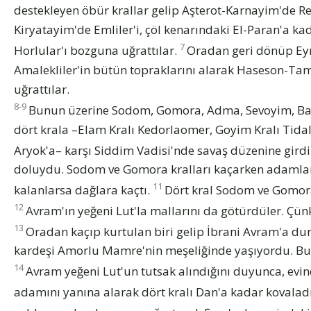
destekleyen öbür krallar gelip Aşterot-Karnayim'de Ref
Kiryatayim'de Emliler'i, çöl kenarındaki El-Paran'a k
7
Horlular'ı bozguna uğrattılar.
Oradan geri dönüp Eyn-
Amalekliler'in bütün topraklarını alarak Haseson-Ta
uğrattılar.
8-9
Bunun üzerine Sodom, Gomora, Adma, Sevoyim, Bala –
dört krala –Elam Kralı Kedorlaomer, Goyim Kralı Tidal, 
Aryok'a– karşı Siddim Vadisi'nde savaş düzenine girdi
doluydu. Sodom ve Gomora kralları kaçarken adamlar
11
kalanlarsa dağlara kaçtı.
Dört kral Sodom ve Gomora'
12
Avram'ın yeğeni Lut'la mallarını da götürdüler. Çü
13
Oradan kaçıp kurtulan biri gelip İbrani Avram'a dur
kardeşi Amorlu Mamre'nin meşeliğinde yaşıyordu. Bu
14
Avram yeğeni Lut'un tutsak alındığını duyunca, evi
adamını yanına alarak dört kralı Dan'a kadar kovalad