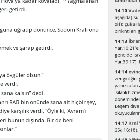
i Hova'ya kadar kovaladı.
Yağmalanan
Amorlular’ı
eri getirdi.
14:10
Vadi
aşağıda) su 
zift çukurl
zguna uğratıp dönünce, Sodom Kralı onu
birikintileri 
14:13
İbran
kmek ve şarap getirdi.
Yar.10:21
’e
genelde İsra
Yar.39:17
).
14:14
evin
ya övgüler olsun.”
zenginliğini
e verdi.
yalnızca bu 
‘silahlı hizm
sana kalsın” dedi.
döneminden 
nrı RAB'bin önünde sana ait hiçbir şey,
Leşem diye b
iye karşılık verdi, “Öyle ki, ‘Avram'ı
okuyucuların
eri bunun dışında. Bir de beni
14:17
Kral 
ınlar.”
2Sa.18:18
).
14:18
kâhi