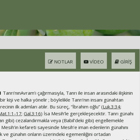
NOTLAR
VIDEO
GIRIŞ
1
Tanrı’nınAvram’ı çağırmasıyla, Tanrı ile insan arasındaki ilişkinin
 bir kişi ve halka yönelir ; böylelikle Tanrı’nın insanı günahtan
cinin ilk adımları atılır. Bu süreç, “İbrahim oğlu” (
Luk.3:34
;
Mat.1:1-17
;
Gal.3:16
) İsa Mesih’le gerçekleşecektir. Tanrı günahı
n gibi) cezalandırmakla veya (Babil’deki gibi) engellemekle
 Mesih’in kefareti sayesinde Mesih’e iman edenlerin günahını
ak ve günahın onların üzerindeki egemenliğini ortadan