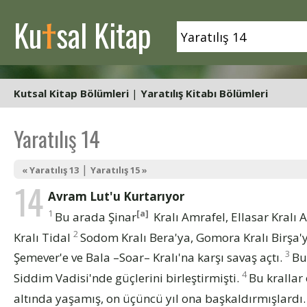
t
Ku
sal Kitap
Kutsal Kitap Bölümleri
|
Yaratılış Kitabı Bölümleri
Yaratılış 14
|
« Yaratılış 13
Yaratılış 15 »
14
Avram Lut'u Kurtarıyor
1
[a]
Bu arada Şinar
Kralı Amrafel, Ellasar Kralı
2
Kralı Tidal
Sodom Kralı Bera'ya, Gomora Kralı Birşa'y
3
Şemever'e ve Bala –Soar– Kralı'na karşı savaş açtı.
Bu
4
Siddim Vadisi'nde güçlerini birleştirmişti.
Bu krallar
altında yaşamış, on üçüncü yıl ona başkaldırmışlardı