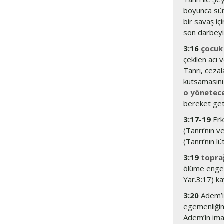
boyunca süre
bir savaş iç
son darbeyi 
3:16
çocuk
çekilen acı v
Tanrı, ceza
kutsamasını
o yönetec
bereket geti
3:17-19
Erk
(Tanrı’nın v
(Tanrı’nın l
3:19
topra
ölüme engel
Yar.3:17
) k
3:20
Adem’in
egemenliğini
Adem’in ima