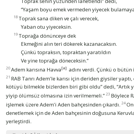
Toprak senin yüzünden lanetlendi” dedi,
“Yaşam boyu emek vermeden yiyecek bulamaya
18
Toprak sana diken ve çalı verecek,
Yaban otu yiyeceksin.
19
Toprağa dönünceye dek
Ekmeğini alın teri dökerek kazanacaksın.
Çünkü topraksın, topraktan yaratıldın
Ve yine toprağa döneceksin.”
20
[a]
Adem karısına Havva
adını verdi. Çünkü o bütün 
21
RAB Tanrı Adem'le karısı için deriden giysiler yaptı, 
kötüyü bilmekle bizlerden biri gibi oldu” dedi, “Artı
23
yiyip ölümsüz olmasına izin verilmemeli.”
Böylece R
24
işlemek üzere Adem'i Aden bahçesinden çıkardı.
On
denetlemek için de Aden bahçesinin doğusuna Keruvlar 
yerleştirdi.