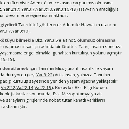
kten türemiştir.Adem, ölüm cezasına çarptırılmış olmasına
z.
Yar.2:17
;
Yar.3:7
,
Yar.3:10
,
Yar.3:16-19
) Havva’nın aracılığıyla
nun devam edeceğine inanmaktadır.
 giydirdi
Tanrı lütuf göstererek Adem ile Havva’nın utancını
ar.3:7
,
Yar.3:10
).
 kötüyü bilmekle
Bkz.
Yar.3:5
’e ait not.
ölümsüz olmasına
nu yapması insan için aslında bir lütuftur. Tanrı, insanın sonsuza
 yaşamasına engel olmakla, günahtan kurtuluşun yolunu açmıştır
:18-19
).
u denetlemek için
Tanrı’nın kılıcı, günahlı insanlık ile yaşam
nda duruyordu (krş.
Yar.3:22
).Artık insan, yalnızca Tanrı’nın
ğladığı kurtuluş sayesinde yeniden yaşam ağacına yaklaşabilir
;
Va.22:2
,
Va.22:14
,
Va.22:19
).
Keruvlar
Bkz. Bilgi Kutusu:
rkeolojik kazılar sonucunda, Eski Mezopotamya’ya ait
 ve sarayların girişlerinde nöbet tutan kanatlı varlıkların
 rastlanmıştır.