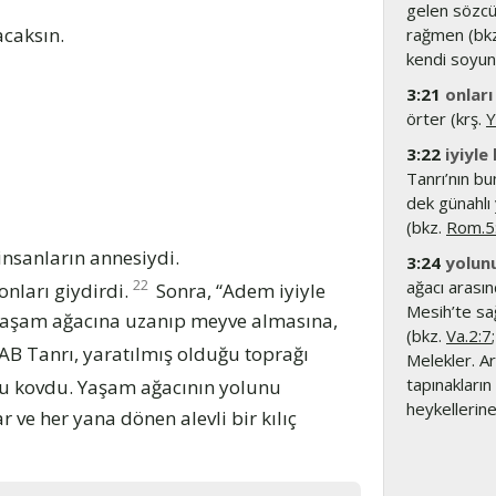
gelen sözcü
caksın.
rağmen (bk
kendi soyu
3:21
onları
örter (krş.
Y
3:22
iyiyle
Tanrı’nın bu
dek günahlı
(bkz.
Rom.5
insanların annesiydi.
3:24
yolun
22
ağacı arası
onları giydirdi.
Sonra, “Adem iyiyle
Mesih’te sa
k yaşam ağacına uzanıp meyve almasına,
(bkz.
Va.2:7
AB Tanrı, yaratılmış olduğu toprağı
Melekler. A
tapınakların
u kovdu. Yaşam ağacının yolunu
heykellerine
ve her yana dönen alevli bir kılıç