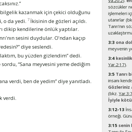
Va.20:2
).
en
caksınız.”
sözcükler n
bilgelik kazanmak için çekici olduğunu
işlemeleri iç
7
utanırlar (b
, o da yedi.
İkisinin de gözleri açıldı.
Tanrı’nın s
ı dikip kendilerine önlük yaptılar.
uzaklaştırm
rı'nın sesini duydular. O'ndan kaçıp
3:3
ona do
edesin?” diye seslendi.
meyvenin ye
aktım, bu yüzden gizlendim” dedi.
3:4
kesinli
ye sordu, “Sana meyvesini yeme dediğim
Yar.2:17
).
3:5
Tanrı bi
insanı kendi
a verdi, ben de yedim” diye yanıtladı.
Gözleriniz 
(bkz.
Yar.3:
k verdi.
İyiyle kötü
3:12-13
İns
örneği. Güna
3:15
senin 
Tanrı ile Şe