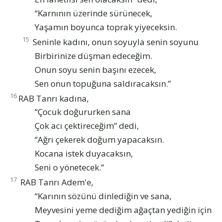
“Karnının üzerinde sürünecek,
Yaşamın boyunca toprak yiyeceksin.
15
Seninle kadını, onun soyuyla senin soyunu
Birbirinize düşman edeceğim.
Onun soyu senin başını ezecek,
Sen onun topuğuna saldıracaksın.”
16
RAB Tanrı kadına,
“Çocuk doğururken sana
Çok acı çektireceğim” dedi,
“Ağrı çekerek doğum yapacaksın.
Kocana istek duyacaksın,
Seni o yönetecek.”
17
RAB Tanrı Adem'e,
“Karının sözünü dinlediğin ve sana,
Meyvesini yeme dediğim ağaçtan yediğin için