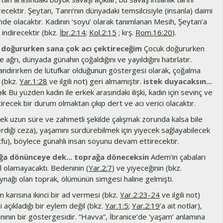
cektir. Şeytan, Tanrı’nın dünyadaki temsilcisiyle (insanla) daimi
inde olacaktır. Kadının ‘soyu’ olarak tanımlanan Mesih, Şeytan’a
indirecektir (bkz.
İbr.2:14
;
Kol.2:15
; krş.
Rom.16:20
).
 doğururken sana çok acı çektireceğim
Çocuk doğururken
e ağrı, dünyada günahın çoğaldığını ve yayıldığını hatırlatır.
landırırken de lütufkar olduğunun göstergesi olarak, çoğalma
 (bkz.
Yar.1:28
ve ilgili not) geri almamıştır.
istek duyacaksın...
ek
Bu yüzden kadın ile erkek arasındaki ilişki, kadın için sevinç ve
recek bir durum olmaktan çıkıp dert ve acı verici olacaktır.
ek uzun süre ve zahmetli şekilde çalışmak zorunda kalsa bile
erdiği ceza), yaşamını sürdürebilmek için yiyecek sağlayabilecek
ütfu), böylece günahlı insan soyunu devam ettirecektir.
ğa dönünceye dek... toprağa döneceksin
Adem’in çabaları
 olamayacaktı. Bedeninin (
Yar.2:7
) ve yiyeceğinin (bkz.
aynağı olan toprak, ölümünün simgesi haline gelmişti.
 karısına ikinci bir ad vermesi (bkz.
Yar.2:23-24
ve ilgili not)
 açıkladığı bir eylem değil (bkz.
Yar.1:5
;
Yar.2:19
’a ait notlar),
nının bir göstergesidir. “Havva”, İbranice’de ‘yaşam’ anlamına