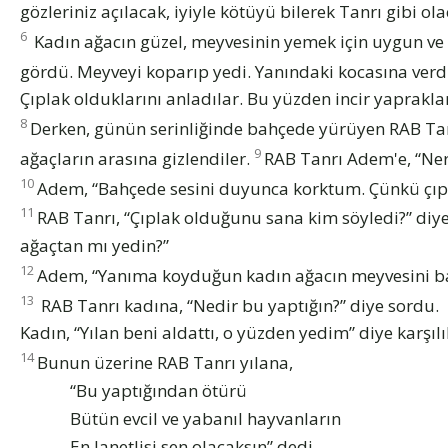
gözleriniz açılacak, iyiyle kötüyü bilerek Tanrı gibi ola
6
Kadın ağacın güzel, meyvesinin yemek için uygun ve 
gördü. Meyveyi koparıp yedi. Yanındaki kocasına verdi
Çıplak olduklarını anladılar. Bu yüzden incir yapraklar
8
Derken, günün serinliğinde bahçede yürüyen RAB Tan
9
ağaçların arasına gizlendiler.
RAB Tanrı Adem'e, “Ner
10
Adem, “Bahçede sesini duyunca korktum. Çünkü çıpl
11
RAB Tanrı, “Çıplak olduğunu sana kim söyledi?” di
ağaçtan mı yedin?”
12
Adem, “Yanıma koyduğun kadın ağacın meyvesini ban
13
RAB Tanrı kadına, “Nedir bu yaptığın?” diye sordu.
Kadın, “Yılan beni aldattı, o yüzden yedim” diye karşılı
14
Bunun üzerine RAB Tanrı yılana,
“Bu yaptığından ötürü
Bütün evcil ve yabanıl hayvanların
En lanetlisi sen olacaksın” dedi,