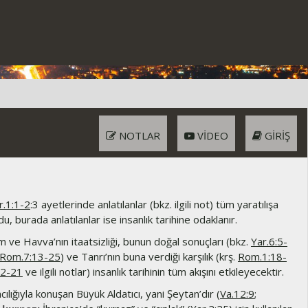
NOTLAR
VIDEO
GIRIŞ
r.1:1-2
:3 ayetlerinde anlatılanlar (bkz. ilgili not) tüm yaratılışa
u, burada anlatılanlar ise insanlık tarihine odaklanır.
ve Havva’nın itaatsizliği, bunun doğal sonuçları (bkz.
Yar.6:5-
Rom.7:13-25
) ve Tanrı’nın buna verdiği karşılık (krş.
Rom.1:18-
12-21
ve ilgili notlar) insanlık tarihinin tüm akışını etkileyecektir.
cılığıyla konuşan Büyük Aldatıcı, yani Şeytan’dır (
Va.12:9
;