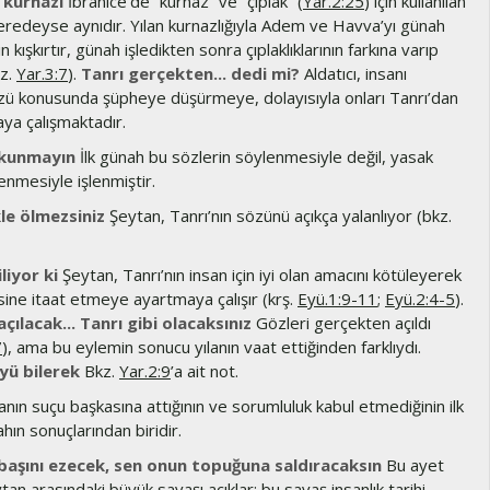
 kurnazı
İbranice’de “kurnaz” ve “çıplak” (
Yar.2:25
) için kullanılan
eredeyse aynıdır. Yılan kurnazlığıyla Adem ve Havva’yı günah
in kışkırtır, günah işledikten sonra çıplaklıklarının farkına varıp
kz.
Yar.3:7
).
Tanrı gerçekten... dedi mi?
Aldatıcı, insanı
özü konusunda şüpheye düşürmeye, dolayısıyla onları Tanrı’dan
aya çalışmaktadır.
kunmayın
İlk günah bu sözlerin söylenmesiyle değil, yasak
nmesiyle işlenmiştir.
kle ölmezsiniz
Şeytan, Tanrı’nın sözünü açıkça yalanlıyor (bkz.
liyor ki
Şeytan, Tanrı’nın insan için iyi olan amacını kötüleyerek
sine itaat etmeye ayartmaya çalışır (krş.
Eyü.1:9-11
;
Eyü.2:4-5
).
açılacak... Tanrı gibi olacaksınız
Gözleri gerçekten açıldı
7
), ama bu eylemin sonucu yılanın vaat ettiğinden farklıydı.
yü bilerek
Bkz.
Yar.2:9
’a ait not.
anın suçu başkasına attığının ve sorumluluk kabul etmediğinin ilk
hın sonuçlarından biridir.
başını ezecek, sen onun topuğuna saldıracaksın
Bu ayet
ytan arasındaki büyük savaşı açıklar; bu savaş insanlık tarihi