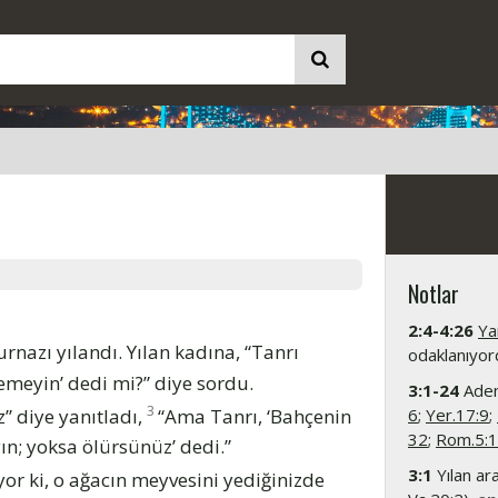
Notlar
2:4-4:26
Ya
rnazı yılandı. Yılan kadına, “Tanrı
odaklanıyord
emeyin’ dedi mi?” diye sordu.
3:1-24
Adem 
3
” diye yanıtladı,
“Ama Tanrı, ‘Bahçenin
6
;
Yer.17:9
;
32
;
Rom.5:
n; yoksa ölürsünüz’ dedi.”
3:1
Yılan ara
yor ki, o ağacın meyvesini yediğinizde