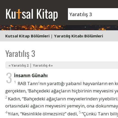
t
Ku
sal Kitap
Kutsal Kitap Bölümleri
|
Yaratılış Kitabı Bölümleri
Yaratılış 3
|
« Yaratılış 2
Yaratılış 4 »
3
İnsanın Günahı
1
RAB Tanrı'nın yarattığı yabanıl hayvanların en ku
gerçekten, ‘Bahçedeki ağaçların hiçbirinin meyvesini y
2
Kadın, “Bahçedeki ağaçların meyvelerinden yiyebiliriz
ortasındaki ağacın meyvesini yemeyin, ona dokunmayı
4
5
Yılan, “Kesinlikle ölmezsiniz” dedi,
“Çünkü Tanrı bili