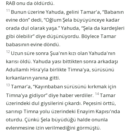
RAB onu da öldürdü.
11
Bunun üzerine Yahuda, gelini Tamar'a, “Babanın
evine dön” dedi, “Oğlum Şela büyüyünceye kadar
orada dul olarak yaşa.” Yahuda, “Şela da kardeşleri
gibi ölebilir” diye düşünüyordu. Böylece Tamar
babasının evine döndü.
12
Uzun süre sonra Şua'nın kızı olan Yahuda'nın
karısı öldü. Yahuda yası bittikten sonra arkadaşı
Adullamlı Hira'yla birlikte Timna'ya, sürüsünü
kırkanların yanına gitti.
13
Tamar'a, “Kayınbaban sürüsünü kırkmak için
14
Timna'ya gidiyor” diye haber verdiler.
Tamar
üzerindeki dul giysilerini çıkardı. Peçesini örttü,
sarınıp Timna yolu üzerindeki Enayim Kapısı'nda
oturdu. Çünkü Şela büyüdüğü halde onunla
evlenmesine izin verilmediğini görmüştü.