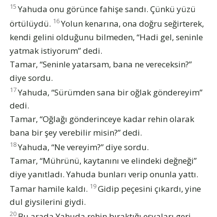
15
Yahuda onu görünce fahişe sandı. Çünkü yüzü
16
örtülüydü.
Yolun kenarına, ona doğru seğirterek,
kendi gelini olduğunu bilmeden, “Hadi gel, seninle
yatmak istiyorum” dedi.
Tamar, “Seninle yatarsam, bana ne vereceksin?”
diye sordu.
17
Yahuda, “Sürümden sana bir oğlak göndereyim”
dedi.
Tamar, “Oğlağı gönderinceye kadar rehin olarak
bana bir şey verebilir misin?” dedi.
18
Yahuda, “Ne vereyim?” diye sordu.
Tamar, “Mührünü, kaytanını ve elindeki değneği”
diye yanıtladı. Yahuda bunları verip onunla yattı.
19
Tamar hamile kaldı.
Gidip peçesini çıkardı, yine
dul giysilerini giydi.
20
Bu arada Yahuda rehin bıraktığı eşyaları geri