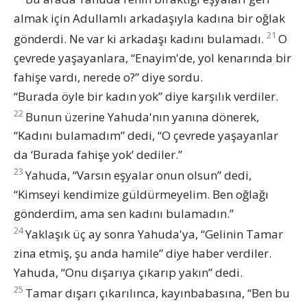
almak için Adullamlı arkadaşıyla kadına bir oğlak
21
gönderdi. Ne var ki arkadaşı kadını bulamadı.
O
çevrede yaşayanlara, “Enayim'de, yol kenarında bir
fahişe vardı, nerede o?” diye sordu.
“Burada öyle bir kadın yok” diye karşılık verdiler.
22
Bunun üzerine Yahuda'nın yanına dönerek,
“Kadını bulamadım” dedi, “O çevrede yaşayanlar
da ‘Burada fahişe yok’ dediler.”
23
Yahuda, “Varsın eşyalar onun olsun” dedi,
“Kimseyi kendimize güldürmeyelim. Ben oğlağı
gönderdim, ama sen kadını bulamadın.”
24
Yaklaşık üç ay sonra Yahuda'ya, “Gelinin Tamar
zina etmiş, şu anda hamile” diye haber verdiler.
Yahuda, “Onu dışarıya çıkarıp yakın” dedi.
25
Tamar dışarı çıkarılınca, kayınbabasına, “Ben bu