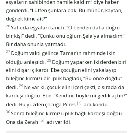
eşyaların sahibinden hamile kaldım” diye haber
gönderdi, “Lütfen şunlara bak. Bu mühür, kaytan,
değnek kime ait?”
26
Yahuda eşyaları tanıdı. “O benden daha doğru
bir kişi” dedi, “Çünkü onu oğlum Şela'ya almadım.”
Bir daha onunla yatmadı.
27
Doğum vakti gelince Tamar'ın rahminde ikiz
28
olduğu anlaşıldı.
Doğum yaparken ikizlerden biri
elini dışarı çıkardı. Ebe çocuğun elini yakalayıp
bileğine kırmızı bir iplik bağladı, “Bu önce doğdu”
29
dedi.
Ne var ki, çocuk elini içeri çekti, o sırada da
kardeşi doğdu. Ebe, “Kendine böyle mi gedik açtın?”
[a]
dedi. Bu yüzden çocuğa Peres
adı kondu.
30
Sonra bileğine kırmızı iplik bağlı kardeşi doğdu.
[b]
Ona da Zerah
adı verildi.