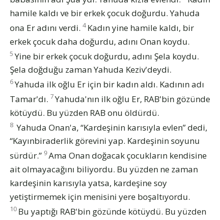
hamile kaldı ve bir erkek çocuk doğurdu. Yahuda
4
ona Er adını verdi.
Kadın yine hamile kaldı, bir
erkek çocuk daha doğurdu, adını Onan koydu.
5
Yine bir erkek çocuk doğurdu, adını Şela koydu.
Şela doğduğu zaman Yahuda Keziv'deydi.
6
Yahuda ilk oğlu Er için bir kadın aldı. Kadının adı
7
Tamar'dı.
Yahuda'nın ilk oğlu Er, RAB'bin gözünde
kötüydü. Bu yüzden RAB onu öldürdü.
8
Yahuda Onan'a, “Kardeşinin karısıyla evlen” dedi,
“Kayınbiraderlik görevini yap. Kardeşinin soyunu
9
sürdür.”
Ama Onan doğacak çocukların kendisine
ait olmayacağını biliyordu. Bu yüzden ne zaman
kardeşinin karısıyla yatsa, kardeşine soy
yetiştirmemek için menisini yere boşaltıyordu.
10
Bu yaptığı RAB'bin gözünde kötüydü. Bu yüzden