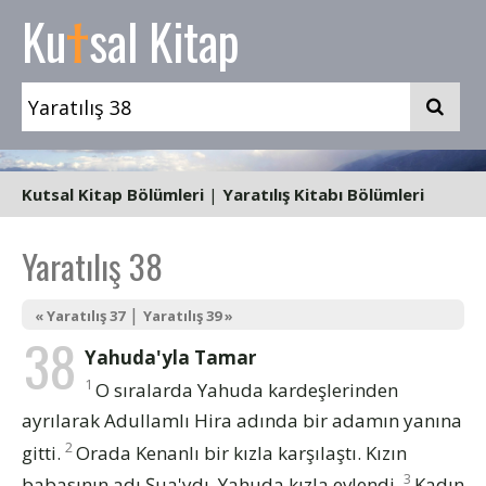
t
Ku
sal Kitap
Kutsal Kitap Bölümleri
|
Yaratılış Kitabı Bölümleri
Yaratılış 38
|
« Yaratılış 37
Yaratılış 39 »
38
Yahuda'yla Tamar
1
O sıralarda Yahuda kardeşlerinden
ayrılarak Adullamlı Hira adında bir adamın yanına
2
gitti.
Orada Kenanlı bir kızla karşılaştı. Kızın
3
babasının adı Şua'ydı. Yahuda kızla evlendi.
Kadın