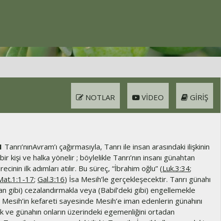
NOTLAR
VIDEO
GIRIŞ
1
Tanrı’nınAvram’ı çağırmasıyla, Tanrı ile insan arasındaki ilişkinin
 bir kişi ve halka yönelir ; böylelikle Tanrı’nın insanı günahtan
cinin ilk adımları atılır. Bu süreç, “İbrahim oğlu” (
Luk.3:34
;
Mat.1:1-17
;
Gal.3:16
) İsa Mesih’le gerçekleşecektir. Tanrı günahı
n gibi) cezalandırmakla veya (Babil’deki gibi) engellemekle
 Mesih’in kefareti sayesinde Mesih’e iman edenlerin günahını
ak ve günahın onların üzerindeki egemenliğini ortadan