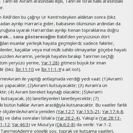
. Tanrı ile Avram arasındaki ilişki, Tanrı ile İsrail halkı arasındaki
ır.
 RAB’den bu çağrıyı Ur Kenti’ndeyken aldıktan sonra (bkz.
radan ayrılıp Harran’a gider, babasının ölümünün ardından da
uyruğuna uyarak Harran’dan ayrılıp Kenan topraklarına doğru
ırak... sana göstereceğim
Babil’den yeryüzünün dört
ılan insanlar yerleşik hayata geçmişlerdi; sadece fakirler,
ilenler, kaçaklar veya mal mülk sahibi olmayanlar göçebe hayatı
yüzden Avram’ın, yerleşik hayatını bırakıp Tanrı’nın seçtiği
(tüm yeryüzü yerine,
Yar.1:28
) gitmesi büyük bir iman
ir (bkz.
İbr.11:10
ve
İbr.11:1-9
’a ait not).
’nınAvram ile yaptığı antlaşmada verdiği yedi vaat: (1)Avram’ı
us yapacaktır; (2)Avram’ı kutsayacaktır; (3) Avram’a ün
tır; (4) Avram bereket kaynağı olacaktır; (5)Avram’ı
 kutsayacak, (6) lanetleyenleri lanetleyecektir; (7)
 bütün halklar Avram aracılığıyla kutsanacaktır. Bu vaatler farklı
ve ölçülerdeAvram’a yeniden (
Yar.12:7
;
Yar.15:5-21
;
Yar.17:4-8
;
18
) ve daha sonraları İshak’a (
Yar.26:2-4
), Yakup’a (
Yar.28:13-
11-12
;
Yar.46:3
) ve Musa’ya (
Çık.6:2-8
) da verilir. Yar.1-2.
Tanrı’nınAdem’e yönelik soy, toprak ve kutsama vaatleri,