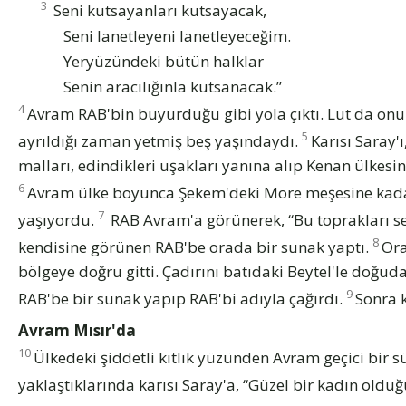
3
Seni kutsayanları kutsayacak,
Seni lanetleyeni lanetleyeceğim.
Yeryüzündeki bütün halklar
Senin aracılığınla kutsanacak.”
4
Avram RAB'bin buyurduğu gibi yola çıktı. Lut da onun
5
ayrıldığı zaman yetmiş beş yaşındaydı.
Karısı Saray'
malları, edindikleri uşakları yanına alıp Kenan ülkesin
6
Avram ülke boyunca Şekem'deki More meşesine kadar 
7
yaşıyordu.
RAB Avram'a görünerek, “Bu toprakları s
8
kendisine görünen RAB'be orada bir sunak yaptı.
Ora
bölgeye doğru gitti. Çadırını batıdaki Beytel'le doğud
9
RAB'be bir sunak yapıp RAB'bi adıyla çağırdı.
Sonra k
Avram Mısır'da
10
Ülkedeki şiddetli kıtlık yüzünden Avram geçici bir sür
yaklaştıklarında karısı Saray'a, “Güzel bir kadın oldu