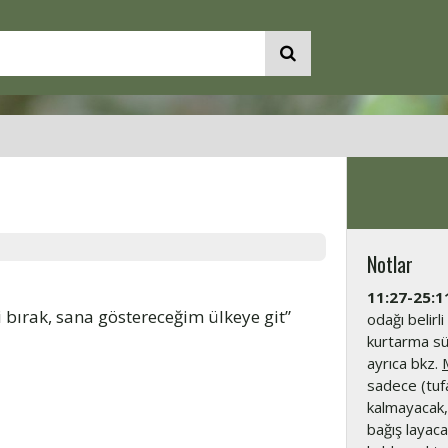
Notlar
11:27-25:1
 bırak, sana göstereceğim ülkeye git”
odağı belirli
kurtarma süre
ayrıca bkz.
sadece (tufa
kalmayacak,
bağış layac