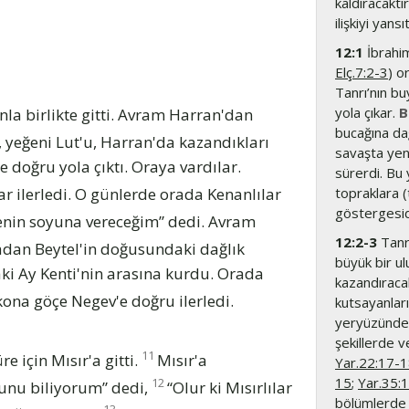
kaldıracaktır
ilişkiyi yansıt
12:1
İbrahim
Elç.7:2-3
) o
Tanrı’nın b
yola çıkar.
B
la birlikte gitti. Avram Harran'dan
bucağına dağ
ı, yeğeni Lut'u, Harran'da kazandıkları
savaşta yen
e doğru yola çıktı. Oraya vardılar.
sürerdi. Bu 
ilerledi. O günlerde orada Kenanlılar
topraklara 
göstergesid
enin soyuna vereceğim” dedi. Avram
12:2-3
Tanrı
dan Beytel'in doğusundaki dağlık
büyük bir ul
aki Ay Kenti'nin arasına kurdu. Orada
kazandıracak
ona göçe Negev'e doğru ilerledi.
kutsayanları
yeryüzündeki
şekillerde 
11
e için Mısır'a gitti.
Mısır'a
Yar.22:17-
15
;
Yar.35:
12
ğunu biliyorum” dedi,
“Olur ki Mısırlılar
bölümlerde 