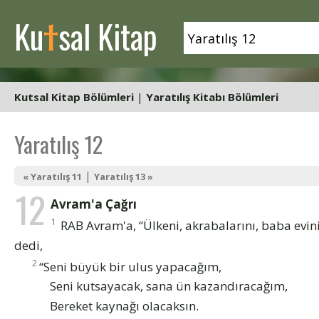
t
Ku
sal Kitap
Kutsal Kitap Bölümleri
|
Yaratılış Kitabı Bölümleri
Yaratılış 12
|
« Yaratılış 11
Yaratılış 13 »
12
Avram'a Çağrı
1
RAB Avram'a, “Ülkeni, akrabalarını, baba evini
dedi,
2
“Seni büyük bir ulus yapacağım,
Seni kutsayacak, sana ün kazandıracağım,
Bereket kaynağı olacaksın.