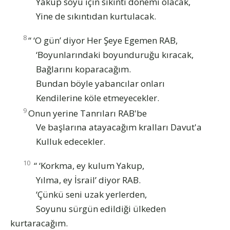
Yakup soyu için sıkıntı dönemi olacak,
Yine de sıkıntıdan kurtulacak.
8
“ ‘O gün’ diyor Her Şeye Egemen RAB,
‘Boyunlarındaki boyunduruğu kıracak,
Bağlarını koparacağım.
Bundan böyle yabancılar onları
Kendilerine köle etmeyecekler.
9
Onun yerine Tanrıları RAB'be
Ve başlarına atayacağım kralları Davut'a
Kulluk edecekler.
10
“ ‘Korkma, ey kulum Yakup,
Yılma, ey İsrail’ diyor RAB.
‘Çünkü seni uzak yerlerden,
Soyunu sürgün edildiği ülkeden
kurtaracağım.