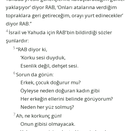
yaklaşıyor’ diyor RAB, ‘Onları atalarına verdiğim
topraklara geri getireceğim, orayı yurt edinecekler’
diyor RAB.”
4
İsrail ve Yahuda için RAB'bin bildirdiği sözler
şunlardır:
5
“RAB diyor ki,
‘Korku sesi duyduk,
Esenlik değil, dehşet sesi.
6
Sorun da görün:
Erkek, çocuk doğurur mu?
Öyleyse neden doğuran kadın gibi
Her erkeğin ellerini belinde görüyorum?
Neden her yüz solmuş?
7
Ah, ne korkunç gün!
Onun gibisi olmayacak.