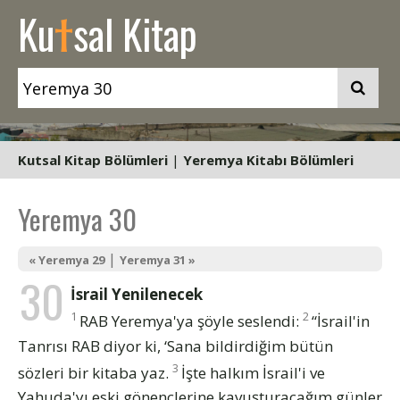
t
Ku
sal Kitap
Kutsal Kitap Bölümleri
|
Yeremya Kitabı Bölümleri
Yeremya 30
|
« Yeremya 29
Yeremya 31 »
30
İsrail Yenilenecek
1
2
RAB Yeremya'ya şöyle seslendi:
“İsrail'in
Tanrısı RAB diyor ki, ‘Sana bildirdiğim bütün
3
sözleri bir kitaba yaz.
İşte halkım İsrail'i ve
Yahuda'yı eski gönençlerine kavuşturacağım günler