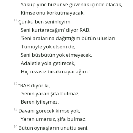
Yakup yine huzur ve güvenlik içinde olacak,
Kimse onu korkutmayacak.
11
Çünkü ben seninleyim,
Seni kurtaracağım’ diyor RAB.
‘Seni aralarına dağıttığım bütün ulusları
Tümüyle yok etsem de,
Seni büsbütün yok etmeyecek,
Adaletle yola getirecek,
Hiç cezasız bırakmayacağım.’
12
“RAB diyor ki,
‘Senin yaran şifa bulmaz,
Beren iyileşmez.
13
Davanı görecek kimse yok,
Yaran umarsız, şifa bulmaz.
14
Bütün oynaşların unuttu seni,