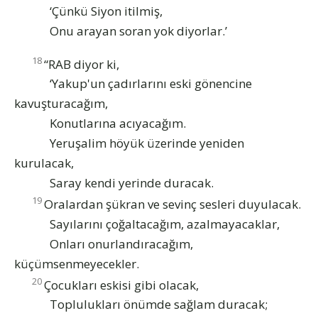
‘Çünkü Siyon itilmiş,
Onu arayan soran yok diyorlar.’
18
“RAB diyor ki,
‘Yakup'un çadırlarını eski gönencine
kavuşturacağım,
Konutlarına acıyacağım.
Yeruşalim höyük üzerinde yeniden
kurulacak,
Saray kendi yerinde duracak.
19
Oralardan şükran ve sevinç sesleri duyulacak.
Sayılarını çoğaltacağım, azalmayacaklar,
Onları onurlandıracağım,
küçümsenmeyecekler.
20
Çocukları eskisi gibi olacak,
Toplulukları önümde sağlam duracak;