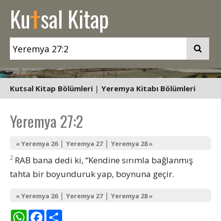
t
Ku
sal Kitap
Kutsal Kitap Bölümleri
|
Yeremya Kitabı Bölümleri
Yeremya 27:2
|
|
« Yeremya 26
Yeremya 27
Yeremya 28 »
2
RAB bana dedi ki, “Kendine sırımla bağlanmış
tahta bir boyunduruk yap, boynuna geçir.
|
|
« Yeremya 26
Yeremya 27
Yeremya 28 »
WhatsApp
Facebook
Share