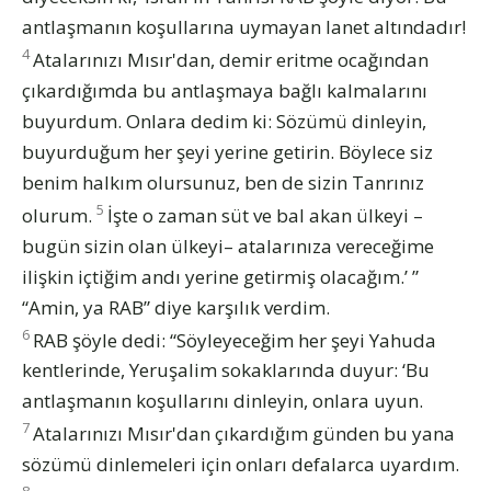
antlaşmanın koşullarına uymayan lanet altındadır!
4
Atalarınızı Mısır'dan, demir eritme ocağından
çıkardığımda bu antlaşmaya bağlı kalmalarını
buyurdum. Onlara dedim ki: Sözümü dinleyin,
buyurduğum her şeyi yerine getirin. Böylece siz
benim halkım olursunuz, ben de sizin Tanrınız
5
olurum.
İşte o zaman süt ve bal akan ülkeyi –
bugün sizin olan ülkeyi– atalarınıza vereceğime
ilişkin içtiğim andı yerine getirmiş olacağım.’ ”
“Amin, ya RAB” diye karşılık verdim.
6
RAB şöyle dedi: “Söyleyeceğim her şeyi Yahuda
kentlerinde, Yeruşalim sokaklarında duyur: ‘Bu
antlaşmanın koşullarını dinleyin, onlara uyun.
7
Atalarınızı Mısır'dan çıkardığım günden bu yana
sözümü dinlemeleri için onları defalarca uyardım.
8