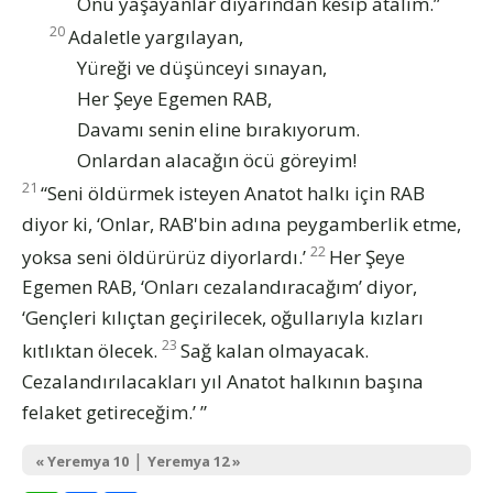
Onu yaşayanlar diyarından kesip atalım.”
20
Adaletle yargılayan,
Yüreği ve düşünceyi sınayan,
Her Şeye Egemen RAB,
Davamı senin eline bırakıyorum.
Onlardan alacağın öcü göreyim!
21
“Seni öldürmek isteyen Anatot halkı için RAB
diyor ki, ‘Onlar, RAB'bin adına peygamberlik etme,
22
yoksa seni öldürürüz diyorlardı.’
Her Şeye
Egemen RAB, ‘Onları cezalandıracağım’ diyor,
‘Gençleri kılıçtan geçirilecek, oğullarıyla kızları
23
kıtlıktan ölecek.
Sağ kalan olmayacak.
Cezalandırılacakları yıl Anatot halkının başına
felaket getireceğim.’ ”
|
« Yeremya 10
Yeremya 12 »