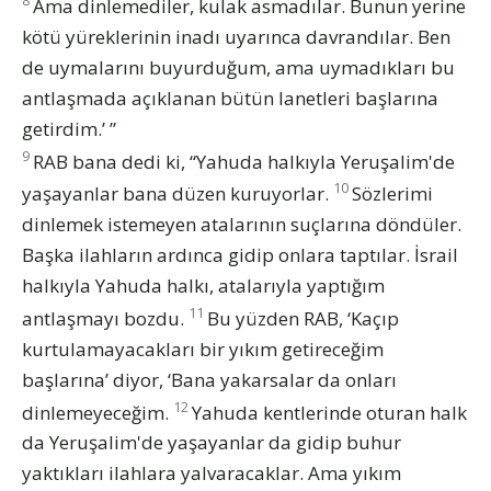
Ama dinlemediler, kulak asmadılar. Bunun yerine
kötü yüreklerinin inadı uyarınca davrandılar. Ben
de uymalarını buyurduğum, ama uymadıkları bu
antlaşmada açıklanan bütün lanetleri başlarına
getirdim.’ ”
9
RAB bana dedi ki, “Yahuda halkıyla Yeruşalim'de
10
yaşayanlar bana düzen kuruyorlar.
Sözlerimi
dinlemek istemeyen atalarının suçlarına döndüler.
Başka ilahların ardınca gidip onlara taptılar. İsrail
halkıyla Yahuda halkı, atalarıyla yaptığım
11
antlaşmayı bozdu.
Bu yüzden RAB, ‘Kaçıp
kurtulamayacakları bir yıkım getireceğim
başlarına’ diyor, ‘Bana yakarsalar da onları
12
dinlemeyeceğim.
Yahuda kentlerinde oturan halk
da Yeruşalim'de yaşayanlar da gidip buhur
yaktıkları ilahlara yalvaracaklar. Ama yıkım