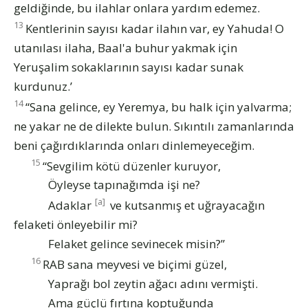
geldiğinde, bu ilahlar onlara yardım edemez.
13
Kentlerinin sayısı kadar ilahın var, ey Yahuda! O
utanılası ilaha, Baal'a buhur yakmak için
Yeruşalim sokaklarının sayısı kadar sunak
kurdunuz.’
14
“Sana gelince, ey Yeremya, bu halk için yalvarma;
ne yakar ne de dilekte bulun. Sıkıntılı zamanlarında
beni çağırdıklarında onları dinlemeyeceğim.
15
“Sevgilim kötü düzenler kuruyor,
Öyleyse tapınağımda işi ne?
[a]
Adaklar
ve kutsanmış et uğrayacağın
felaketi önleyebilir mi?
Felaket gelince sevinecek misin?”
16
RAB sana meyvesi ve biçimi güzel,
Yaprağı bol zeytin ağacı adını vermişti.
Ama güçlü fırtına koptuğunda