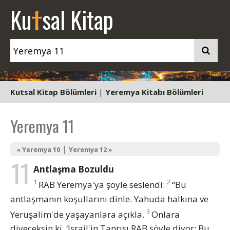
t
Ku
sal Kitap
Kutsal Kitap Bölümleri
|
Yeremya Kitabı Bölümleri
Yeremya 11
|
« Yeremya 10
Yeremya 12 »
11
Antlaşma Bozuldu
1
2
RAB Yeremya'ya şöyle seslendi:
“Bu
antlaşmanın koşullarını dinle. Yahuda halkına ve
3
Yeruşalim'de yaşayanlara açıkla.
Onlara
diyeceksin ki, ‘İsrail'in Tanrısı RAB şöyle diyor: Bu