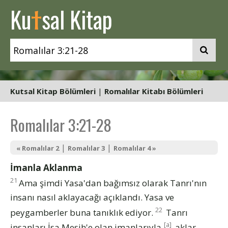
t
Ku
sal Kitap
Kutsal Kitap Bölümleri
|
Romalılar Kitabı Bölümleri
Romalılar 3:21-28
|
|
« Romalılar 2
Romalılar 3
Romalılar 4 »
İmanla Aklanma
21
Ama şimdi Yasa'dan bağımsız olarak Tanrı'nın
insanı nasıl aklayacağı açıklandı. Yasa ve
22
peygamberler buna tanıklık ediyor.
Tanrı
[a]
insanları İsa Mesih'e olan imanlarıyla
aklar.