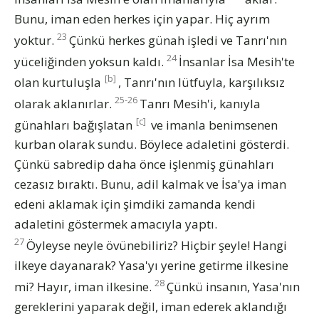
Bunu, iman eden herkes için yapar. Hiç ayrım
23
yoktur.
Çünkü herkes günah işledi ve Tanrı'nın
24
yüceliğinden yoksun kaldı.
İnsanlar İsa Mesih'te
[b]
olan kurtuluşla
, Tanrı'nın lütfuyla, karşılıksız
25-26
olarak aklanırlar.
Tanrı Mesih'i, kanıyla
[c]
günahları bağışlatan
ve imanla benimsenen
kurban olarak sundu. Böylece adaletini gösterdi.
Çünkü sabredip daha önce işlenmiş günahları
cezasız bıraktı. Bunu, adil kalmak ve İsa'ya iman
edeni aklamak için şimdiki zamanda kendi
adaletini göstermek amacıyla yaptı.
27
Öyleyse neyle övünebiliriz? Hiçbir şeyle! Hangi
ilkeye dayanarak? Yasa'yı yerine getirme ilkesine
28
mi? Hayır, iman ilkesine.
Çünkü insanın, Yasa'nın
gereklerini yaparak değil, iman ederek aklandığı