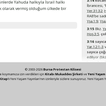
3:14
kocan
nlerde Yahuda halkıyla İsrail halkı
İbranicesi, 
lk olarak vermiş olduğum ülkede bir
Yer.31:32
;
H
RAB’be sadık
Yşa.1:9
;
Yşa
3:15
Bkz.
Y
Hoş.3:5
.
ço
3:16
sayıca
Yar.12:1-3
v
sayıca çoğ
ediliyor (bk
kuracağı çağ
ilgili not) 
© 2003-2026
Bursa Protestan Kilisesi
halkıyla bir
ze koymamıza izin verdikleri için
Kitabı Mukaddes Şirketi
ve
Yeni Yaşam 
Kitap'ı
Yeni Yaşam Yayınları'nın izinleriyle sizlere sunuyoruz. Yeni Yaşam Y
3:17
bütün 
yüreklerini
putperestliğ
Yer.13:10
;
Y
3:18
Yahuda