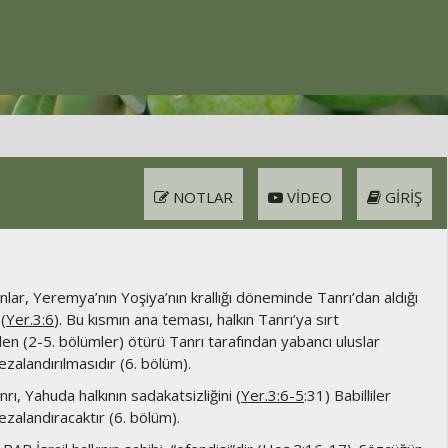
NOTLAR
VIDEO
GIRIŞ
lar, Yeremya’nın Yoşiya’nın krallığı döneminde Tanrı’dan aldığı
 (
Yer.3:6
). Bu kısmın ana teması, halkın Tanrı’ya sırt
en (2-5. bölümler) ötürü Tanrı tarafından yabancı uluslar
cezalandırılmasıdır (6. bölüm).
rı, Yahuda halkının sadakatsizliğini (
Yer.3:6-5
:31) Babilliler
cezalandıracaktır (6. bölüm).