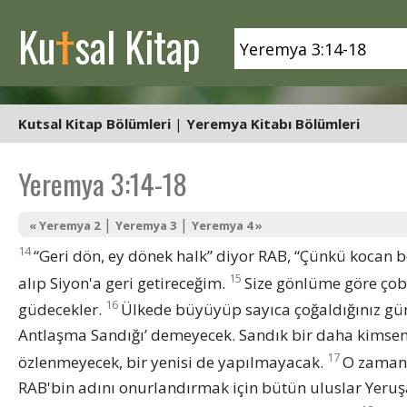
t
Ku
sal Kitap
Kutsal Kitap Bölümleri
|
Yeremya Kitabı Bölümleri
Yeremya 3:14-18
|
|
« Yeremya 2
Yeremya 3
Yeremya 4 »
14
“Geri dön, ey dönek halk” diyor RAB, “Çünkü kocan be
15
alıp Siyon'a geri getireceğim.
Size gönlüme göre çoba
16
güdecekler.
Ülkede büyüyüp sayıca çoğaldığınız günl
Antlaşma Sandığı’ demeyecek. Sandık bir daha kimse
17
özlenmeyecek, bir yenisi de yapılmayacak.
O zaman 
RAB'bin adını onurlandırmak için bütün uluslar Yeru