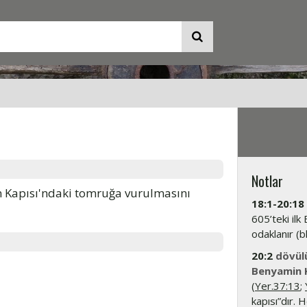
Notlar
 Kapısı'ndaki tomruğa vurulmasını
18:1-20:18
605’teki ilk
odaklanır (b
20:2
dövül
Benyamin K
(
Yer.37:13
;
kapısı”dır. 