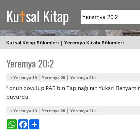
t
Ku
sal Kitap
Kutsal Kitap Bölümleri
|
Yeremya Kitabı Bölümleri
Yeremya 20:2
|
|
« Yeremya 19
Yeremya 20
Yeremya 21 »
2
onun dövülüp RAB'bin Tapınağı'nın Yukarı Benyamin
buyurdu.
|
|
« Yeremya 19
Yeremya 20
Yeremya 21 »
WhatsApp
Facebook
Share