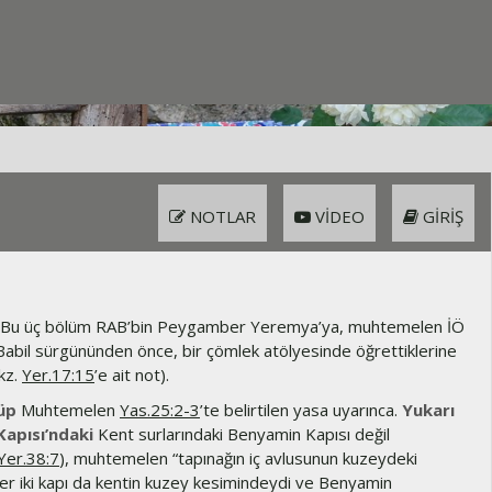
NOTLAR
VIDEO
GIRIŞ
Bu üç bölüm RAB’bin Peygamber Yeremya’ya, muhtemelen İÖ
 Babil sürgününden önce, bir çömlek atölyesinde öğrettiklerine
kz.
Yer.17:15
’e ait not).
üp
Muhtemelen
Yas.25:2-3
’te belirtilen yasa uyarınca.
Yukarı
apısı’ndaki
Kent surlarındaki Benyamin Kapısı değil
Yer.38:7
), muhtemelen “tapınağın iç avlusunun kuzeydeki
Her iki kapı da kentin kuzey kesimindeydi ve Benyamin