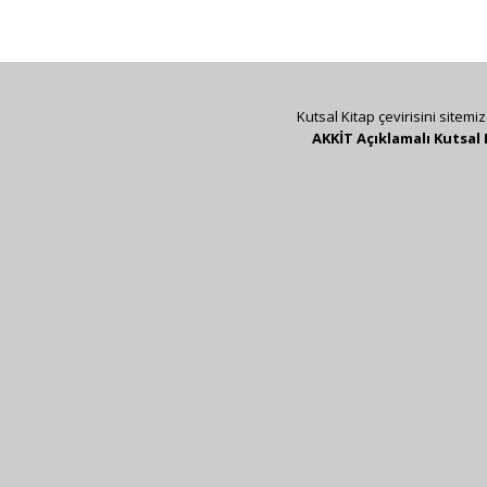
Kutsal Kitap çevirisini sitemi
AKKİT Açıklamalı Kutsal 