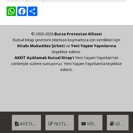
WhatsApp
Facebook
Share
© 2003-2026
Bursa Protestan Kilisesi
Kutsal Kitap çevirisini sitemize koymamıza izin verdikleri için
Kitabı Mukaddes Şirketi
ve
Yeni Yaşam Yayınlarına
teşekkür ederiz.
AKKİT Açıklamalı Kutsal Kitap'ı
Yeni Yaşam Yayınları'nın
izinleriyle sizlere sunuyoruz. Yeni Yaşam Yayınlarına teşekkür
ederiz.
AYETLER
NOTLAR
VIDEO
GIRIŞ