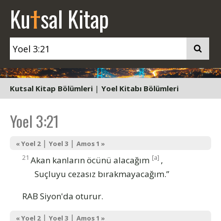
t
Ku
sal Kitap
Kutsal Kitap Bölümleri
|
Yoel Kitabı Bölümleri
Yoel 3:21
|
|
« Yoel 2
Yoel 3
Amos 1 »
21
[a]
Akan kanların öcünü alacağım
,
Suçluyu cezasız bırakmayacağım.”
RAB Siyon'da oturur.
|
|
« Yoel 2
Yoel 3
Amos 1 »