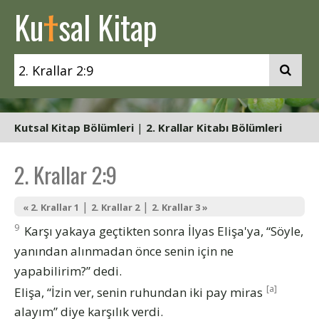
t
Ku
sal Kitap
Kutsal Kitap Bölümleri
|
2. Krallar Kitabı Bölümleri
2. Krallar 2:9
|
|
« 2. Krallar 1
2. Krallar 2
2. Krallar 3 »
9
Karşı yakaya geçtikten sonra İlyas Elişa'ya, “Söyle,
yanından alınmadan önce senin için ne
yapabilirim?” dedi.
[a]
Elişa, “İzin ver, senin ruhundan iki pay miras
alayım” diye karşılık verdi.