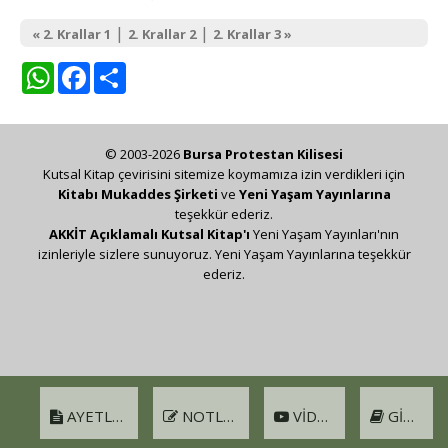
|
|
« 2. Krallar 1
2. Krallar 2
2. Krallar 3 »
WhatsApp
Facebook
Share
© 2003-2026
Bursa Protestan Kilisesi
Kutsal Kitap çevirisini sitemize koymamıza izin verdikleri için
Kitabı Mukaddes Şirketi
ve
Yeni Yaşam Yayınlarına
teşekkür ederiz.
AKKİT Açıklamalı Kutsal Kitap'ı
Yeni Yaşam Yayınları'nın
izinleriyle sizlere sunuyoruz. Yeni Yaşam Yayınlarına teşekkür
ederiz.
AYETLER
NOTLAR
VIDEO
GIRIŞ